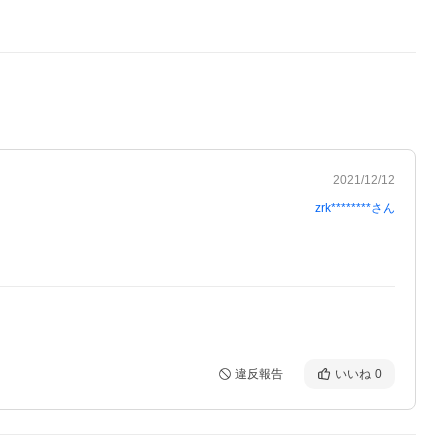
2021/12/12
zrk********
さん
違反報告
いいね
0