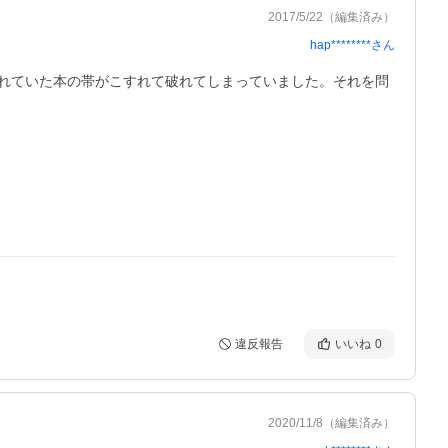
2017/5/22
（編集済み）
hap********
さん
れていた本の帯がこすれて破れてしまっていました。それを問
違反報告
いいね
0
2020/11/8
（編集済み）