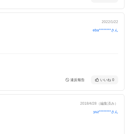
2022/1/22
eba********
さん
違反報告
いいね
0
2018/4/28
（編集済み）
yuz********
さん