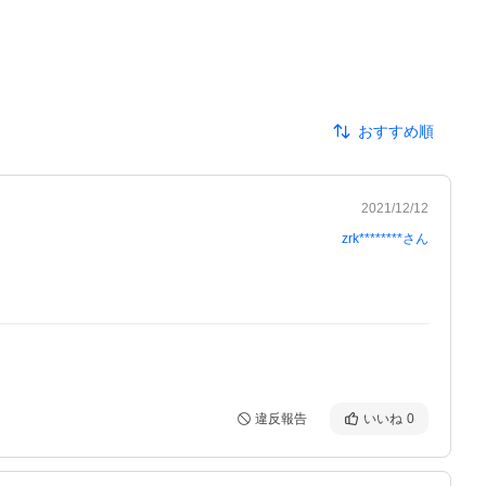
おすすめ順
2021/12/12
zrk********
さん
違反報告
いいね
0