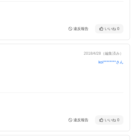
違反報告
いいね
0
2018/4/28
（編集済み）
koi********
さん
違反報告
いいね
0