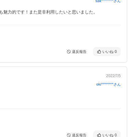
sak********
さん
も魅力的です！また是非利用したいと思いました。
違反報告
いいね
0
2022/7/5
oki********
さん
違反報告
いいね
0