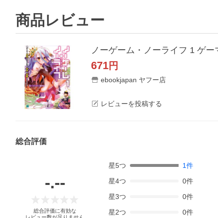
商品レビュー
ノーゲーム・ノーライフ 1 ゲー
671
円
ebookjapan ヤフー店
レビューを投稿する
総合評価
星
5
つ
1
件
-.--
星
4
つ
0
件
星
3
つ
0
件
総合評価に有効な
星
2
つ
0
件
レビュー数が足りません