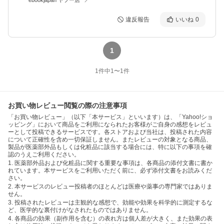
違反報告
いいね
0
1
1
件中
1
〜
1
件
お買い物レビュー閲覧の際の注意事項
「お買い物レビュー」（以下「本サービス」といいます）は、「Yahoo!ショ
ッピング」において商品をご利用になられたお客様がご自身の感想をレビュ
ーとして投稿できるサービスです。各ストアおよび当社は、投稿された内容
について正確性を含め一切保証しません。またレビューの対象となる商品、
製品が医薬部外品もしくは化粧品に該当する場合には、特に以下の事項を確
認のうえご利用ください。
1. 医薬部外品および化粧品に関する重要な事項は、各商品の添付文書に書か
れています。本サービスをご利用いただく前に、必ず添付文書をお読みくだ
さい。
2. 本サービスのレビュー投稿者のほとんどは医療や薬事の専門家ではありま
せん。
3. 投稿されたレビューは主観的な感想で、効能や効果を科学的に測定するな
ど、医学的な裏付けがなされたものではありません。
4. 各商品の効果（副作用を含む）の表れ方は個人差が大きく、また効果の表