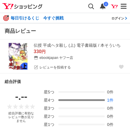
i
毎日引けるくじ 今すぐ挑戦
ログイン
商品レビュー
伝授 平成ヘタ殺し (上) 電子書籍版 / 本そういち
330
円
ebookjapan ヤフー店
レビューを投稿する
総合評価
星
5
つ
0
件
-.--
星
4
つ
1
件
星
3
つ
0
件
総合評価に有効な
星
2
つ
0
件
レビュー数が足り
ません
星
1
つ
0
件