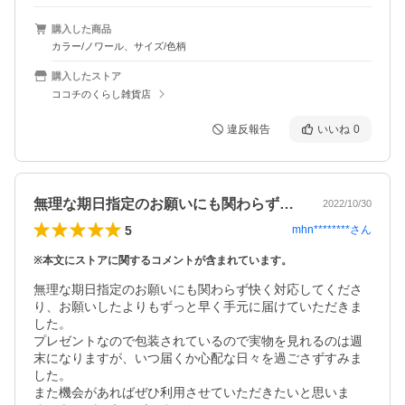
購入した商品
カラー/ノワール、サイズ/色柄
購入したストア
ココチのくらし雑貨店
違反報告
いいね
0
無理な期日指定のお願いにも関わらず快く…
2022/10/30
5
mhn********
さん
※本文にストアに関するコメントが含まれています。
無理な期日指定のお願いにも関わらず快く対応してくださ
り、お願いしたよりもずっと早く手元に届けていただきま
した。

プレゼントなので包装されているので実物を見れるのは週
末になりますが、いつ届くか心配な日々を過ごさずすみま
した。

また機会があればぜひ利用させていただきたいと思いま