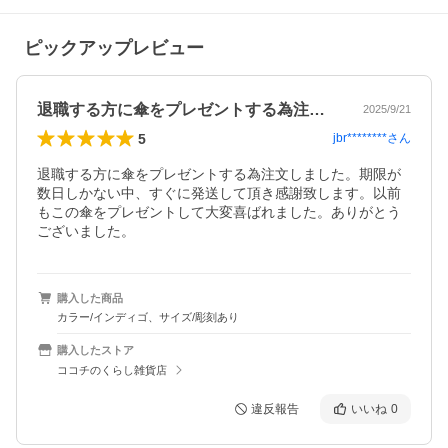
ピックアップレビュー
退職する方に傘をプレゼントする為注文し…
2025/9/21
5
jbr********
さん
退職する方に傘をプレゼントする為注文しました。期限が
数日しかない中、すぐに発送して頂き感謝致します。以前
もこの傘をプレゼントして大変喜ばれました。ありがとう
ございました。
購入した商品
カラー/インディゴ、サイズ/彫刻あり
購入したストア
ココチのくらし雑貨店
違反報告
いいね
0