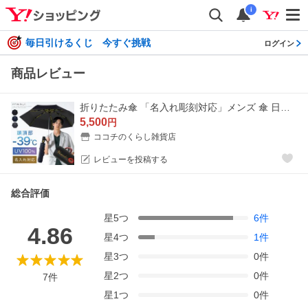
i
毎日引けるくじ 今すぐ挑戦
ログイン
商品レビュー
折りたたみ傘 「名入れ彫刻対応」メンズ 傘 日傘 ギフト 誕生日 父の日 UVカット100％ 自動開閉 晴雨兼用 男性用 プレゼント 折り畳み傘 紳士傘 通勤用 軽量
5,500
円
ココチのくらし雑貨店
レビューを投稿する
総合評価
星
5
つ
6
件
4.86
星
4
つ
1
件
星
3
つ
0
件
星
2
つ
0
件
7
件
星
1
つ
0
件