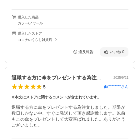
購入した商品
カラー/ノワール
購入したストア
ココチのくらし雑貨店
違反報告
いいね
0
退職する方に傘をプレゼントする為注文し…
2025/9/21
5
jbr********
さん
※本文にストアに関するコメントが含まれています。
退職する方に傘をプレゼントする為注文しました。期限が
数日しかない中、すぐに発送して頂き感謝致します。以前
もこの傘をプレゼントして大変喜ばれました。ありがとう
ございました。