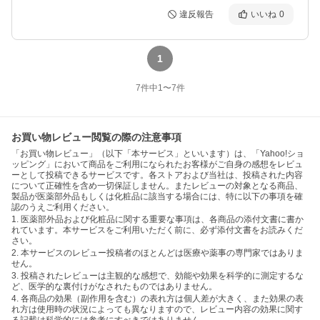
違反報告
いいね
0
1
7
件中
1
〜
7
件
お買い物レビュー閲覧の際の注意事項
「お買い物レビュー」（以下「本サービス」といいます）は、「Yahoo!ショ
ッピング」において商品をご利用になられたお客様がご自身の感想をレビュ
ーとして投稿できるサービスです。各ストアおよび当社は、投稿された内容
について正確性を含め一切保証しません。またレビューの対象となる商品、
製品が医薬部外品もしくは化粧品に該当する場合には、特に以下の事項を確
認のうえご利用ください。
1. 医薬部外品および化粧品に関する重要な事項は、各商品の添付文書に書か
れています。本サービスをご利用いただく前に、必ず添付文書をお読みくだ
さい。
2. 本サービスのレビュー投稿者のほとんどは医療や薬事の専門家ではありま
せん。
3. 投稿されたレビューは主観的な感想で、効能や効果を科学的に測定するな
ど、医学的な裏付けがなされたものではありません。
4. 各商品の効果（副作用を含む）の表れ方は個人差が大きく、また効果の表
れ方は使用時の状況によっても異なりますので、レビュー内容の効果に関す