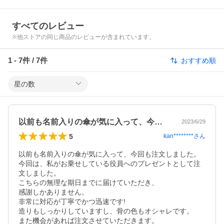
すべてのレビュー
※他ストアの同じ商品のレビューが含まれています。
1
-
7
件 /
7
件
おすすめ順
星の数
以前も名前入りの傘が気に入って、今回も…
2023/6/29
5
kan********
さん
以前も名前入りの傘が気に入って、今回も注文しました。

今回は、私がお乗せしている役員へのプレゼントとして注
文しました。

こちらの無理な期日までに届けていただき、

感謝しかありません。

非常に対応が丁寧でかつ迅速です!

造りもしっかりしていますし、骨の色もオシャレです。

また機会があれば注文させていただきます。