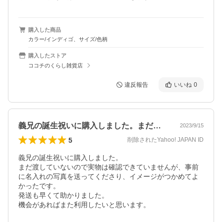
購入した商品
カラー/インディゴ、サイズ/色柄
購入したストア
ココチのくらし雑貨店
違反報告
いいね
0
義兄の誕生祝いに購入しました。まだ渡し…
2023/9/15
5
削除されたYahoo! JAPAN ID
義兄の誕生祝いに購入しました。

まだ渡していないので実物は確認できていませんが、事前
に名入れの写真を送ってくださり、イメージがつかめてよ
かったです。

発送も早くて助かりました。

機会があればまた利用したいと思います。