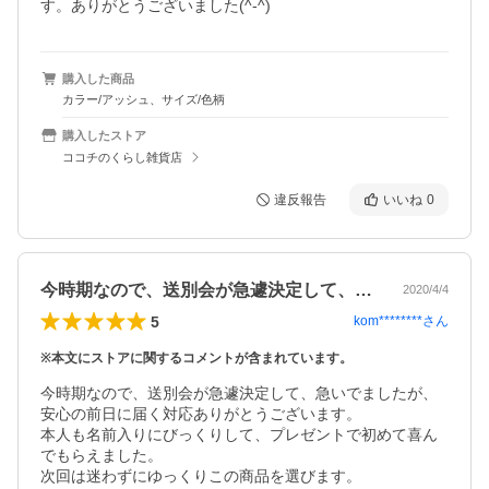
す。ありがとうございました(^-^)
購入した商品
カラー/アッシュ、サイズ/色柄
購入したストア
ココチのくらし雑貨店
違反報告
いいね
0
今時期なので、送別会が急遽決定して、急…
2020/4/4
5
kom********
さん
※本文にストアに関するコメントが含まれています。
今時期なので、送別会が急遽決定して、急いでましたが、
安心の前日に届く対応ありがとうございます。

本人も名前入りにびっくりして、プレゼントで初めて喜ん
でもらえました。

次回は迷わずにゆっくりこの商品を選びます。