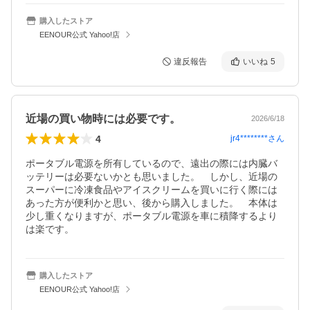
購入したストア
EENOUR公式 Yahoo!店
違反報告
いいね
5
近場の買い物時には必要です。
2026/6/18
4
jr4********
さん
ポータブル電源を所有しているので、遠出の際には内臓バ
ッテリーは必要ないかとも思いました。　しかし、近場の
スーパーに冷凍食品やアイスクリームを買いに行く際には
あった方が便利かと思い、後から購入しました。　本体は
少し重くなりますが、ポータブル電源を車に積降するより
は楽です。
購入したストア
EENOUR公式 Yahoo!店