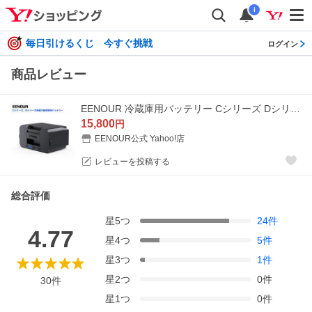
i
毎日引けるくじ 今すぐ挑戦
ログイン
商品レビュー
EENOUR 冷蔵庫用バッテリー Cシリーズ Dシリーズ用 15600mAh/170.82Wh イーノウ C20 CL20 D18/D18PLUS D10 D23/D23PLUS D10/D18PRO CL38 CL48 CL58
15,800
円
EENOUR公式 Yahoo!店
レビューを投稿する
総合評価
星
5
つ
24
件
4.77
星
4
つ
5
件
星
3
つ
1
件
星
2
つ
0
件
30
件
星
1
つ
0
件