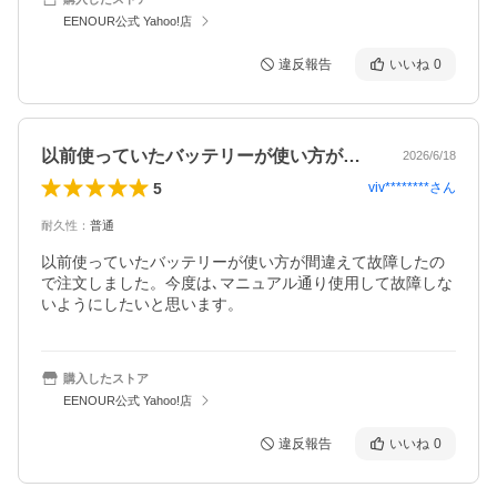
EENOUR公式 Yahoo!店
違反報告
いいね
0
以前使っていたバッテリーが使い方が間違…
2026/6/18
5
viv********
さん
耐久性
：
普通
以前使っていたバッテリーが使い方が間違えて故障したの
で注文しました。今度は､マニュアル通り使用して故障しな
いようにしたいと思います。
購入したストア
EENOUR公式 Yahoo!店
違反報告
いいね
0