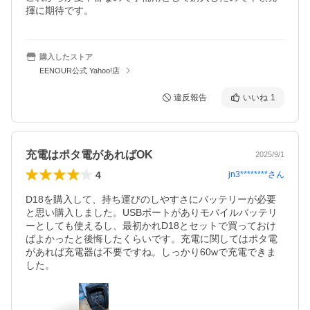
揮に期待です。
購入したストア
EENOUR公式 Yahoo!店
違反報告
いいね
1
充電はポタ電があればOK
2025/9/1
4
jn3********
さん
D18を購入して、持ち運びのしやすさにバッテリーが必要
と思い購入しました。USBポートがありモバイルバッテリ
ーとしても使えるし、最初かれD18とセットで買っておけ
ばよかったと後悔したくらいです。充電に関してはポタ電
があれば充電器は不要ですね。しっかり60wで充電できま
した。