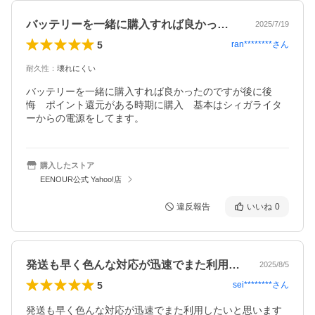
バッテリーを一緒に購入すれば良かったの…
2025/7/19
5
ran********
さん
耐久性
：
壊れにくい
バッテリーを一緒に購入すれば良かったのですが後に後
悔　ポイント還元がある時期に購入　基本はシィガライタ
ーからの電源をしてます。
購入したストア
EENOUR公式 Yahoo!店
違反報告
いいね
0
発送も早く色んな対応が迅速でまた利用し…
2025/8/5
5
sei********
さん
発送も早く色んな対応が迅速でまた利用したいと思います
