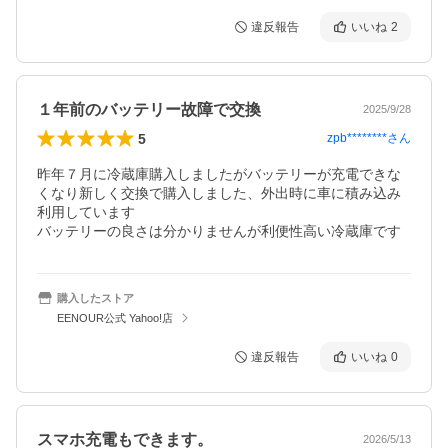
違反報告
いいね
2
１年前のバッテリー故障で交換
2025/9/28
5
zpb********
さん
昨年７月に冷蔵庫購入しましたがバッテリーが充電できな
くなり新しく交換で購入しました、外出時に車に積み込み
利用しています

バッテリーの良さは分かりませんが利便性高い冷蔵庫です
購入したストア
EENOUR公式 Yahoo!店
違反報告
いいね
0
スマホ充電もできます。
2026/5/13