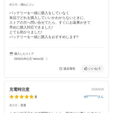
耐久性
：
壊れにくい
バッテリーを一緒に購入をしていなく

単品でどれを購入していいかわからないときに、

ストアの方へ問い合せてたら、すぐにお返事がきて

早めに購入対応できました!

とても助かりました!

購入したストア
EENOUR公式 Yahoo!店
違反報告
いいね
0
充電時注意
2026/5/28
5
art********
さん
耐久性
：
普通