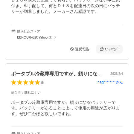
Ｄ１８を購入し配達してもらい、バッテリーがない事に気
付き、即手配して、何とＤ１８を配達日の次の日にバッテ
購入したストア
EENOUR公式 Yahoo!店
違反報告
いいね
1
ポータブル冷蔵庫専用ですが、頼りになる…
2026/8/4
5
nag********
さん
耐久性
：
壊れにくい
ポータブル冷蔵庫専用ですが、頼りになるバッテリーで
す。バッテリーがあることによって使用の用途が広がりま
す。ぜひ二台ほど欲しいですね。
購入したストア