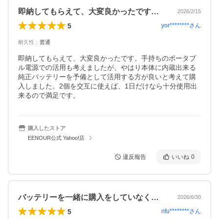
即納してもらえて、大変良かったです。手…
2026/2/15
5
yor********
さん
耐久性
：
普通
即納してもらえて、大変良かったです。手持ちのポータブ
ル電源での活用も考えましたが、やはり本体に内蔵出来る
純正バッテリーを予備として活用する方が良いと考えて購
入しました。2個を交互に使えば、1日だけなら十分使用出
来るので満足です。
購入したストア
EENOUR公式 Yahoo!店
違反報告
いいね
0
バッテリーを一緒に購入をしていなく単品…
2026/6/30
5
nfu********
さん