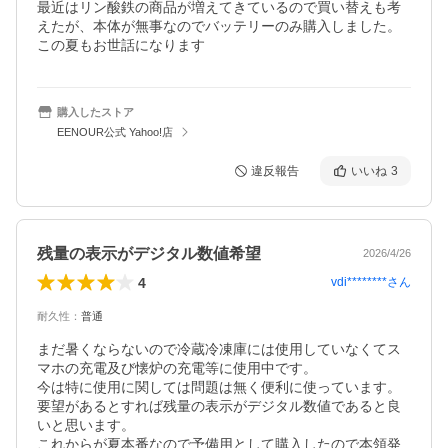
最近はリン酸鉄の商品が増えてきているので買い替えも考
えたが、本体が無事なのでバッテリーのみ購入しました。

購入したストア
EENOUR公式 Yahoo!店
違反報告
いいね
3
残量の表示がデジタル数値希望
2026/4/26
4
vdi********
さん
耐久性
：
普通
まだ暑くならないので冷蔵冷凍庫には使用していなくてス
マホの充電及び懐炉の充電等に使用中です。

今は特に使用に関しては問題は無く便利に使っています。

要望があるとすれば残量の表示がデジタル数値であると良
いと思います。

これからが夏本番なので予備用として購入したので本領発