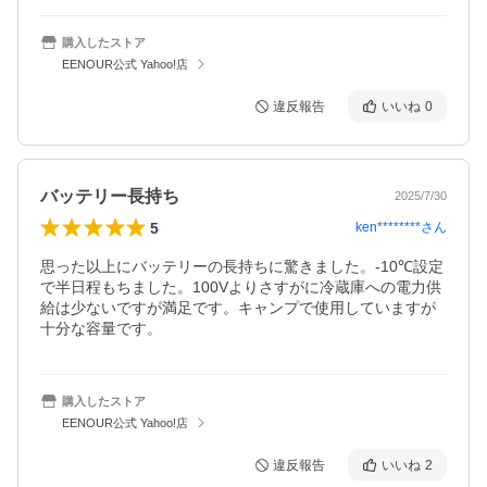
購入したストア
EENOUR公式 Yahoo!店
違反報告
いいね
0
バッテリー長持ち
2025/7/30
5
ken********
さん
思った以上にバッテリーの長持ちに驚きました。-10℃設定
で半日程もちました。100Vよりさすがに冷蔵庫への電力供
給は少ないですが満足です。キャンプで使用していますが
十分な容量です。
購入したストア
EENOUR公式 Yahoo!店
違反報告
いいね
2