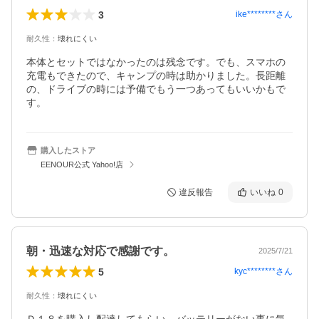
3
ike********
さん
耐久性
：
壊れにくい
本体とセットではなかったのは残念です。でも、スマホの
充電もできたので、キャンプの時は助かりました。長距離
の、ドライブの時には予備でもう一つあってもいいかもで
す。
購入したストア
EENOUR公式 Yahoo!店
違反報告
いいね
0
朝・迅速な対応で感謝です。
2025/7/21
5
kyc********
さん
耐久性
：
壊れにくい