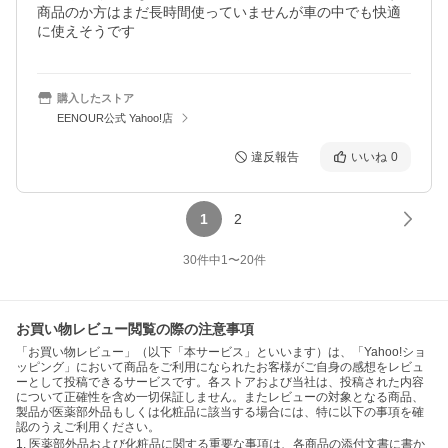
商品のか方はまだ長時間使っていませんが車の中でも快適
に使えそうです
購入したストア
EENOUR公式 Yahoo!店
違反報告
いいね
0
1
2
30
件中
1
〜
20
件
お買い物レビュー閲覧の際の注意事項
「お買い物レビュー」（以下「本サービス」といいます）は、「Yahoo!ショ
ッピング」において商品をご利用になられたお客様がご自身の感想をレビュ
ーとして投稿できるサービスです。各ストアおよび当社は、投稿された内容
について正確性を含め一切保証しません。またレビューの対象となる商品、
製品が医薬部外品もしくは化粧品に該当する場合には、特に以下の事項を確
認のうえご利用ください。
1. 医薬部外品および化粧品に関する重要な事項は、各商品の添付文書に書か