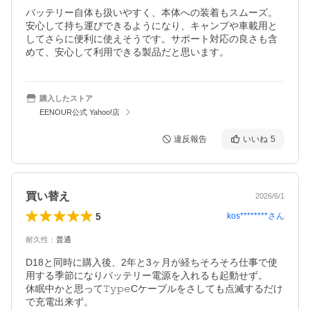
バッテリー自体も扱いやすく、本体への装着もスムーズ。
安心して持ち運びできるようになり、キャンプや車載用と
してさらに便利に使えそうです。サポート対応の良さも含
購入したストア
EENOUR公式 Yahoo!店
違反報告
いいね
5
買い替え
2026/6/1
5
kos********
さん
耐久性
：
普通
D18と同時に購入後、2年と3ヶ月が経ちそろそろ仕事で使
用する季節になりバッテリー電源を入れるも起動せず。

休眠中かと思って𝚃𝚢𝚙𝚎Cケーブルをさしても点滅するだけ
で充電出来ず。
