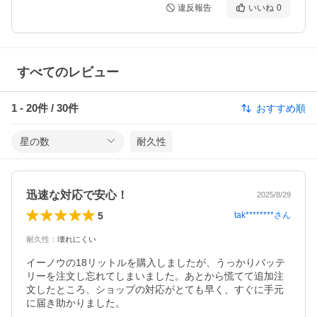
違反報告
いいね
0
すべてのレビュー
1
-
20
件 /
30
件
おすすめ順
星の数
耐久性
迅速な対応で安心！
2025/8/29
5
tak********
さん
耐久性
：
壊れにくい
イーノウの18リットルを購入しましたが、うっかりバッテ
リーを注文し忘れてしまいました。あとから慌てて追加注
文したところ、ショップの対応がとても早く、すぐに手元
に届き助かりました。
