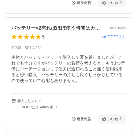
違反報告
いいね
0
バッテリー×2有ればほぼ使う時間はカバー
2025/10/25
5
her********
さん
耐久性
：
壊れにくい
本体とバッテリ－セットで購入して夏を越しましたが、こ
れでも十分ですがバッテリーの負荷を考えると、もう1つ予
備にローテーションして使えば途切れること無く使用出来
ると思い購入、バッテリーの持ちも良くしっかりしている
ので使っていて心配もありません。
購入したストア
EENOUR公式 Yahoo!店
違反報告
いいね
2