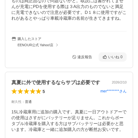
ものは純正品なので問題ないかと。取説には書かれてませ
んが充電にPDを使用する際は３A出力のものでないと満足
に充電できないので注意が必要です。D１８に使用ですがこ
れがあるとやっぱり車載冷蔵庫の名前が生きてきますね。
購入したストア
EENOUR公式 Yahoo!店
違反報告
いいね
0
真夏に外で使用するならサブは必要です
2026/2/10
5
mer********
さん
耐久性
：
普通
15L冷蔵庫用に追加の購入です。真夏に一日アウトドアーで
の使用はさすがにバッテリーが足りません。これからポー
タブル冷蔵庫を購入する方はサブバッテリーは必要かと思
います。冷蔵庫と一緒に追加購入の方が断然お安いです。