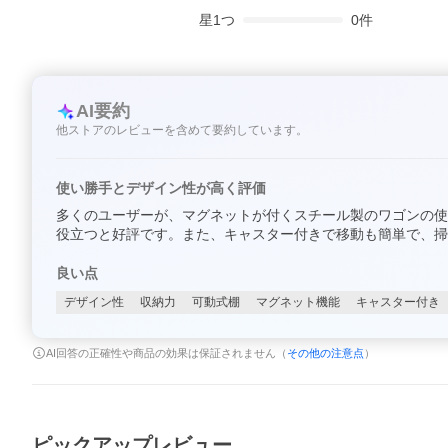
星
1
つ
0
件
AI要約
他ストアのレビューを含めて要約しています。
使い勝手とデザイン性が高く評価
多くのユーザーが、マグネットが付くスチール製のワゴンの使
役立つと好評です。また、キャスター付きで移動も簡単で、
良い点
デザイン性
収納力
可動式棚
マグネット機能
キャスター付き
AI回答の正確性や商品の効果は保証されません（
その他の注意点
）
ピックアップレビュー