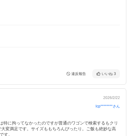
違反報告
いいね
3
2026/2/22
lcp********
さん
は特に拘ってなかったのですが普通のワゴンで検索するもクリ
ュで大変満足です。サイズももちろんぴったり。ご飯も絶妙な高
いです。