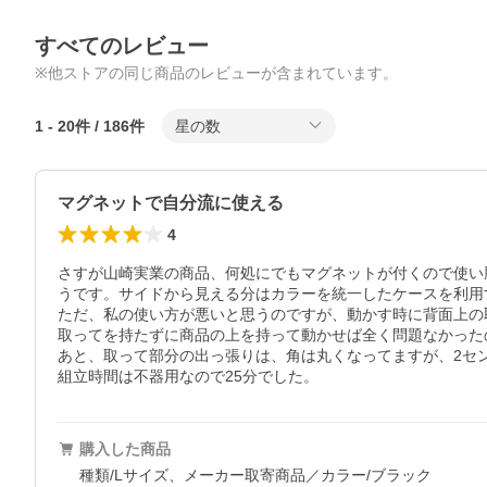
すべてのレビュー
※他ストアの同じ商品のレビューが含まれています。
1
-
20
件 /
186
件
星の数
マグネットで自分流に使える
4
さすが山崎実業の商品、何処にでもマグネットが付くので使い
うです。サイドから見える分はカラーを統一したケースを利用
ただ、私の使い方が悪いと思うのですが、動かす時に背面上の
取ってを持たずに商品の上を持って動かせば全く問題なかったの
あと、取って部分の出っ張りは、角は丸くなってますが、2セ
組立時間は不器用なので25分でした。
購入した商品
種類/Lサイズ、メーカー取寄商品／カラー/ブラック