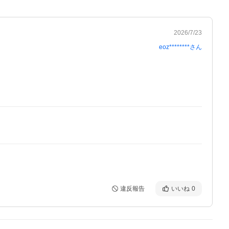
2026/7/23
eoz********
さん
違反報告
いいね
0