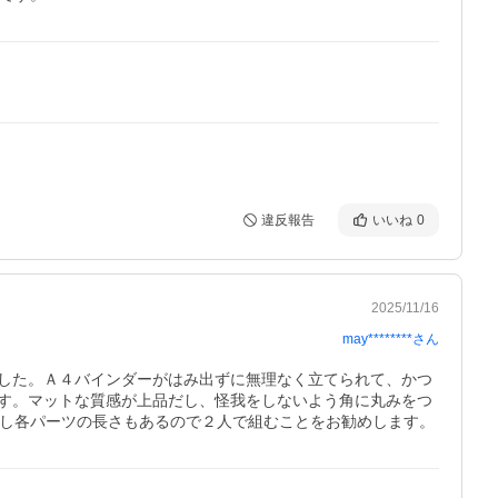
違反報告
いいね
0
2025/11/16
may********
さん
した。Ａ４バインダーがはみ出ずに無理なく立てられて、かつ
す。マットな質感が上品だし、怪我をしないよう角に丸みをつ
いし各パーツの長さもあるので２人で組むことをお勧めします。