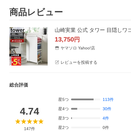
商品レビュー
山崎実業 公式 タワー 目隠しワゴン
13,750
円
ヤマソロ Yahoo!店
レビューを投稿する
総合評価
星
5
つ
113
件
4.74
星
4
つ
30
件
星
3
つ
4
件
星
2
つ
0
件
147
件