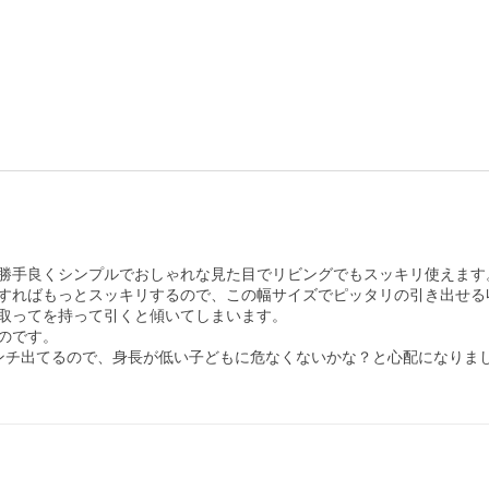
勝手良くシンプルでおしゃれな見た目でリビングでもスッキリ使えます
すればもっとスッキリするので、この幅サイズでピッタリの引き出せる収
取ってを持って引くと傾いてしまいます。

です。

ンチ出てるので、身長が低い子どもに危なくないかな？と心配になりまし