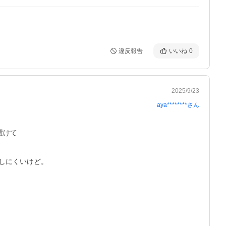
違反報告
いいね
0
2025/9/23
aya********
さん
けて

にくいけど。
