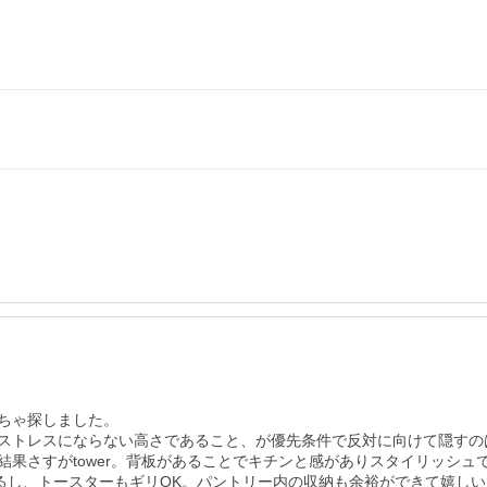
ちゃ探しました。

ストレスにならない高さであること、が優先条件で反対に向けて隠すの
果さすがtower。背板があることでキチンと感がありスタイリッシ
るし、トースターもギリOK。パントリー内の収納も余裕ができて嬉し