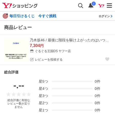
i
毎日引けるくじ 今すぐ挑戦
ログイン
商品レビュー
乃木坂46 / 最後に階段を駆け上がったのはいつだ?（Type-A＋Type-B＋Type-C＋Type-D） [CD＋Blu-ray 4形態セット]
7,304
円
ぐるぐる王国DS ヤフー店
レビューを投稿する
総合評価
星
5
つ
0
件
-.--
星
4
つ
0
件
星
3
つ
0
件
総合評価に有効な
星
2
つ
0
件
レビュー数が足り
ません
星
1
つ
0
件