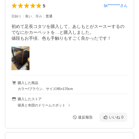
5
ljx********
さん
肌触り
：
良い
、
厚み
：
普通
初めて足長コタツを購入して、あしもとがスースーするの
でなにかカーペットを…と購入しました。

値段もお手頃、色も手触りもすごく良かったです！
購入した商品
カラー/ブラウン、サイズ/85×170cm
購入したストア
寝具と布団のドリームスポット
違反報告
いいね
0