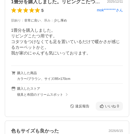
1畳分を購入しました。リビングこたつ用…
2025/12/11
5
mok********
さん
肌触り
：
非常に良い
、
厚み
：
少し厚め
1畳分を購入しました。

リビングこたつ用です。

コタツをつけなくても足を置いているだけで暖かさが感じ
るカーペットかと。

我が家のにゃんずも気にいっております。
購入した商品
カラー/ブラウン、サイズ/85×170cm
購入したストア
寝具と布団のドリームスポット
違反報告
いいね
0
色もサイズも良かった
2026/6/15