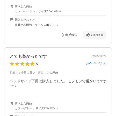
購入した商品
カラー/ベージュ、サイズ/85×170cm
購入したストア
寝具と布団のドリームスポット
違反報告
いいね
0
とても良かったです
2025/12/29
5
piy********
さん
肌触り
：
非常に良い
、
厚み
：
少し厚め
ベッドサイド下用に購入しました。モフモフで暖かいです(*
^^*)
購入した商品
カラー/グレー、サイズ/85×170cm