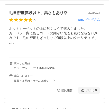
毛量密度値段以上、高さもあり◎
2026/2/24
5
wmb********
さん
ホットカーペットの上に敷くようで購入しました。

カーペット内にあるコードの細かい段差も気にならない厚
みです、毛の密度もぎっしりで値段以上のクオリティでし
た。

購入した商品
カラー/グレー、サイズ/85×170cm
購入したストア
寝具と布団のドリームスポット
違反報告
いいね
0