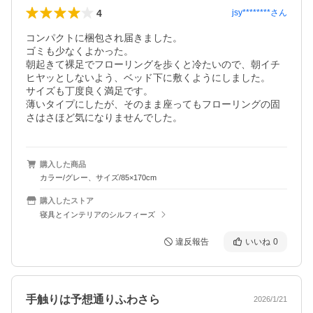
4
jsy********
さん
コンパクトに梱包され届きました。

ゴミも少なくよかった。

朝起きて裸足でフローリングを歩くと冷たいので、朝イチ
ヒヤッとしないよう、ベッド下に敷くようにしました。

サイズも丁度良く満足です。

薄いタイプにしたが、そのまま座ってもフローリングの固
さはさほど気になりませんでした。
購入した商品
カラー/グレー、サイズ/85×170cm
購入したストア
寝具とインテリアのシルフィーズ
違反報告
いいね
0
手触りは予想通りふわさら
2026/1/21