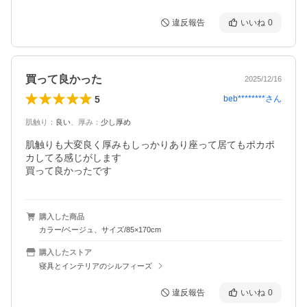
違反報告
いいね
0
買って良かった
2025/12/16
5
beb********
さん
肌触り
：
良い
、
厚み
：
少し厚め
肌触りも大変良く厚みもしっかりあり座って居てもポカポ
カしてる感じがします

買って良かったです
購入した商品
カラー/ベージュ、サイズ/85×170cm
購入したストア
寝具とインテリアのシルフィーズ
違反報告
いいね
0