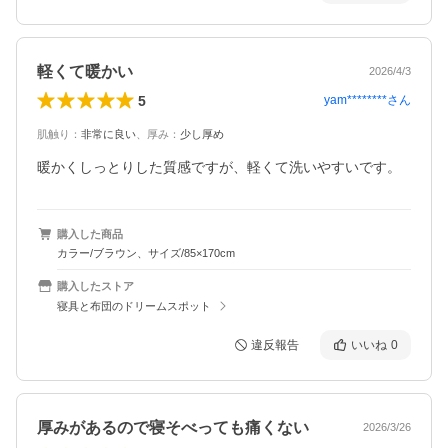
軽くて暖かい
2026/4/3
5
yam********
さん
肌触り
：
非常に良い
、
厚み
：
少し厚め
暖かくしっとりした質感ですが、軽くて洗いやすいです。
購入した商品
カラー/ブラウン、サイズ/85×170cm
購入したストア
寝具と布団のドリームスポット
違反報告
いいね
0
厚みがあるので寝そべっても痛くない
2026/3/26