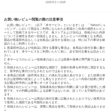
18
件中
1
〜
18
件
お買い物レビュー閲覧の際の注意事項
「お買い物レビュー」（以下「本サービス」といいます）は、「Yahoo!ショ
ッピング」において商品をご利用になられたお客様がご自身の感想をレビュ
ーとして投稿できるサービスです。各ストアおよび当社は、投稿された内容
について正確性を含め一切保証しません。またレビューの対象となる商品、
製品が医薬部外品もしくは化粧品に該当する場合には、特に以下の事項を確
認のうえご利用ください。
1. 医薬部外品および化粧品に関する重要な事項は、各商品の添付文書に書か
れています。本サービスをご利用いただく前に、必ず添付文書をお読みくだ
さい。
2. 本サービスのレビュー投稿者のほとんどは医療や薬事の専門家ではありま
せん。
3. 投稿されたレビューは主観的な感想で、効能や効果を科学的に測定するな
ど、医学的な裏付けがなされたものではありません。
4. 各商品の効果（副作用を含む）の表れ方は個人差が大きく、また効果の表
れ方は使用時の状況によっても異なりますので、レビュー内容の効果に関す
る記載は科学的には参考にすべきではありません。
5. 投稿されたレビューは、投稿者各自が独自の判断に基づき選び使用した感
想です。その判断は医師による診断ではないため、誤っている可能性があり
ます。
6. 投稿されたレビューは商品の添付文書に記載されたとおりでない使用方法
で使用した感想である可能性があります。
7. 投稿されたレビューは、実際に商品を使用して投稿された保証はありませ
ん。