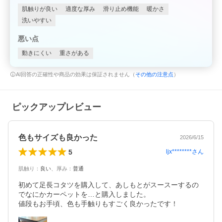
肌触りが良い
適度な厚み
滑り止め機能
暖かさ
洗いやすい
悪い点
動きにくい
重さがある
AI回答の正確性や商品の効果は保証されません（
その他の注意点
）
ピックアップレビュー
色もサイズも良かった
2026/6/15
5
ljx********
さん
肌触り
：
良い
、
厚み
：
普通
初めて足長コタツを購入して、あしもとがスースーするの
でなにかカーペットを…と購入しました。

値段もお手頃、色も手触りもすごく良かったです！