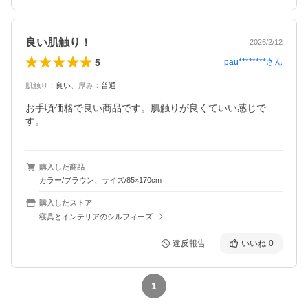
良い肌触り！
2026/2/12
5
pau********
さん
肌触り
：
良い
、
厚み
：
普通
お手頃価格で良い商品です。肌触りが良くていい感じで
す。
購入した商品
カラー/ブラウン、サイズ/85×170cm
購入したストア
寝具とインテリアのシルフィーズ
違反報告
いいね
0
1