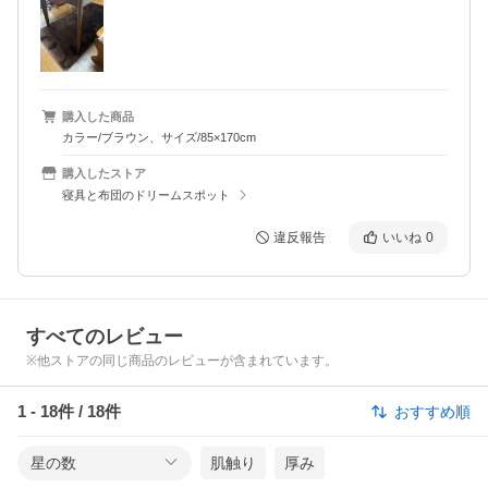
購入した商品
カラー/ブラウン、サイズ/85×170cm
購入したストア
寝具と布団のドリームスポット
違反報告
いいね
0
すべてのレビュー
※他ストアの同じ商品のレビューが含まれています。
1
-
18
件 /
18
件
おすすめ順
星の数
肌触り
厚み