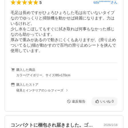
5
uzu********
さん
毛足は長めですがひょろひょろした毛は出ていないタイプ
なのでゆっくりと掃除機を動かせば綺麗になります。力は
いるけれど。

少し水をこぼしてもすぐに拭き取れば何事もなかった感じ
なのも助かっています。　

厚みで重みがあるので動きにくくもありますが、(滑り止め
ついてるし)猫が動かすので百均の滑り止めシートを挟んで
使用しています。
購入した商品
カラー/アイボリー、サイズ/85×170cm
購入したストア
寝具とインテリアのシルフィーズ
違反報告
いいね
0
コンパクトに梱包され届きました。ゴミも…
2026/1/18