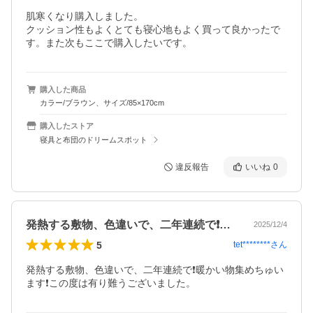
肌寒くなり購入しました。

クッション性もよくとても寝心地もよく買って良かったで
す。また次もここで購入したいです。
購入した商品
カラー/ブラウン、サイズ/85×170cm
購入したストア
寝具と布団のドリームスポット
違反報告
いいね
0
発熱する敷物、色違いで、二年連続で❗️…
2025/12/4
5
tet********
さん
発熱する敷物、色違いで、二年連続で❗️暖かい物集めちゅい
ます❗️この度は有り難うございました。