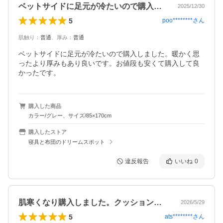
ベットサイドに足元が冷たいので購入しま…
2025/12/30
5
poo********
さん
肌触り
：
普通
、
厚み
：
普通
ベットサイドに足元が冷たいので購入しました。暖かく思
ったより厚みもあり良いです。お値段も安くて購入して良
かったです。
購入した商品
カラー/グレー、サイズ/85×170cm
購入したストア
寝具と布団のドリームスポット
違反報告
いいね
0
肌寒くなり購入しました。クッション性も…
2026/5/29
5
ats********
さん