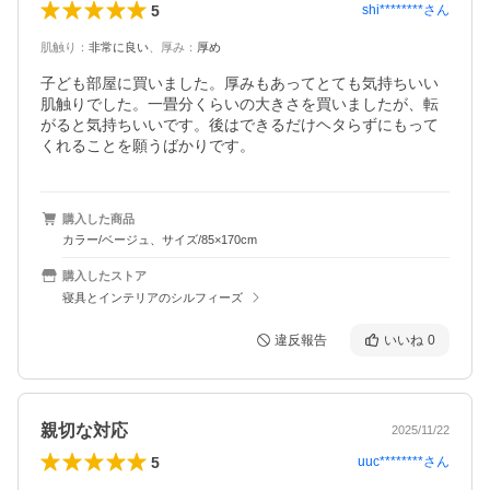
5
shi********
さん
肌触り
：
非常に良い
、
厚み
：
厚め
子ども部屋に買いました。厚みもあってとても気持ちいい
肌触りでした。一畳分くらいの大きさを買いましたが、転
がると気持ちいいです。後はできるだけヘタらずにもって
くれることを願うばかりです。
購入した商品
カラー/ベージュ、サイズ/85×170cm
購入したストア
寝具とインテリアのシルフィーズ
違反報告
いいね
0
親切な対応
2025/11/22
5
uuc********
さん