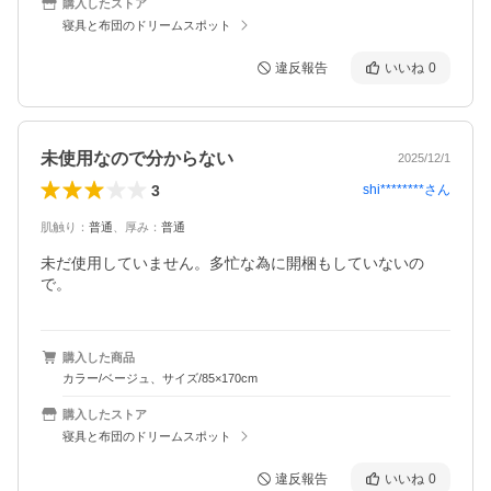
購入したストア
寝具と布団のドリームスポット
違反報告
いいね
0
未使用なので分からない
2025/12/1
3
shi********
さん
肌触り
：
普通
、
厚み
：
普通
未だ使用していません。多忙な為に開梱もしていないの
で。
購入した商品
カラー/ベージュ、サイズ/85×170cm
購入したストア
寝具と布団のドリームスポット
違反報告
いいね
0