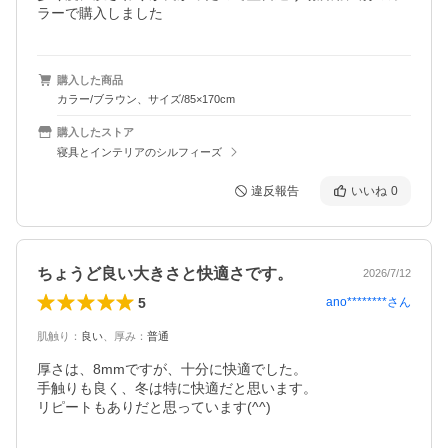
ラーで購入しました
購入した商品
カラー/ブラウン、サイズ/85×170cm
購入したストア
寝具とインテリアのシルフィーズ
違反報告
いいね
0
ちょうど良い大きさと快適さです。
2026/7/12
5
ano********
さん
肌触り
：
良い
、
厚み
：
普通
厚さは、8mmですが、十分に快適でした。

手触りも良く、冬は特に快適だと思います。

リピートもありだと思っています(^^)