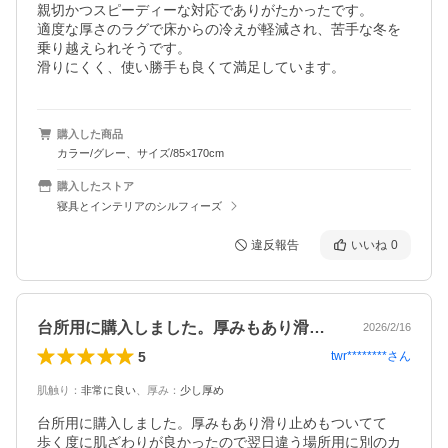
親切かつスピーディーな対応でありがたかったです。

適度な厚さのラグで床からの冷えが軽減され、苦手な冬を
乗り越えられそうです。

滑りにくく、使い勝手も良くて満足しています。
購入した商品
カラー/グレー、サイズ/85×170cm
購入したストア
寝具とインテリアのシルフィーズ
違反報告
いいね
0
台所用に購入しました。厚みもあり滑り止…
2026/2/16
5
twr********
さん
肌触り
：
非常に良い
、
厚み
：
少し厚め
台所用に購入しました。厚みもあり滑り止めもついてて

歩く度に肌ざわりが良かったので翌日違う場所用に別のカ