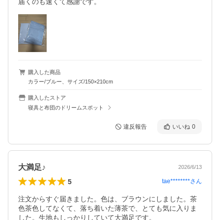
届くのも速くて感謝です。
購入した商品
カラー/ブルー、サイズ/150×210cm
購入したストア
寝具と布団のドリームスポット
違反報告
いいね
0
大満足♪
2026/6/13
5
tae********
さん
注文からすぐ届きました。色は、ブラウンにしました。茶
色茶色してなくて、落ち着いた薄茶で、とても気に入りま
した。生地もしっかりしていて大満足です。