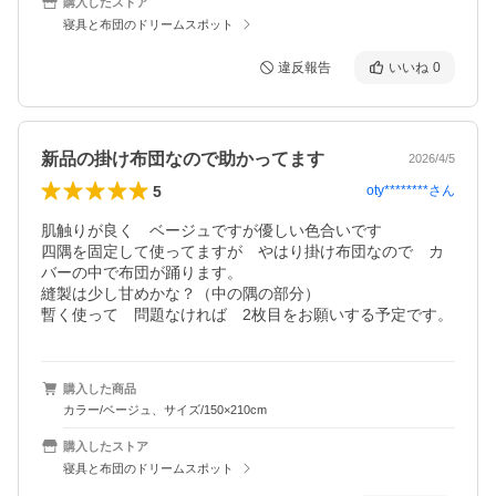
購入したストア
寝具と布団のドリームスポット
違反報告
いいね
0
新品の掛け布団なので助かってます
2026/4/5
5
oty********
さん
肌触りが良く　ベージュですが優しい色合いです

四隅を固定して使ってますが　やはり掛け布団なので　カ
バーの中で布団が踊ります。

縫製は少し甘めかな？（中の隅の部分）

暫く使って　問題なければ　2枚目をお願いする予定です。
購入した商品
カラー/ベージュ、サイズ/150×210cm
購入したストア
寝具と布団のドリームスポット