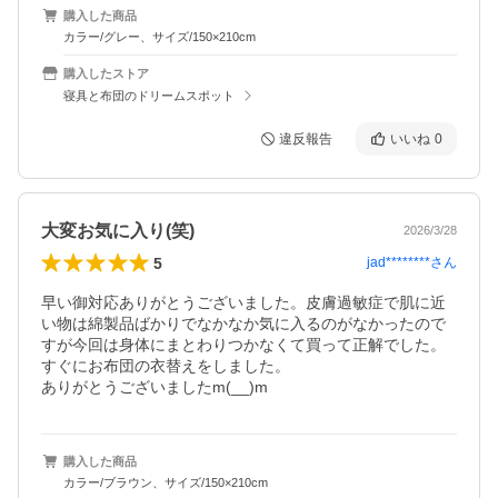
購入した商品
カラー/グレー、サイズ/150×210cm
購入したストア
寝具と布団のドリームスポット
違反報告
いいね
0
大変お気に入り(笑)
2026/3/28
5
jad********
さん
早い御対応ありがとうございました。皮膚過敏症で肌に近
い物は綿製品ばかりでなかなか気に入るのがなかったので
すが今回は身体にまとわりつかなくて買って正解でした。
すぐにお布団の衣替えをしました。

ありがとうございましたm(__)m
購入した商品
カラー/ブラウン、サイズ/150×210cm