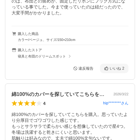
のは、布団との留めが、固定したリボンにフック方式にな
っている事でした。今まで使っていたのは紐だったので、
大変手間がかかりました。
購入した商品
カラー/ベージュ、サイズ/150×210cm
購入したストア
寝具と布団のドリームスポット
違反報告
いいね
2
綿100%のカバーを探していてこちらを…
2026/3/22
4
hip********
さん
綿100%のカバーを探していてこちらを購入。思っていたよ
り分厚目でゴワゴワした感じです。

もっとサラサラで柔らかい感じを想像していたので星4つ。

冬場は洗濯すると乾きにくいと思います。

肌触りは好みなので、丈夫で綿100%文句ないです。