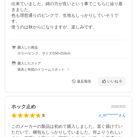
出来ていました。綿の方が良いという事でこちらに辿り着
きました。

色も理想通りのピンクで、生地もしっかりしていそうで
す。

使うのは秋からになりますが、楽しみです。
購入した商品
カラー/ピンク、サイズ/150×210cm
購入したストア
寝具と布団のドリームスポット
違反報告
いいね
0
ホック止め
2026/3/22
5
y_m********
さん
このメーカーの製品は初めて購入しました。直ぐ届けてい
ただいて、梱包もしっかりしていました。何よりうれしい