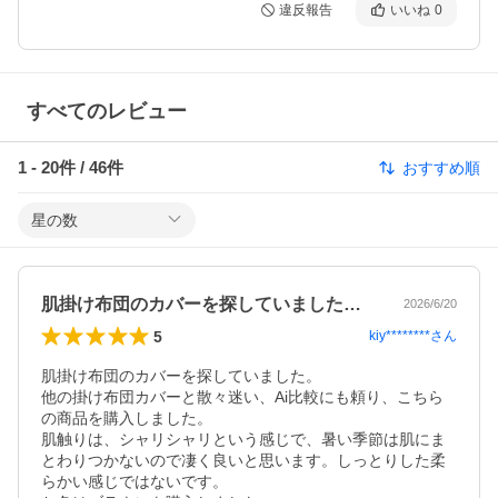
違反報告
いいね
0
すべてのレビュー
1
-
20
件 /
46
件
おすすめ順
星の数
肌掛け布団のカバーを探していました。他…
2026/6/20
5
kiy********
さん
肌掛け布団のカバーを探していました。

他の掛け布団カバーと散々迷い、Ai比較にも頼り、こちら
の商品を購入しました。

肌触りは、シャリシャリという感じで、暑い季節は肌にま
とわりつかないので凄く良いと思います。しっとりした柔
らかい感じではないです。
