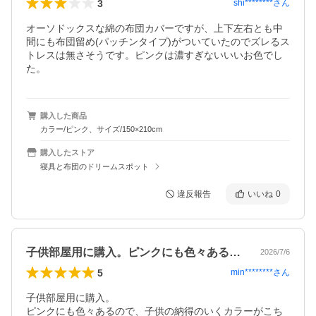
3
shi********
さん
オーソドックスな綿の布団カバーですが、上下左右とも中
間にも布団留め(パッチンタイプ)がついていたのでズレるス
トレスは無さそうです。ピンクは濃すぎないいいお色でし
た。
購入した商品
カラー/ピンク、サイズ/150×210cm
購入したストア
寝具と布団のドリームスポット
違反報告
いいね
0
子供部屋用に購入。ピンクにも色々あるの…
2026/7/6
5
min********
さん
子供部屋用に購入。

ピンクにも色々あるので、子供の納得のいくカラーがこち