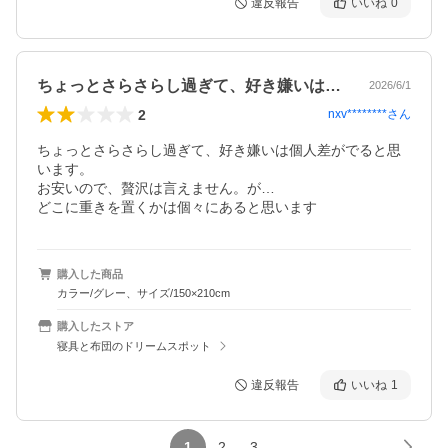
違反報告
いいね
0
ちょっとさらさらし過ぎて、好き嫌いは個…
2026/6/1
2
nxv********
さん
ちょっとさらさらし過ぎて、好き嫌いは個人差がでると思
います。

お安いので、贅沢は言えません。が…

どこに重きを置くかは個々にあると思います
購入した商品
カラー/グレー、サイズ/150×210cm
購入したストア
寝具と布団のドリームスポット
違反報告
いいね
1
1
2
3