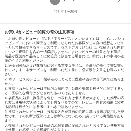
46
件中
1
〜
20
件
お買い物レビュー閲覧の際の注意事項
「お買い物レビュー」（以下「本サービス」といいます）は、「Yahoo!ショ
ッピング」において商品をご利用になられたお客様がご自身の感想をレビュ
ーとして投稿できるサービスです。各ストアおよび当社は、投稿された内容
について正確性を含め一切保証しません。またレビューの対象となる商品、
製品が医薬部外品もしくは化粧品に該当する場合には、特に以下の事項を確
認のうえご利用ください。
1. 医薬部外品および化粧品に関する重要な事項は、各商品の添付文書に書か
れています。本サービスをご利用いただく前に、必ず添付文書をお読みくだ
さい。
2. 本サービスのレビュー投稿者のほとんどは医療や薬事の専門家ではありま
せん。
3. 投稿されたレビューは主観的な感想で、効能や効果を科学的に測定するな
ど、医学的な裏付けがなされたものではありません。
4. 各商品の効果（副作用を含む）の表れ方は個人差が大きく、また効果の表
れ方は使用時の状況によっても異なりますので、レビュー内容の効果に関す
る記載は科学的には参考にすべきではありません。
5. 投稿されたレビューは、投稿者各自が独自の判断に基づき選び使用した感
想です。その判断は医師による診断ではないため、誤っている可能性があり
ます。
6. 投稿されたレビューは商品の添付文書に記載されたとおりでない使用方法
で使用した感想である可能性があります。