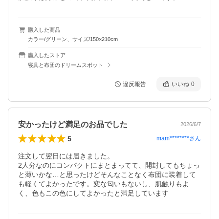
購入した商品
カラー/グリーン、サイズ/150×210cm
購入したストア
寝具と布団のドリームスポット
違反報告
いいね
0
安かったけど満足のお品でした
2026/6/7
5
mam********
さん
注文して翌日には届きました。

2人分なのにコンパクトにまとまってて、開封してもちょっ
と薄いかな…と思ったけどそんなことなく布団に装着して
も軽くてよかったです。変な匂いもないし、肌触りもよ
く、色もこの色にしてよかったと満足しています