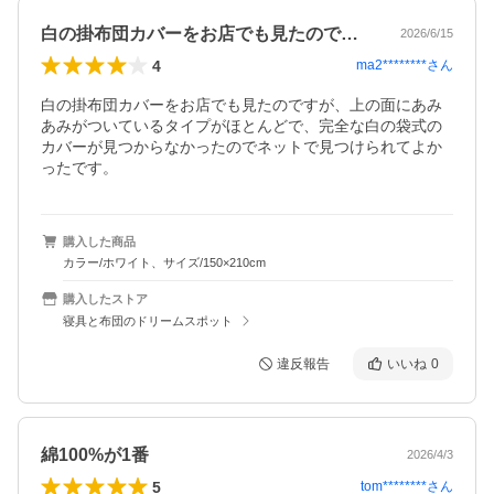
白の掛布団カバーをお店でも見たのですが…
2026/6/15
4
ma2********
さん
白の掛布団カバーをお店でも見たのですが、上の面にあみ
あみがついているタイプがほとんどで、完全な白の袋式の
カバーが見つからなかったのでネットで見つけられてよか
ったです。
購入した商品
カラー/ホワイト、サイズ/150×210cm
購入したストア
寝具と布団のドリームスポット
違反報告
いいね
0
綿100%が1番
2026/4/3
5
tom********
さん