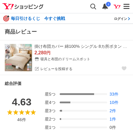
i
毎日引けるくじ 今すぐ挑戦
ログイン
商品レビュー
掛け布団カバー 綿100% シングル 8カ所ボタン 全開ファスナー 布団カバー 綿100 コットン おしゃれ 吸汗 布団カバー 掛けカバー ズレ防止 新生活 150×210cm
2,280
円
寝具と布団のドリームスポット
レビューを投稿する
総合評価
星
5
つ
33
件
4.63
星
4
つ
10
件
星
3
つ
2
件
星
2
つ
1
件
46
件
星
1
つ
0
件