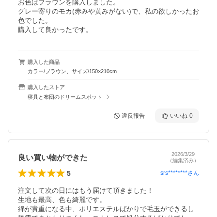
お色はブラウンを購入しました。

グレー寄りのモカ(赤みや黄みがない)で、私の欲しかったお
色でした。

購入して良かったです。
購入した商品
カラー/ブラウン、サイズ/150×210cm
購入したストア
寝具と布団のドリームスポット
違反報告
いいね
0
2026/3/29
良い買い物ができた
（編集済み）
5
srs********
さん
注文して次の日にはもう届けて頂きました！

生地も最高、色も綺麗です。

綿が貴重になる中、ポリエステルばかりで毛玉ができるし