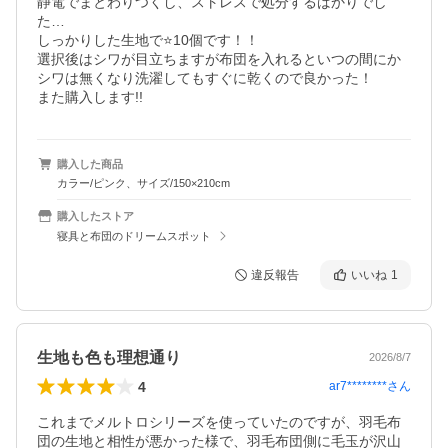
静電でまとわりつくし、ストレスで処分するばかりでし
た…

しっかりした生地で⭐️10個です！！

選択後はシワが目立ちますが布団を入れるといつの間にか
シワは無くなり洗濯してもすぐに乾くので良かった！

購入した商品
カラー/ピンク、サイズ/150×210cm
購入したストア
寝具と布団のドリームスポット
違反報告
いいね
1
生地も色も理想通り
2026/8/7
4
ar7********
さん
これまでメルトロシリーズを使っていたのですが、羽毛布
団の生地と相性が悪かった様で、羽毛布団側に毛玉が沢山