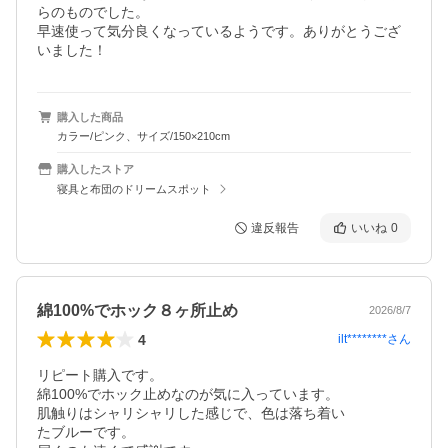
らのものでした。

早速使って気分良くなっているようです。ありがとうござ
いました！
購入した商品
カラー/ピンク、サイズ/150×210cm
購入したストア
寝具と布団のドリームスポット
違反報告
いいね
0
綿100%でホック８ヶ所止め
2026/8/7
4
ilt********
さん
リピート購入です。

綿100%でホック止めなのが気に入っています。

肌触りはシャリシャリした感じで、色は落ち着い

たブルーです。
