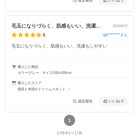
違反報告
いいね
1
毛玉になりづらく、肌感もいい、洗濯もし…
2026/6/22
5
cjp********
さん
毛玉になりづらく、肌感もいい、洗濯もしやすい
購入した商品
カラー/グレー、サイズ/100×205cm
購入したストア
寝具と布団のドリームスポット
違反報告
いいね
0
1
17
件中
1
〜
17
件