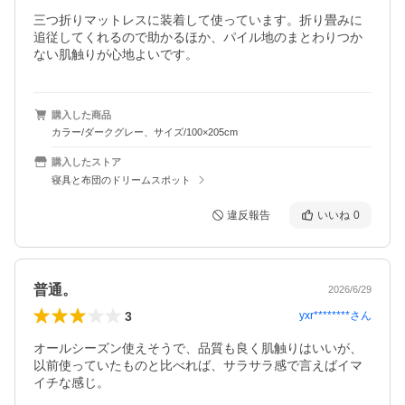
三つ折りマットレスに装着して使っています。折り畳みに
追従してくれるので助かるほか、パイル地のまとわりつか
ない肌触りが心地よいです。
購入した商品
カラー/ダークグレー、サイズ/100×205cm
購入したストア
寝具と布団のドリームスポット
違反報告
いいね
0
普通。
2026/6/29
3
yxr********
さん
オールシーズン使えそうで、品質も良く肌触りはいいが、
以前使っていたものと比べれば、サラサラ感で言えばイマ