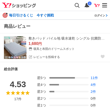
i
毎日引けるくじ 今すぐ挑戦
ログイン
商品レビュー
敷きパッド パイル地 吸水速乾 シングル 抗菌防臭 べたつかない 春 夏 秋 洗える タオル地 清潔 ベッドパッド 4か所 ゴム ベッドパット シーツ 100cm×205cm
1,680
円
寝具と布団のドリームスポット
レビューを投稿する
総合評価
星
5
つ
11
件
4.53
星
4
つ
4
件
星
3
つ
2
件
星
2
つ
0
件
17
件
星
1
つ
0
件