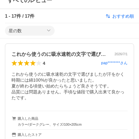
すべてのレビュー
1
-
17
件 /
17
件
おすすめ順
星の数
これから使うのに吸水速乾の文字で選びま…
2026/7/1
4
pap********
さん
これから使うのに吸水速乾の文字で選びましたが汗をかく
時期には綿100%が良かったと思いました。

夏が終わる頃使い始めたらちょうど良さそうです。

品質には問題ありません。手頃な値段で購入出来て良かっ
たです。
購入した商品
カラー/ダークグレー、サイズ/100×205cm
購入したストア