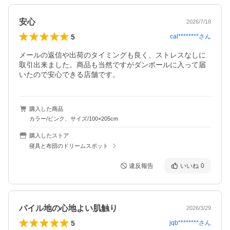
安心
2026/7/18
5
cal********
さん
メールの返信や出荷のタイミングも良く、ストレスなしに
取引出来ました。商品も当然ですがダンボールに入って届
いたので安心できる店舗です。
購入した商品
カラー/ピンク、サイズ/100×205cm
購入したストア
寝具と布団のドリームスポット
違反報告
いいね
0
パイル地の心地よい肌触り
2026/3/29
5
jqb********
さん