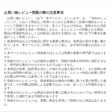
お買い物レビュー閲覧の際の注意事項
「お買い物レビュー」（以下「本サービス」といいます）は、「Yahoo!ショ
ッピング」において商品をご利用になられたお客様がご自身の感想をレビュ
ーとして投稿できるサービスです。各ストアおよび当社は、投稿された内容
について正確性を含め一切保証しません。またレビューの対象となる商品、
製品が医薬部外品もしくは化粧品に該当する場合には、特に以下の事項を確
認のうえご利用ください。
1. 医薬部外品および化粧品に関する重要な事項は、各商品の添付文書に書か
れています。本サービスをご利用いただく前に、必ず添付文書をお読みくだ
さい。
2. 本サービスのレビュー投稿者のほとんどは医療や薬事の専門家ではありま
せん。
3. 投稿されたレビューは主観的な感想で、効能や効果を科学的に測定するな
ど、医学的な裏付けがなされたものではありません。
4. 各商品の効果（副作用を含む）の表れ方は個人差が大きく、また効果の表
れ方は使用時の状況によっても異なりますので、レビュー内容の効果に関す
る記載は科学的には参考にすべきではありません。
5. 投稿されたレビューは、投稿者各自が独自の判断に基づき選び使用した感
想です。その判断は医師による診断ではないため、誤っている可能性があり
ます。
6. 投稿されたレビューは商品の添付文書に記載されたとおりでない使用方法
で使用した感想である可能性があります。
7. 投稿されたレビューは、実際に商品を使用して投稿された保証はありませ
ん。