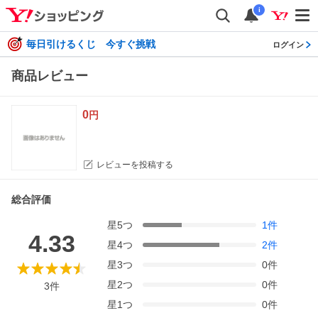
i
毎日引けるくじ 今すぐ挑戦
ログイン
商品レビュー
0
円
レビューを投稿する
総合評価
星
5
つ
1
件
4.33
星
4
つ
2
件
星
3
つ
0
件
星
2
つ
0
件
3
件
星
1
つ
0
件