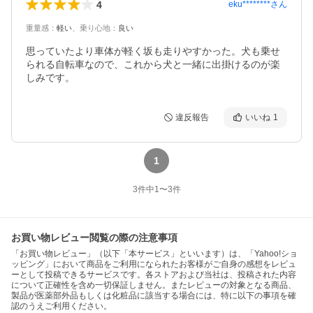
4
eku********
さん
重量感
：
軽い
、
乗り心地
：
良い
思っていたより車体が軽く坂も走りやすかった。犬も乗せ
られる自転車なので、これから犬と一緒に出掛けるのが楽
しみです。
違反報告
いいね
1
1
3
件中
1
〜
3
件
お買い物レビュー閲覧の際の注意事項
「お買い物レビュー」（以下「本サービス」といいます）は、「Yahoo!ショ
ッピング」において商品をご利用になられたお客様がご自身の感想をレビュ
ーとして投稿できるサービスです。各ストアおよび当社は、投稿された内容
について正確性を含め一切保証しません。またレビューの対象となる商品、
製品が医薬部外品もしくは化粧品に該当する場合には、特に以下の事項を確
認のうえご利用ください。