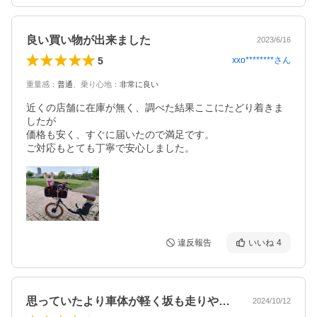
良い買い物が出来ました
2023/6/16
5
xxo********
さん
重量感
：
普通
、
乗り心地
：
非常に良い
近くの店舗に在庫が無く、調べた結果ここにたどり着きま
したが

価格も安く、すぐに届いたので満足です。

ご対応もとても丁寧で安心しました。
違反報告
いいね
4
思っていたより車体が軽く坂も走りやすか…
2024/10/12