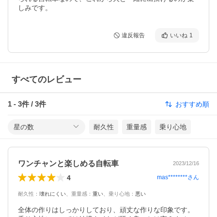
しみです。
違反報告
いいね
1
すべてのレビュー
1
-
3
件 /
3
件
おすすめ順
星の数
耐久性
重量感
乗り心地
ワンチャンと楽しめる自転車
2023/12/16
4
mas********
さん
耐久性
：
壊れにくい
、
重量感
：
重い
、
乗り心地
：
悪い
全体の作りはしっかりしており、頑丈な作りな印象です。