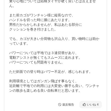
乗り心地については結構タイヤが硬く良いとは言えませ
ん。

また前カゴがワンチャン様に縦長なので、

ハンドルを切った時に膝にあたります。

男性だからかしれませんが、私はあたる部分に

クッションを巻き付けました。

でも、カゴが大きい分荷物も沢山入り、買い物時には助か
っています。

パワーについては平地では３速切替があり、

電動アシストが無くてもスムーズに走れます。

パワーについても問題有りません。

ただ斜面での登り時はパワー不足が、感じられます。

利用環境としてはガンガン飛ばす事もなく、

近距離で平地での利用には大変使い勝手も良い、ワンチャ
違反報告
いいね
4