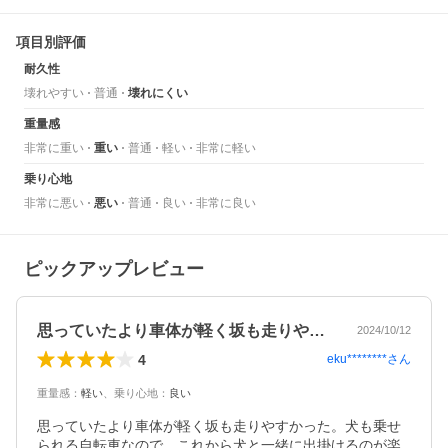
項目別評価
耐久性
壊れやすい
普通
壊れにくい
重量感
非常に重い
重い
普通
軽い
非常に軽い
乗り心地
非常に悪い
悪い
普通
良い
非常に良い
ピックアップレビュー
思っていたより車体が軽く坂も走りやすか…
2024/10/12
4
eku********
さん
重量感
：
軽い
、
乗り心地
：
良い
思っていたより車体が軽く坂も走りやすかった。犬も乗せ
られる自転車なので、これから犬と一緒に出掛けるのが楽