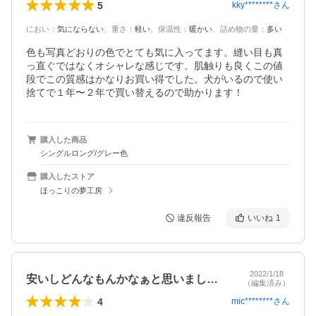
5
kky********
さん
におい
：
気にならない
、
重さ
：
軽い
、
保温性
：
暖かい
、
詰め物の量
：
多い
色も写真どおりの色でとても気に入ってます。縫い目も真
っ直ぐではなくオシャレな感じです。肌触りも良くこの値
段でこの質感はかなりお買い得でした。犬がいるので使い
捨てで１年〜２年で買い替えるので助かります！
購入した商品
シングルロング/グレー色
購入したストア
ほっこりの夢工房
違反報告
いいね
1
2022/1/18
安いしどんなもんかなぁと思いましたが、…
（編集済み）
4
mic********
さん