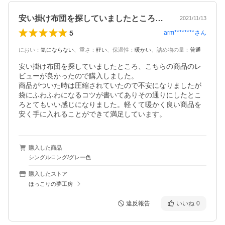
安い掛け布団を探していましたところ、こ…
2021/11/13
5
arm********
さん
におい
：
気にならない
、
重さ
：
軽い
、
保温性
：
暖かい
、
詰め物の量
：
普通
安い掛け布団を探していましたところ、こちらの商品のレ
ビューが良かったので購入しました。

商品がついた時は圧縮されていたので不安になりましたが
袋にふわふわになるコツが書いてありその通りにしたとこ
ろとてもいい感じになりました。軽くて暖かく良い商品を
安く手に入れることができて満足しています。
購入した商品
シングルロング/グレー色
購入したストア
ほっこりの夢工房
違反報告
いいね
0