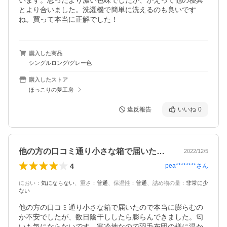
います。思ったより濃い色味でしたが、かえって他の寝具
とより合いました。洗濯機で簡単に洗えるのも良いです
ね。買って本当に正解でした！
購入した商品
シングルロング/グレー色
購入したストア
ほっこりの夢工房
違反報告
いいね
0
他の方の口コミ通り小さな箱で届いたので…
2022/12/5
4
pea********
さん
におい
：
気にならない
、
重さ
：
普通
、
保温性
：
普通
、
詰め物の量
：
非常に少
ない
他の方の口コミ通り小さな箱で届いたので本当に膨らむの
か不安でしたが、数日陰干ししたら膨らんできました。匂
いも気にならないです。寒冷地なので羽毛布団の様に温か