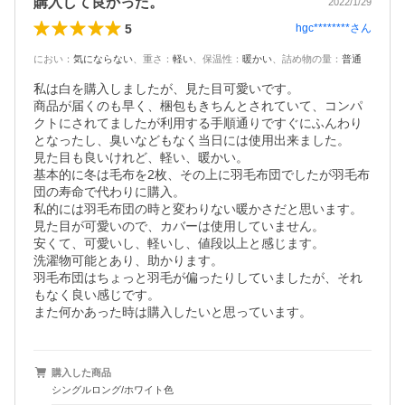
購入して良かった。
2022/1/29
5
hgc********
さん
におい
：
気にならない
、
重さ
：
軽い
、
保温性
：
暖かい
、
詰め物の量
：
普通
私は白を購入しましたが、見た目可愛いです。

商品が届くのも早く、梱包もきちんとされていて、コンパ
クトにされてましたが利用する手順通りですぐにふんわり
となったし、臭いなどもなく当日には使用出来ました。

見た目も良いけれど、軽い、暖かい。

基本的に冬は毛布を2枚、その上に羽毛布団でしたが羽毛布
団の寿命で代わりに購入。

私的には羽毛布団の時と変わりない暖かさだと思います。

見た目が可愛いので、カバーは使用していません。

安くて、可愛いし、軽いし、値段以上と感じます。

洗濯物可能とあり、助かります。

羽毛布団はちょっと羽毛が偏ったりしていましたが、それ
もなく良い感じです。

購入した商品
シングルロング/ホワイト色