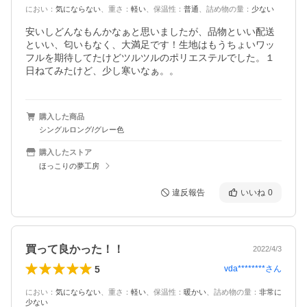
におい
：
気にならない
、
重さ
：
軽い
、
保温性
：
普通
、
詰め物の量
：
少ない
安いしどんなもんかなぁと思いましたが、品物といい配送
といい、匂いもなく、大満足です！生地はもうちょいワッ
フルを期待してたけどツルツルのポリエステルでした。１
日ねてみたけど、少し寒いなぁ。。
購入した商品
シングルロング/グレー色
購入したストア
ほっこりの夢工房
違反報告
いいね
0
買って良かった！！
2022/4/3
5
vda********
さん
におい
：
気にならない
、
重さ
：
軽い
、
保温性
：
暖かい
、
詰め物の量
：
非常に
少ない