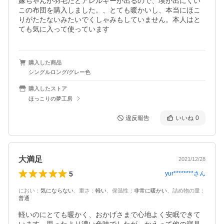
嫁ちゃんが羽毛だとアレルギーが出るので、埃が出にくい
この布団を購入しました。、とても暖かいし、本当にほこ
りがたたないみたいでくしゃみもしていません。本人はと
ても気に入って使っています
購入した商品
シングルロング/グレー色
購入したストア
ほっこりの夢工房
違反報告
いいね
0
大満足
2021/12/28
5
yur********
さん
におい
：
気にならない
、
重さ
：
軽い
、
保温性
：
非常に暖かい
、
詰め物の量
：
普通
軽いのにとても暖かく、おかげさまで心地よく安眠できて