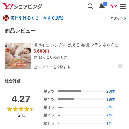
i
毎日引けるくじ 今すぐ挑戦
ログイン
商品レビュー
掛け布団 シングル 洗える 布団 フランネル布団 羽毛布団のように暖かい 掛ふとん 安い 掛け布団 暖かい 掛け布団 冬 おすすめ 冬布団 NENEKO
5,680
円
ほっこりの夢工房
レビューを投稿する
総合評価
星
5
つ
28
件
4.27
星
4
つ
19
件
星
3
つ
6
件
星
2
つ
2
件
56
件
星
1
つ
1
件