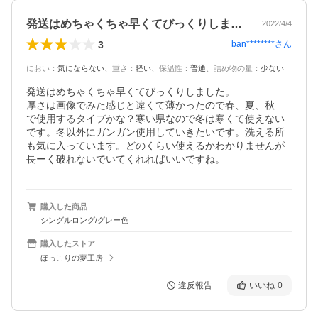
発送はめちゃくちゃ早くてびっくりしまし…
2022/4/4
3
ban********
さん
におい
：
気にならない
、
重さ
：
軽い
、
保温性
：
普通
、
詰め物の量
：
少ない
発送はめちゃくちゃ早くてびっくりしました。

厚さは画像でみた感じと違くて薄かったので春、夏、秋

で使用するタイプかな？寒い県なので冬は寒くて使えない
です。冬以外にガンガン使用していきたいです。洗える所
も気に入っています。どのくらい使えるかわかりませんが
長ーく破れないでいてくれればいいですね。
購入した商品
シングルロング/グレー色
購入したストア
ほっこりの夢工房
違反報告
いいね
0