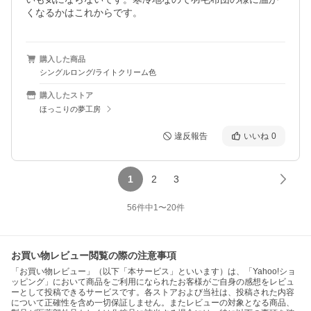
くなるかはこれからです。
購入した商品
シングルロング/ライトクリーム色
購入したストア
ほっこりの夢工房
違反報告
いいね
0
1
2
3
56
件中
1
〜
20
件
お買い物レビュー閲覧の際の注意事項
「お買い物レビュー」（以下「本サービス」といいます）は、「Yahoo!ショ
ッピング」において商品をご利用になられたお客様がご自身の感想をレビュ
ーとして投稿できるサービスです。各ストアおよび当社は、投稿された内容
について正確性を含め一切保証しません。またレビューの対象となる商品、