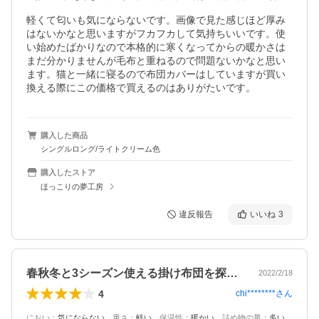
軽くて匂いも気にならないです。画像で見た感じほど厚み
はないかなと思いますがフカフカして気持ちいいです。使
い始めたばかりなので本格的に寒くなってからの暖かさは
まだ分かりませんが毛布と重ねるので問題ないかなと思い
ます。猫と一緒に寝るので布団カバーはしていますが買い
換える際にこの価格で買えるのはありがたいです。
購入した商品
シングルロング/ライトクリーム色
購入したストア
ほっこりの夢工房
違反報告
いいね
3
春秋冬と3シーズン使える掛け布団を探し…
2022/2/18
4
chi********
さん
におい
：
気にならない
、
重さ
：
軽い
、
保温性
：
暖かい
、
詰め物の量
：
多い