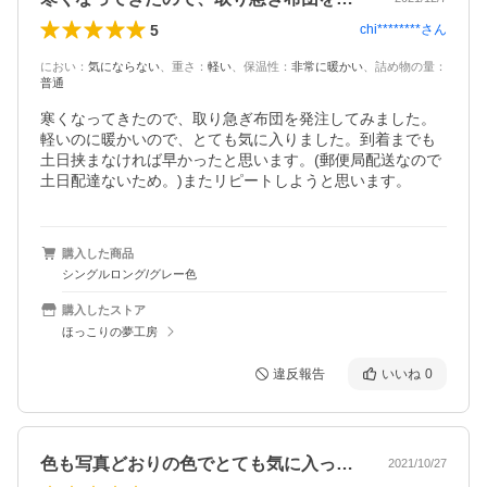
5
chi********
さん
におい
：
気にならない
、
重さ
：
軽い
、
保温性
：
非常に暖かい
、
詰め物の量
：
普通
寒くなってきたので、取り急ぎ布団を発注してみました。
軽いのに暖かいので、とても気に入りました。到着までも
土日挟まなければ早かったと思います。(郵便局配送なので
土日配達ないため。)またリピートしようと思います。
購入した商品
シングルロング/グレー色
購入したストア
ほっこりの夢工房
違反報告
いいね
0
色も写真どおりの色でとても気に入ってま…
2021/10/27