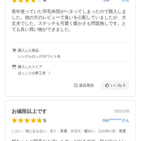
4
ora********
さん
長年使っていた羽毛布団がヘタってしまったので購入しま
した。他の方のレビューで臭いを心配していましたが、大
丈夫でした。ステッチも可愛く暖かさも問題無しです。と
ても良い買い物ができました。
購入した商品
シングルロング/ホワイト色
購入したストア
ほっこりの夢工房
違反報告
いいね
0
お値段以上です
2022/1/30
5
nao********
さん
におい
：
気にならない
、
重さ
：
普通
、
保温性
：
暖かい
、
詰め物の量
：
普通