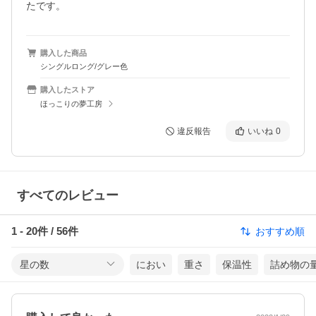
たです。
購入した商品
シングルロング/グレー色
購入したストア
ほっこりの夢工房
違反報告
いいね
0
すべてのレビュー
1
-
20
件 /
56
件
おすすめ順
星の数
におい
重さ
保温性
詰め物の