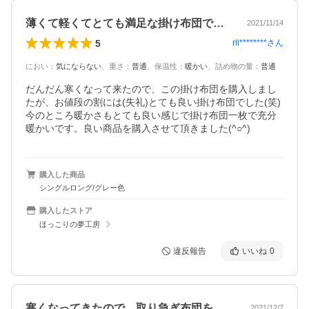
薄くて軽くてとても満足な掛け布団です。
2021/11/14
5
rll********
さん
におい
：
気にならない
、
重さ
：
普通
、
保温性
：
暖かい
、
詰め物の量
：
普通
だんだん寒くなって来たので、この掛け布団を購入しまし
たが、お値段の割には(失礼)とても良い掛け布団でした(笑)
今のところ暖かさもとても良い感じで掛け布団一枚で充分
暖かいです。良い商品を購入させて頂きました(^○^)
購入した商品
シングルロング/グレー色
購入したストア
ほっこりの夢工房
違反報告
いいね
0
寒くなってきたので、取り急ぎ布団を発注…
2021/12/7