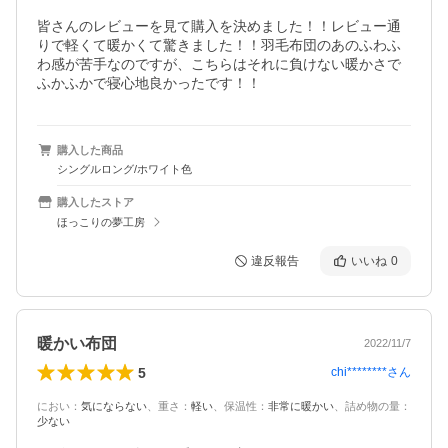
皆さんのレビューを見て購入を決めました！！レビュー通
りで軽くて暖かくて驚きました！！羽毛布団のあのふわふ
わ感が苦手なのですが、こちらはそれに負けない暖かさで
ふかふかで寝心地良かったです！！
購入した商品
シングルロング/ホワイト色
購入したストア
ほっこりの夢工房
違反報告
いいね
0
暖かい布団
2022/11/7
5
chi********
さん
におい
：
気にならない
、
重さ
：
軽い
、
保温性
：
非常に暖かい
、
詰め物の量
：
少ない