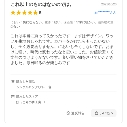
これ以上のものはないのでは。
2021/10/26
5
ari********
さん
におい
：
気にならない
、
重さ
：
軽い
、
保温性
：
非常に暖かい
、
詰め物の量
：
少ない
これは本当に買って良かったです！まずはデザイン。ワッ
フル生地おしゃれです。カバーをかけたらもったいない
し、全く必要ありません。においも全くしないです。おま
けに軽い。時代は変わったなと思いました。お値段安くて
文句のつけようがないです。良い買い物をさせていただき
ました。毎日眠るのが楽しみです！！
購入した商品
シングルロング/グレー色
購入したストア
ほっこりの夢工房
違反報告
いいね
5