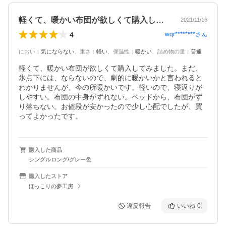
軽くて、暖かい布団が欲しくて購入してみ…
2021/11/16
4
wqr********
さん
におい
：
気にならない
、
重さ
：
軽い
、
保温性
：
暖かい
、
詰め物の量
：
普通
軽くて、暖かい布団が欲しくて購入してみました。まだ、
氷点下には、ならないので、劇的に暖かいかと言われると
わかりませんが、今の所暖かいです。軽いので、寝返りが
しやすい。布団の中身がずれない。ベッドから、布団がず
り落ちない。お値段が安かったので少し心配でしたが、買
ってよかったです。
購入した商品
シングルロング/グレー色
購入したストア
ほっこりの夢工房
違反報告
いいね
0