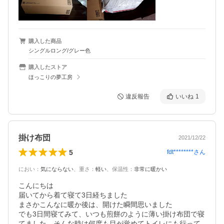
購入した商品
シングルロング/グレー色
購入したストア
ほっこりの夢工房
違反報告
いいね
1
掛け布団
2021/12/22
5
fdt********
さん
におい
：
気にならない
、
重さ
：
軽い
、
保温性
：
非常に暖かい
こんにちは

届いてから着て寝て3日経ちました

まさかこんなに暖か後は、開けた瞬間思いました

でも3日間寝てみて、いつも煎餅のように薄い掛け布団で寝
てました、そんな時は何度も目が覚めてトイレにも行って