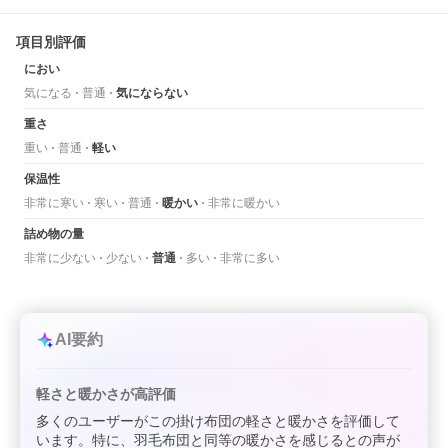
項目別評価
におい
気になる
普通
気にならない
重さ
重い
普通
軽い
保温性
非常に寒い
寒い
普通
暖かい
非常に暖かい
詰め物の量
非常に少ない
少ない
普通
多い
非常に多い
AI要約
軽さと暖かさが高評価
多くのユーザーがこの掛け布団の軽さと暖かさを評価して
います。特に、羽毛布団と同等の暖かさを感じるとの声が