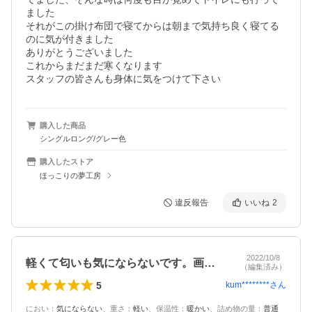
ました

それがこの掛け布団で寝てからは朝まで気持ち良く寝てる
のに気が付きました

ありがとうございました

これからまだまだ寒くなります

スタッフの皆さんも身体に気をつけて下さい
購入した商品
シングルロング/グレー色
購入したストア
ほっこりの夢工房
違反報告
いいね
2
2022/10/8
軽くて匂いも気にならないです。画像で見…
（編集済み）
5
kum********
さん
におい
：
気にならない
、
重さ
：
軽い
、
保温性
：
暖かい
、
詰め物の量
：
普通