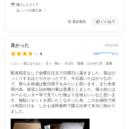
購入したストア
ほっこりの夢工房
違反報告
いいね
5
良かった
2022/1/30
4
mim********
さん
におい
：
気にならない
、
重さ
：
軽い
、
保温性
：
普通
、
詰め物の量
：
普通
配達指定なしで金曜日注文で日曜日に届きました。箱はび
っくりするほど小さかったです。今日届いたばかりなの
で、膨らみ加減は数日様子をみたいと思います。まだ未使
用の為、保湿と詰め物の量は普通としました。個人的には
ホームセンター等で見ていた物より生地もいいなと思いま
す。無駄にセットを買いたくなかった為、このお値段で掛
け布団だけを、しかも送料無料で購入出来て本当に助かり
ました。