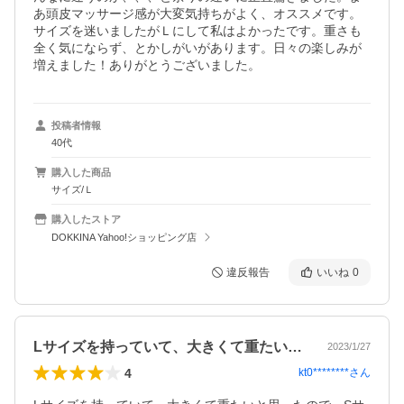
あ頭皮マッサージ感が大変気持ちがよく、オススメです。
サイズを迷いましたがＬにして私はよかったです。重さも
全く気にならず、とかしがいがあります。日々の楽しみが
増えました！ありがとうございました。
投稿者情報
40代
購入した商品
サイズ/Ｌ
購入したストア
DOKKINA Yahoo!ショッピング店
違反報告
いいね
0
Lサイズを持っていて、大きくて重たいと…
2023/1/27
4
kt0********
さん