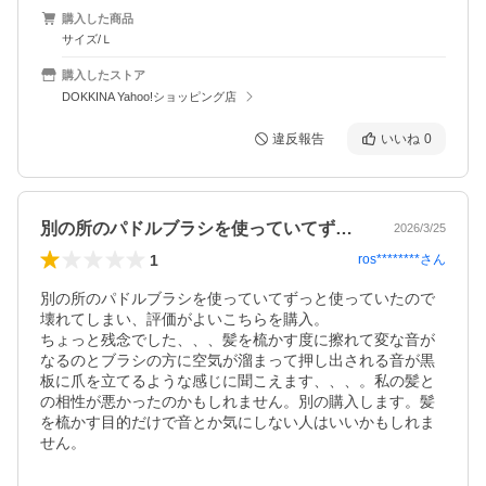
購入した商品
サイズ/Ｌ
購入したストア
DOKKINA Yahoo!ショッピング店
違反報告
いいね
0
別の所のパドルブラシを使っていてずっと…
2026/3/25
1
ros********
さん
別の所のパドルブラシを使っていてずっと使っていたので
壊れてしまい、評価がよいこちらを購入。

ちょっと残念でした、、、髪を梳かす度に擦れて変な音が
なるのとブラシの方に空気が溜まって押し出される音が黒
板に爪を立てるような感じに聞こえます、、、。私の髪と
の相性が悪かったのかもしれません。別の購入します。髪
を梳かす目的だけで音とか気にしない人はいいかもしれま
せん。