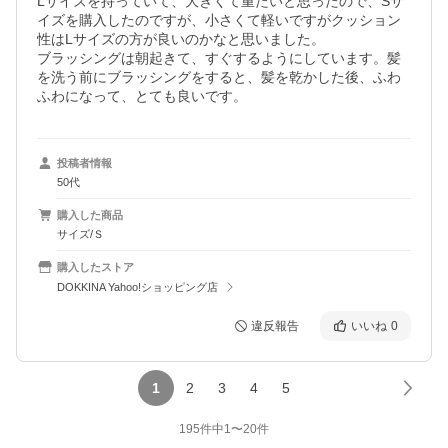
Lサイズを持っていて、大きくて重たいと思ったので、Sサ
イズを購入したのですが、小さくて軽いですがクッション
性はLサイズの方が良いのかなと思いました。

ブラッシングは朝起きて、すぐするようにしています。髪
を洗う前にブラッシングをすると、髪を乾かした後、ふわ
ふわになって、とても良いです。
投稿者情報
50代
購入した商品
サイズ/Ｓ
購入したストア
DOKKINA Yahoo!ショッピング店
違反報告
いいね
0
1
2
3
4
5
195
件中
1
〜
20
件