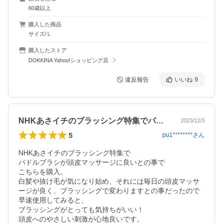
60歳以上
購入した商品
サイズ/Ｌ
購入したストア
DOKKINA Yahoo!ショッピング店
違反報告
いいね
9
NHKあさイチのブラッシング特集でパド…
2023/12/3
5
pu1********
さん
NHKあさイチのブラッシング特集で

パドルブラシが頭皮マッサージに良いとの事で

こちらを購入。

白髪や抜け毛が気になり始め、それには毎日の頭皮マッサ
ージが良く、ブラッシングで変わりますとの事だったので
早速使用してみると、

ブラッシングがとっても気持ちがいい！

頭皮へのやさしい刺激が心地良いです。
