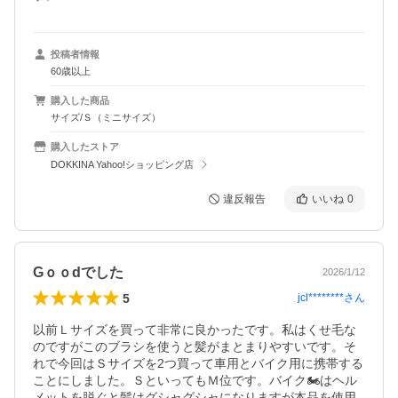
投稿者情報
60歳以上
購入した商品
サイズ/Ｓ（ミニサイズ）
購入したストア
DOKKINA Yahoo!ショッピング店
違反報告
いいね
0
Gｏｏdでした
2026/1/12
5
jcl********
さん
以前Ｌサイズを買って非常に良かったです。私はくせ毛な
のですがこのブラシを使うと髪がまとまりやすいです。そ
れで今回はＳサイズを2つ買って車用とバイク用に携帯する
ことにしました。ＳといってもＭ位です。バイク🏍️はヘル
メットを脱ぐと髪はグシャグシャになりますが本品を使用