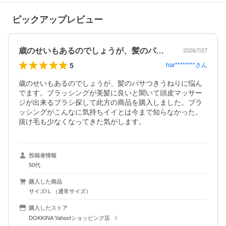
ピックアップレビュー
歳のせいもあるのでしょうが、髪のパサつ…
2026/7/27
5
har********
さん
歳のせいもあるのでしょうが、髪のパサつきうねりに悩ん
でます。ブラッシングが美髪に良いと聞いて頭皮マッサー
ジが出来るブラシ探して此方の商品を購入しました。ブラ
ッシングがこんなに気持ちイイとは今まで知らなかった。
抜け毛も少なくなってきた気がします。
投稿者情報
50代
購入した商品
サイズ/Ｌ（通常サイズ）
購入したストア
DOKKINA Yahoo!ショッピング店