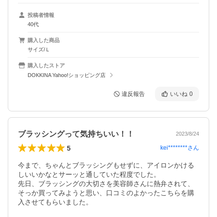
投稿者情報
40代
購入した商品
サイズ/Ｌ
購入したストア
DOKKINA Yahoo!ショッピング店
違反報告
いいね
0
ブラッシングって気持ちいい！！
2023/8/24
5
kei********
さん
今まで、ちゃんとブラッシングもせずに、アイロンかける
しいいかなとサーッと通していた程度でした。

先日、ブラッシングの大切さを美容師さんに熱弁されて、
そっか買ってみようと思い、口コミのよかったこちらを購
入させてもらいました。
