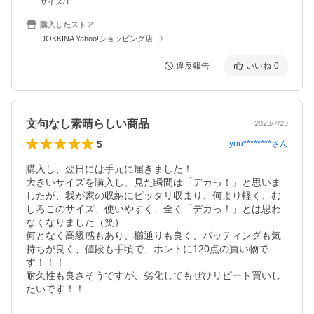
サイズ/Ｌ
購入したストア
DOKKINA Yahoo!ショッピング店
違反報告
いいね
0
文句なし素晴らしい商品
2023/7/23
5
you********
さん
購入し、翌日には手元に届きました！

大きいサイズを購入し、見た瞬間は「デカっ！」と思いま
したが、我が家の収納にピッタリ収まり、何より軽く、む
しろこのサイズ、使いやすく、全く「デカっ！」とは思わ
なくなりました（笑）

何となく高級感もあり、櫛通りも良く、パッティングも気
持ちが良く、値段も手頃で、ホントに120点の買い物で
す！！！

耐久性も良さそうですが、劣化してもぜひリピート買いし
たいです！！