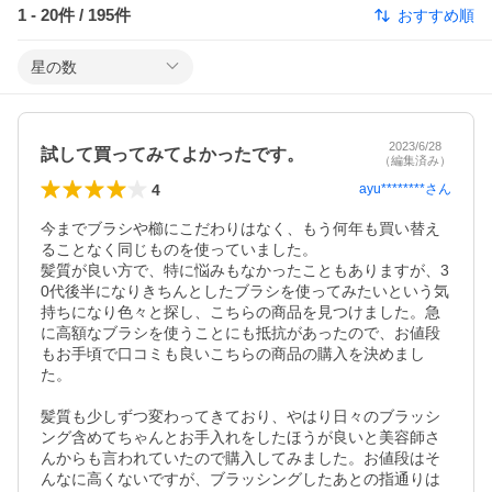
1
-
20
件 /
195
件
おすすめ順
星の数
2023/6/28
試して買ってみてよかったです。
（編集済み）
4
ayu********
さん
今までブラシや櫛にこだわりはなく、もう何年も買い替え
ることなく同じものを使っていました。

髪質が良い方で、特に悩みもなかったこともありますが、3
0代後半になりきちんとしたブラシを使ってみたいという気
持ちになり色々と探し、こちらの商品を見つけました。急
に高額なブラシを使うことにも抵抗があったので、お値段
もお手頃で口コミも良いこちらの商品の購入を決めまし
た。

髪質も少しずつ変わってきており、やはり日々のブラッシ
ング含めてちゃんとお手入れをしたほうが良いと美容師さ
んからも言われていたので購入してみました。お値段はそ
んなに高くないですが、ブラッシングしたあとの指通りは