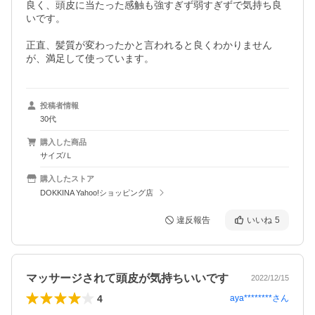
良く、頭皮に当たった感触も強すぎず弱すぎずで気持ち良
いです。

正直、髪質が変わったかと言われると良くわかりません
が、満足して使っています。
投稿者情報
30代
購入した商品
サイズ/Ｌ
購入したストア
DOKKINA Yahoo!ショッピング店
違反報告
いいね
5
マッサージされて頭皮が気持ちいいです
2022/12/15
4
aya********
さん