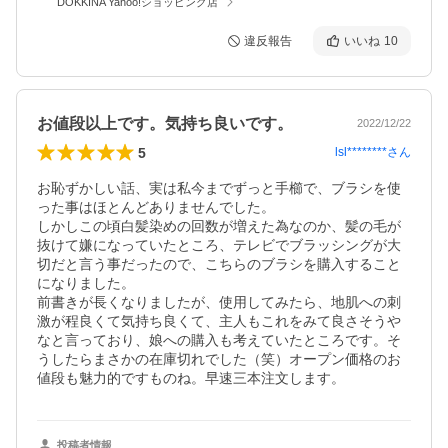
DOKKINA Yahoo!ショッピング店
違反報告
いいね
10
お値段以上です。気持ち良いです。
2022/12/22
5
lsl********
さん
お恥ずかしい話、実は私今までずっと手櫛で、ブラシを使
った事はほとんどありませんでした。

しかしこの頃白髪染めの回数が増えた為なのか、髪の毛が
抜けて嫌になっていたところ、テレビでブラッシングが大
切だと言う事だったので、こちらのブラシを購入すること
になりました。

前書きが長くなりましたが、使用してみたら、地肌への刺
激が程良くて気持ち良くて、主人もこれをみて良さそうや
なと言っており、娘への購入も考えていたところです。そ
うしたらまさかの在庫切れでした（笑）オープン価格のお
値段も魅力的ですものね。早速三本注文します。
投稿者情報