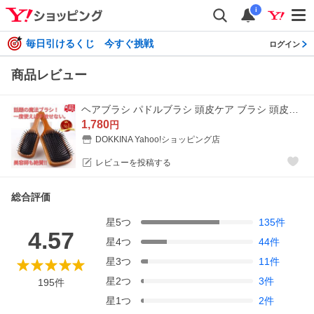
i
毎日引けるくじ 今すぐ挑戦
ログイン
商品レビュー
ヘアブラシ パドルブラシ 頭皮ケア ブラシ 頭皮マッサージ ヘッドマッサージ クッションブラシ くし 櫛 美髪 プレゼント 女性
1,780
円
DOKKINA Yahoo!ショッピング店
レビューを投稿する
総合評価
星
5
つ
135
件
4.57
星
4
つ
44
件
星
3
つ
11
件
星
2
つ
3
件
195
件
星
1
つ
2
件