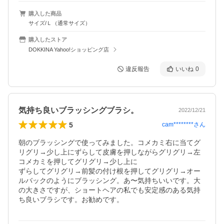
購入した商品
サイズ/Ｌ（通常サイズ）
購入したストア
DOKKINA Yahoo!ショッピング店
違反報告
いいね
0
気持ち良いブラッシングブラシ。
2022/12/21
5
cam********
さん
朝のブラッシングで使ってみました。コメカミ右に当てグ
リグリ→少し上にずらして皮膚を押しながらグリグリ→左
コメカミを押してグリグリ→少し上に

ずらしてグリグリ→前髪の付け根を押してグリグリ→オー
ルバックのようにブラッシング。あ〜気持ちいいです。大
の大きさですが、ショートヘアの私でも安定感のある気持
ち良いブラシです。お勧めです。