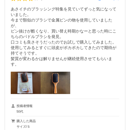
あさイチのブラッシング特集を見ていてずっと気になって
いました。

今まで類似のブラシで金属ピンの物を使用していました
が、

ピン抜けが酷くなり、買い替え時期かなーと思った時にこ
ちらのパドルブラシを発見。

口コミも良さそうだったのでお試しで購入してみました。

使用してみるとすぐに頭皮がポカポカしてきたので期待が
持てそうです。

髪質が変わるかは解りませんが継続使用させてもらいま
す。
投稿者情報
50代
購入した商品
サイズ/Ｓ