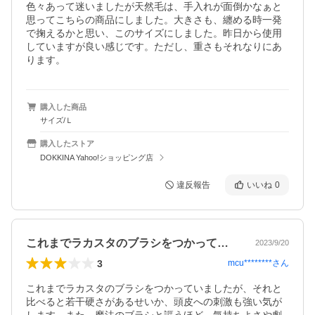
色々あって迷いましたが天然毛は、手入れが面倒かなぁと
思ってこちらの商品にしました。大きさも、纏める時一発
で掬えるかと思い、このサイズにしました。昨日から使用
していますが良い感じです。ただし、重さもそれなりにあ
ります。
購入した商品
サイズ/Ｌ
購入したストア
DOKKINA Yahoo!ショッピング店
違反報告
いいね
0
これまでラカスタのブラシをつかっていま…
2023/9/20
3
mcu********
さん
これまでラカスタのブラシをつかっていましたが、それと
比べると若干硬さがあるせいか、頭皮への刺激も強い気が