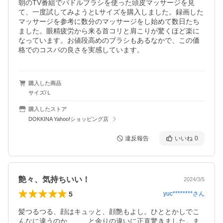
朝のTV番組でパドルブラシを使った頭皮マッサージを見
て、一度試してみようとLサイズを購入しました。録画した
マッサージを参考に数分のマッサージをし始めて数日たち
ました。眼精疲労から来る首コリと肩こりが驚くほど楽に
なっています。お値段高めのブラシもあるなかで、この価
格でのコスパの良さを実感しています。
購入した商品
サイズ/Ｌ
購入したストア
DOKKINA Yahoo!ショッピング店
違反報告
いいね
0
艶々、気持ちいい！
2024/3/5
5
yuc********
さん
髪つるつる、顔はキュッと、顔艶もよし。ひととかしでこ
んなに違うのか、、、と余りの違いに正直驚きました。ま