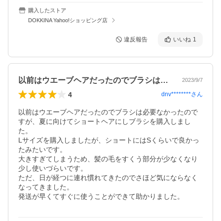
購入したストア
DOKKINA Yahoo!ショッピング店
違反報告
いいね
1
以前はウエーブヘアだったのでブラシは必…
2023/9/7
4
dnv********
さん
以前はウエーブヘアだったのでブラシは必要なかったので
すが、夏に向けてショートヘアにしブラシを購入しまし
た。

Lサイズを購入しましたが、ショートにはSくらいで良かっ
たみたいです。

大きすぎてしまうため、髪の毛をすくう部分が少なくなり
少し使いづらいです。

ただ、日が経つに連れ慣れてきたのでさほど気にならなく
なってきました。

発送が早くてすぐに使うことができて助かりました。