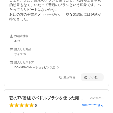
します。また、魔法のブラシと謳うほど、気持ちよさや劇
的効果もなく、いたって普通のブラシという印象です。へ
たってもリピートはないかな。

お店の方の手書きメッセージや、丁寧な袋詰めには好感が
持てました。
投稿者情報
30代
購入した商品
サイズ/Ｓ
購入したストア
DOKKINA Yahoo!ショッピング店
違反報告
いいね
0
朝のTV番組でパドルブラシを使った頭皮…
2022/12/21
5
sum********
さん