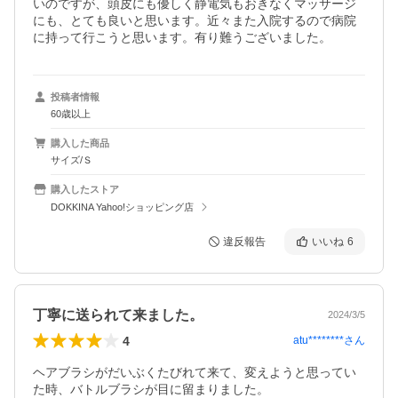
いのですが、頭皮にも優しく静電気もおきなくマッサージ
にも、とても良いと思います。近々また入院するので病院
に持って行こうと思います。有り難うございました。
投稿者情報
60歳以上
購入した商品
サイズ/Ｓ
購入したストア
DOKKINA Yahoo!ショッピング店
違反報告
いいね
6
丁寧に送られて来ました。
2024/3/5
4
atu********
さん
ヘアブラシがだいぶくたびれて来て、変えようと思ってい
た時、バトルブラシが目に留まりました。
