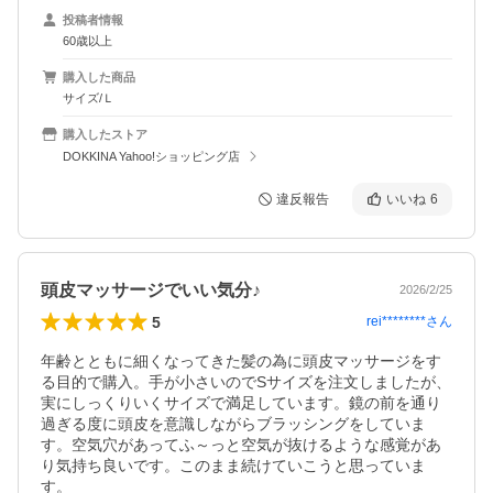
投稿者情報
60歳以上
購入した商品
サイズ/Ｌ
購入したストア
DOKKINA Yahoo!ショッピング店
違反報告
いいね
6
頭皮マッサージでいい気分♪
2026/2/25
5
rei********
さん
年齢とともに細くなってきた髪の為に頭皮マッサージをす
る目的で購入。手が小さいのでSサイズを注文しましたが、
実にしっくりいくサイズで満足しています。鏡の前を通り
過ぎる度に頭皮を意識しながらブラッシングをしていま
す。空気穴があってふ～っと空気が抜けるような感覚があ
り気持ち良いです。このまま続けていこうと思っていま
す。