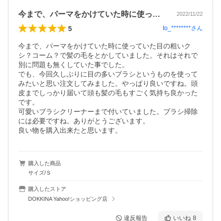
今まで、パーマをかけていた時に使ってい…
2022/11/22
5
to_********
さん
今まで、パーマをかけていた時に使っていた目の粗いク
シ？コーム？で髪の毛をとかしていました。それはそれで
別に問題も無くしていた事でした。

でも、今回久しぶりに目の多いブラシというものを使って
みたいと思い注文してみました。やっぱり良いですね。頭
皮までしっかり届いて頭も髪の毛もすごく気持ち良かった
です。

可愛いブラシクリーナーまで付いていました。ブラシ掃除
には必要ですね。ありがとうございます。

良い物を購入出来たと思います。
購入した商品
サイズ/Ｓ
購入したストア
DOKKINA Yahoo!ショッピング店
違反報告
いいね
8