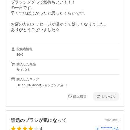
ブラッシングって気持ちいい！！！

の一言です。

早くすればよかったと思ったくらいです。

お店の方のメッセージが温かくて嬉しくなりました。

ありがとうございました☆
投稿者情報
50代
購入した商品
サイズ/Ｓ
購入したストア
DOKKINA Yahoo!ショッピング店
違反報告
いいね
0
話題のブラシが気になって
2023/8/16
4
hi_********
さん