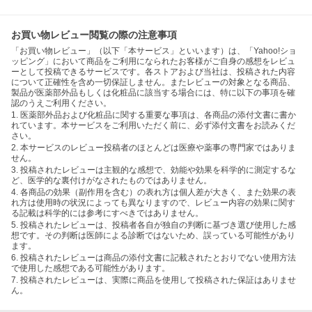
お買い物レビュー閲覧の際の注意事項
「お買い物レビュー」（以下「本サービス」といいます）は、「Yahoo!ショ
ッピング」において商品をご利用になられたお客様がご自身の感想をレビュ
ーとして投稿できるサービスです。各ストアおよび当社は、投稿された内容
について正確性を含め一切保証しません。またレビューの対象となる商品、
製品が医薬部外品もしくは化粧品に該当する場合には、特に以下の事項を確
認のうえご利用ください。
1. 医薬部外品および化粧品に関する重要な事項は、各商品の添付文書に書か
れています。本サービスをご利用いただく前に、必ず添付文書をお読みくだ
さい。
2. 本サービスのレビュー投稿者のほとんどは医療や薬事の専門家ではありま
せん。
3. 投稿されたレビューは主観的な感想で、効能や効果を科学的に測定するな
ど、医学的な裏付けがなされたものではありません。
4. 各商品の効果（副作用を含む）の表れ方は個人差が大きく、また効果の表
れ方は使用時の状況によっても異なりますので、レビュー内容の効果に関す
る記載は科学的には参考にすべきではありません。
5. 投稿されたレビューは、投稿者各自が独自の判断に基づき選び使用した感
想です。その判断は医師による診断ではないため、誤っている可能性があり
ます。
6. 投稿されたレビューは商品の添付文書に記載されたとおりでない使用方法
で使用した感想である可能性があります。
7. 投稿されたレビューは、実際に商品を使用して投稿された保証はありませ
ん。