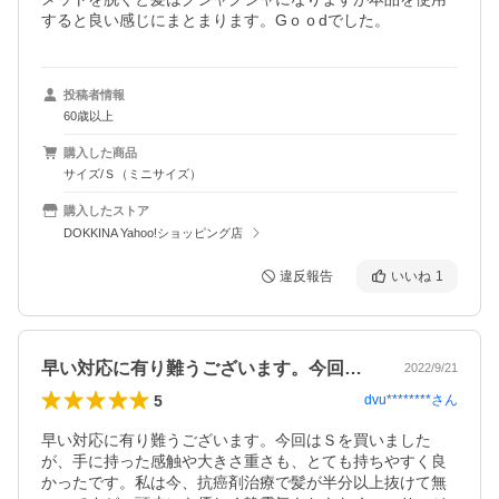
すると良い感じにまとまります。Gｏｏdでした。
投稿者情報
60歳以上
購入した商品
サイズ/Ｓ（ミニサイズ）
購入したストア
DOKKINA Yahoo!ショッピング店
違反報告
いいね
1
早い対応に有り難うございます。今回はＳ…
2022/9/21
5
dvu********
さん
早い対応に有り難うございます。今回はＳを買いました
が、手に持った感触や大きさ重さも、とても持ちやすく良
かったです。私は今、抗癌剤治療で髪が半分以上抜けて無