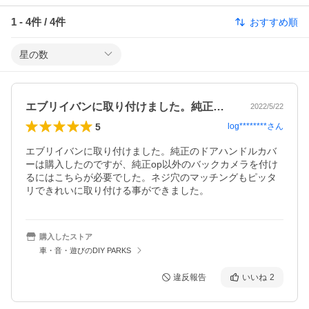
1
-
4
件 /
4
件
おすすめ順
星の数
エブリイバンに取り付けました。純正のド…
2022/5/22
5
log********
さん
エブリイバンに取り付けました。純正のドアハンドルカバ
ーは購入したのですが、純正op以外のバックカメラを付け
るにはこちらが必要でした。ネジ穴のマッチングもピッタ
リできれいに取り付ける事ができました。
購入したストア
車・音・遊びのDIY PARKS
違反報告
いいね
2