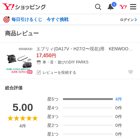
i
毎日引けるくじ 今すぐ挑戦
ログイン
商品レビュー
エブリィ(DA17V・H27/2〜現在)用 KENWOOD / CMOS-230 RCA接続リアビューカメラ+取付ブラケットセット
17,450
円
車・音・遊びのDIY PARKS
レビューを投稿する
総合評価
星
5
つ
4
件
5.00
星
4
つ
0
件
星
3
つ
0
件
星
2
つ
0
件
4
件
星
1
つ
0
件