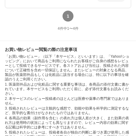
1
4
件中
1
〜
4
件
お買い物レビュー閲覧の際の注意事項
「お買い物レビュー」（以下「本サービス」といいます）は、「Yahoo!ショ
ッピング」において商品をご利用になられたお客様がご自身の感想をレビュ
ーとして投稿できるサービスです。各ストアおよび当社は、投稿された内容
について正確性を含め一切保証しません。またレビューの対象となる商品、
製品が医薬部外品もしくは化粧品に該当する場合には、特に以下の事項を確
認のうえご利用ください。
1. 医薬部外品および化粧品に関する重要な事項は、各商品の添付文書に書か
れています。本サービスをご利用いただく前に、必ず添付文書をお読みくだ
さい。
2. 本サービスのレビュー投稿者のほとんどは医療や薬事の専門家ではありま
せん。
3. 投稿されたレビューは主観的な感想で、効能や効果を科学的に測定するな
ど、医学的な裏付けがなされたものではありません。
4. 各商品の効果（副作用を含む）の表れ方は個人差が大きく、また効果の表
れ方は使用時の状況によっても異なりますので、レビュー内容の効果に関す
る記載は科学的には参考にすべきではありません。
5. 投稿されたレビューは、投稿者各自が独自の判断に基づき選び使用した感