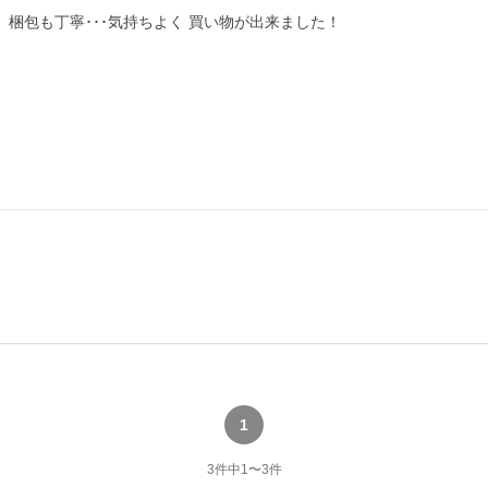
 梱包も丁寧･･･気持ちよく 買い物が出来ました！
1
3
件中
1
〜
3
件