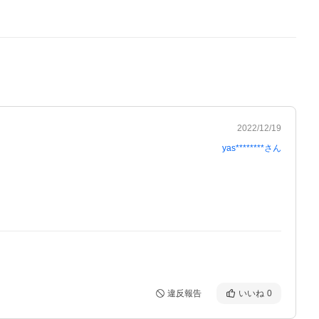
2022/12/19
yas********
さん
違反報告
いいね
0