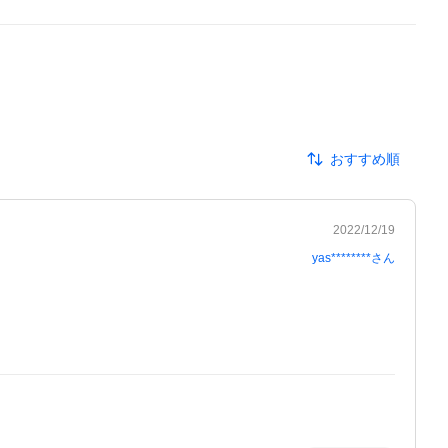
おすすめ順
2022/12/19
yas********
さん