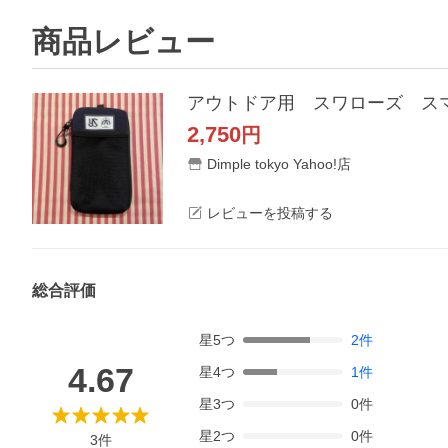
商品レビュー
アウトドア用 スワローズ スマ
2,750
円
Dimple tokyo Yahoo!店
レビューを投稿する
総合評価
星
5
つ
2
件
4.67
星
4
つ
1
件
星
3
つ
0
件
星
2
つ
0
件
3
件