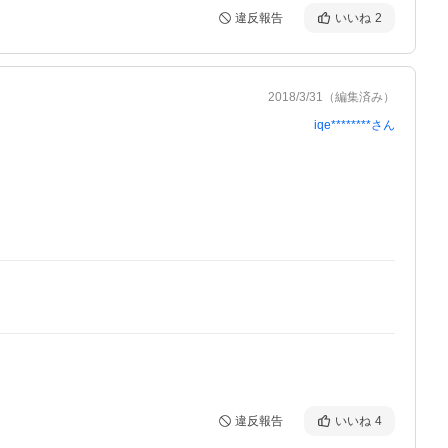
違反報告
いいね
2
2018/3/31
（編集済み）
iqe********
さん
違反報告
いいね
4