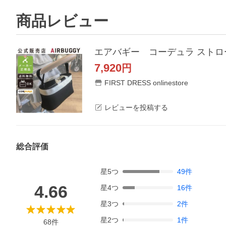
商品レビュー
7,920
円
FIRST DRESS onlinestore
レビューを投稿する
総合評価
星
5
つ
49
件
4.66
星
4
つ
16
件
星
3
つ
2
件
星
2
つ
1
件
68
件