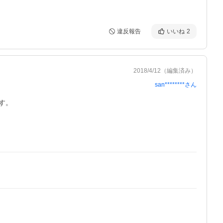
違反報告
いいね
2
2018/4/12
（編集済み）
san********
さん
。
