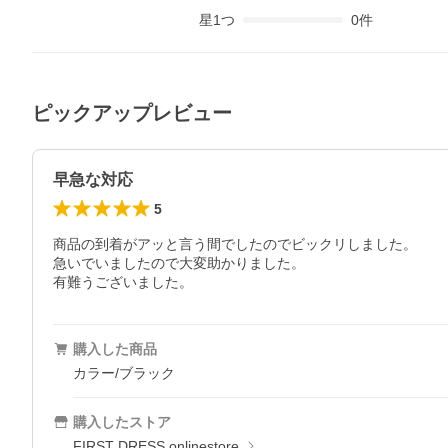
星
1
つ
0
件
ピックアップレビュー
早急な対応
5
商品の到着がアッと言う間でしたのでビックリしました。

急いでいましたので大変助かりました。

有難うございました。
購入した商品
カラー/ブラック
購入したストア
FIRST DRESS onlinestore