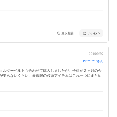
違反報告
いいね
5
2019/9/20
lsr********
さん
ョルダーベルトも合わせて購入しましたが、子供が２ヶ月の今
が要らないくらい、最低限の必須アイテムはこれ一つにまとめ