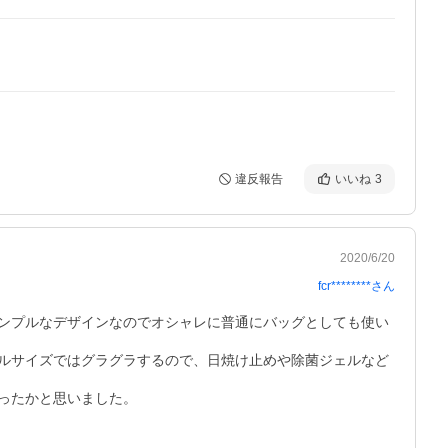
違反報告
いいね
3
2020/6/20
fcr********
さん
ンプルなデザインなのでオシャレに普通にバッグとしても使い
ルサイズではグラグラするので、日焼け止めや除菌ジェルなど
たかと思いました。
