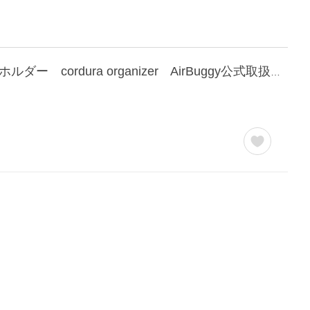
エアバギー コーデュラ ストローラーオーガナイザー ベビーカー バッグ ドリンクホルダー cordura organizer AirBuggy公式取扱販売店