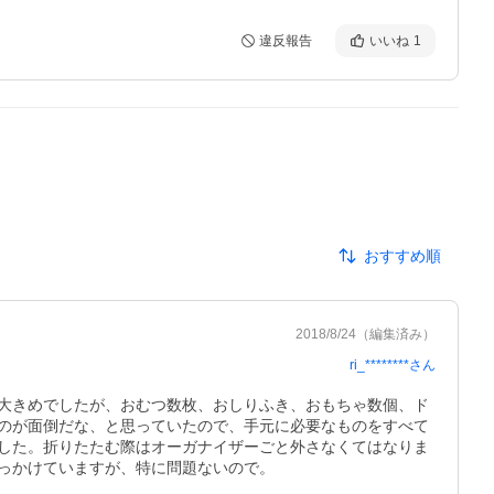
違反報告
いいね
1
おすすめ順
2018/8/24
（編集済み）
ri_********
さん
大きめでしたが、おむつ数枚、おしりふき、おもちゃ数個、ド
のが面倒だな、と思っていたので、手元に必要なものをすべて
した。折りたたむ際はオーガナイザーごと外さなくてはなりま
っかけていますが、特に問題ないので。