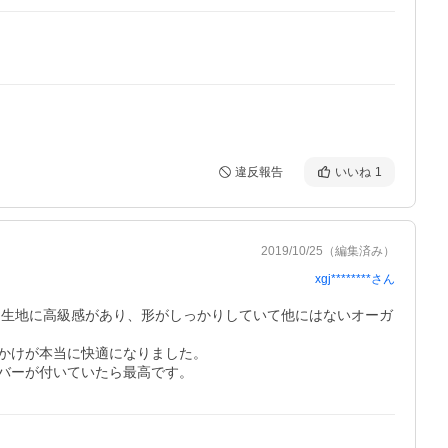
違反報告
いいね
1
2019/10/25
（編集済み）
xgj********
さん
。生地に高級感があり、形がしっかりしていて他にはないオーガ
けが本当に快適になりました。

バーが付いていたら最高です。