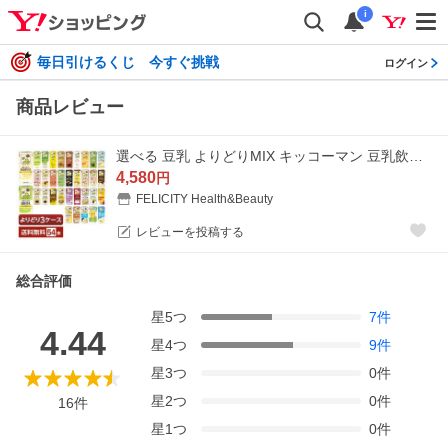
i
毎日引けるくじ 今すぐ挑戦
ログイン
商品レビュー
選べる 豆乳 よりどりMIX キッコーマン 豆乳飲料 200ml 紙パック 54本 （18本×3箱） よりどり3ケース 送料無料
4,580
円
FELICITY Health&Beauty
レビューを投稿する
総合評価
星
5
つ
7
件
4.44
星
4
つ
9
件
星
3
つ
0
件
星
2
つ
0
件
16
件
星
1
つ
0
件