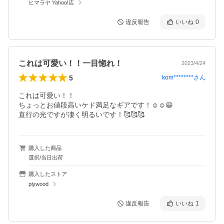
ヒマラヤ Yahoo!店
違反報告
いいね
0
これは可愛い！！一目惚れ！
2023/4/24
5
kom********
さん
これは可愛い！！

ちょっとお値段高いケド満足なギアです！☺️☺️😆

購入した商品
選択/当日出荷
購入したストア
plywood
違反報告
いいね
1