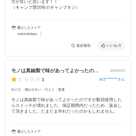
方が良いと思います！！

（キャンプ歴20年のキャンプオジ）
購入したストア
sotosotodays
違反報告
いいね
0
モノは真鍮製で味があってよかったのです…
2024/2/23
1
ac1********
さん
耐久性
：
壊れやすい
、
明るさ
：
普通
モノは真鍮製で味があってよかったのですが数回使用した
らスイッチが壊れました。保証期間内だったため、返金し
て頂きました。たまたま外れだったのかもしれません。
購入したストア