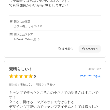
しか薄暗くならないのがさみしいです。

でも雰囲気がいいからOKとしますか！
購入した商品
カラー/無、サイズ/ＦＦ
購入したストア
L-Breath Yahoo!店
違反報告
いいね
4
素晴らしい！
2023/10/12
5
zoa********
さん
耐久性
：
壊れにくい
、
明るさ
：
明るい
キャンプで使ったところこの小ささでの明るさはすごいで
す！

立てる、掛ける、マグネットで付けられる…

デザインも可愛いのでキャンプアイテムとしては購入した