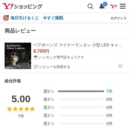
i
毎日引けるくじ 今すぐ挑戦
ログイン
商品レビュー
ベアボーンズ マイナーランタン 小型 LED キャンプ ランタン ライト ミニランタン おしゃれ ハンディランタン ハンドランタン 充電式 暖色 無段階 LIV-230
8,700
円
ハンモック専門店キュリアス
レビューを投稿する
総合評価
星
5
つ
7
件
5.00
星
4
つ
0
件
星
3
つ
0
件
星
2
つ
0
件
7
件
星
1
つ
0
件