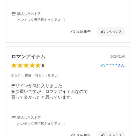
購入したストア
ハンモック専門店キュリアス
違反報告
いいね
0
ロマンアイテム
2024/11/6
5
klv********
さん
耐久性
：
普通
、
明るさ
：
明るい
デザインが気に入りました

多少重いですが、ロマンアイテムなので

買って良かったと思っています。
購入したストア
ハンモック専門店キュリアス
違反報告
いいね
0