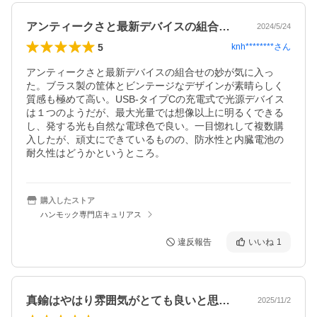
アンティークさと最新デバイスの組合せの妙
2024/5/24
5
knh********
さん
アンティークさと最新デバイスの組合せの妙が気に入っ
た。ブラス製の筐体とビンテージなデザインが素晴らしく
質感も極めて高い。USB-タイプCの充電式で光源デバイス
は１つのようだが、最大光量では想像以上に明るくできる
し、発する光も自然な電球色で良い。一目惚れして複数購
入したが、頑丈にできているものの、防水性と内臓電池の
耐久性はどうかというところ。
購入したストア
ハンモック専門店キュリアス
違反報告
いいね
1
真鍮はやはり雰囲気がとても良いと思いま…
2025/11/2