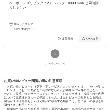
ベアボーンズリビング パワーバンク 10000 mAh と同時購
入しました。
購入したストア
sotosotodays
違反報告
いいね
0
1
14
件中
1
〜
14
件
お買い物レビュー閲覧の際の注意事項
「お買い物レビュー」（以下「本サービス」といいます）は、「Yahoo!ショ
ッピング」において商品をご利用になられたお客様がご自身の感想をレビュ
ーとして投稿できるサービスです。各ストアおよび当社は、投稿された内容
について正確性を含め一切保証しません。またレビューの対象となる商品、
製品が医薬部外品もしくは化粧品に該当する場合には、特に以下の事項を確
認のうえご利用ください。
1. 医薬部外品および化粧品に関する重要な事項は、各商品の添付文書に書か