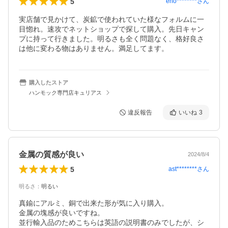
5
eno********
さん
実店舗で見かけて、炭鉱で使われていた様なフォルムに一
目惚れ。速攻でネットショップで探して購入。先日キャン
プに持って行きました。明るさも全く問題なく、格好良さ
は他に変わる物はありません。満足してます。
購入したストア
ハンモック専門店キュリアス
違反報告
いいね
3
金属の質感が良い
2024/8/4
5
ast********
さん
明るさ
：
明るい
真鍮にアルミ、銅で出来た形が気に入り購入。

金属の塊感が良いですね。

並行輸入品のためこちらは英語の説明書のみでしたが、シ