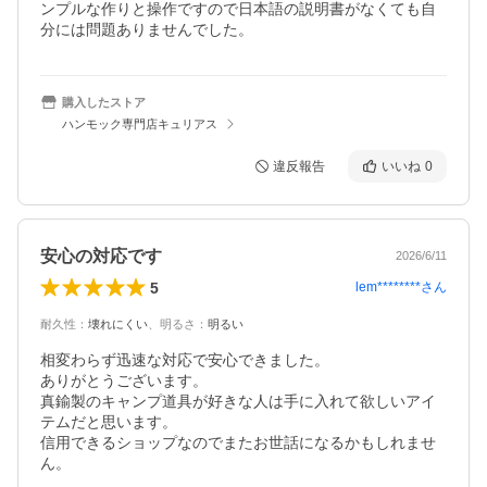
ンプルな作りと操作ですので日本語の説明書がなくても自
分には問題ありませんでした。
購入したストア
ハンモック専門店キュリアス
違反報告
いいね
0
安心の対応です
2026/6/11
5
lem********
さん
耐久性
：
壊れにくい
、
明るさ
：
明るい
相変わらず迅速な対応で安心できました。

ありがとうございます。

真鍮製のキャンプ道具が好きな人は手に入れて欲しいアイ
テムだと思います。

信用できるショップなのでまたお世話になるかもしれませ
ん。