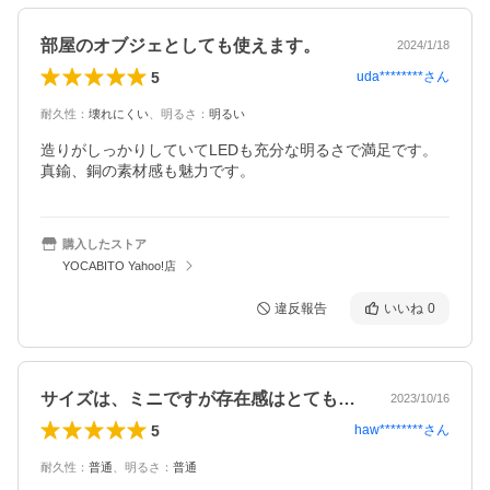
部屋のオブジェとしても使えます。
2024/1/18
5
uda********
さん
耐久性
：
壊れにくい
、
明るさ
：
明るい
造りがしっかりしていてLEDも充分な明るさで満足です。
真鍮、銅の素材感も魅力です。
購入したストア
YOCABITO Yahoo!店
違反報告
いいね
0
サイズは、ミニですが存在感はとても大きい
2023/10/16
5
haw********
さん
耐久性
：
普通
、
明るさ
：
普通