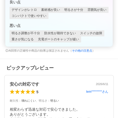
良い点
デザインがレトロ
素材感が良い
明るさが十分
雰囲気が良い
コンパクトで使いやすい
悪い点
明るさ調整が不十分
防水性が期待できない
スイッチの故障
重さが気になる
充電ポートのキャップが緩い
AI回答の正確性や商品の効果は保証されません（
その他の注意点
）
ピックアップレビュー
安心の対応です
2026/6/11
5
lem********
さん
耐久性
：
壊れにくい
、
明るさ
：
明るい
相変わらず迅速な対応で安心できました。

ありがとうございます。
