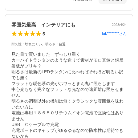
雰囲気最高 インテリアにも
2023/4/24
5
fuk********
さん
耐久性
：
壊れにくい
、
明るさ
：
普通
見た目で買いました　ずっしり重く

カーバイトランタンのような造りで素材がモロ真鍮と銅反
射板がブリキ？

明るさは最新のLEDランタンに比べればそれほど明るい訳
でも無く

フラットな暖色系の光がホワっとまん丸に照らします

中心光もなく完全なフラットな光なので遠距離は照らせま
せん

明るさの調整以外の機能は無くクラシックな雰囲気を味わ
いたい方に

電池は専用１８６５０リチウムイオン電池で互換性はあり
ません

USB　Ｃケーブルで充電　

充電ポートのキャップがゆるゆるなので防水性は期待でき
ないかも
