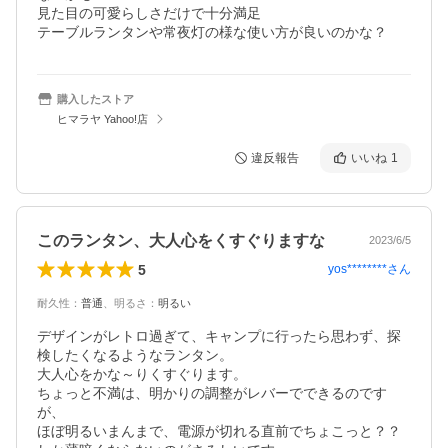
見た目の可愛らしさだけで十分満足

テーブルランタンや常夜灯の様な使い方が良いのかな？
購入したストア
ヒマラヤ Yahoo!店
違反報告
いいね
1
このランタン、大人心をくすぐりますな
2023/6/5
5
yos********
さん
耐久性
：
普通
、
明るさ
：
明るい
デザインがレトロ過ぎて、キャンプに行ったら思わず、探
検したくなるようなランタン。

大人心をかな～りくすぐります。

ちょっと不満は、明かりの調整がレバーでできるのです
が、

ほぼ明るいまんまで、電源が切れる直前でちょこっと？？