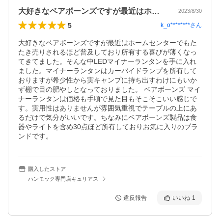
大好きなベアボーンズですが最近はホーム…
2023/8/30
5
k_o********
さん
大好きなベアボーンズですが最近はホームセンターでもた
たき売りされるほど普及しており所有する喜びが薄くなっ
てきてました。そんな中LEDマイナーランタンを手に入れ
ました。マイナーランタンはカーバイドランプを所有して
おりますが希少性から実キャンプに持ち出すわけにもいか
ず棚で目の肥やしとなっておりました。 ベアボーンズ マイ
ナーランタンは価格も手頃で見た目もそこそこいい感じで
す。実用性はありませんが雰囲気重視でテーブルの上にあ
るだけで気分がいいです。ちなみにベアボーンズ製品は食
器やライトを含め30点ほど所有しておりお気に入りのブラ
ンドです。
購入したストア
ハンモック専門店キュリアス
違反報告
いいね
1