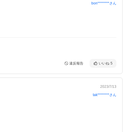
bon********
さん
違反報告
いいね
5
2023/7/13
tak********
さん