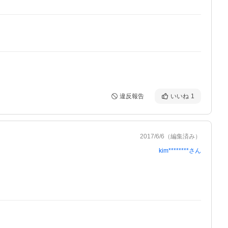
違反報告
いいね
1
2017/6/6
（編集済み）
kim********
さん