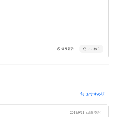
違反報告
いいね
1
おすすめ順
2018/9/21
（編集済み）