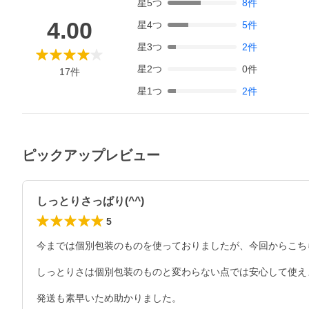
星
5
つ
8
件
4.00
星
4
つ
5
件
星
3
つ
2
件
星
2
つ
0
件
17
件
星
1
つ
2
件
ピックアップレビュー
しっとりさっぱり(^^)
5
今までは個別包装のものを使っておりましたが、今回からこち
しっとりさは個別包装のものと変わらない点では安心して使えま
発送も素早いため助かりました。