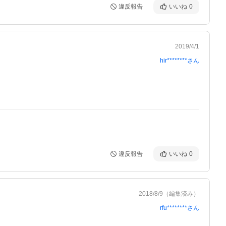
違反報告
いいね
0
2019/4/1
hir********
さん
違反報告
いいね
0
2018/8/9
（編集済み）
rfu********
さん