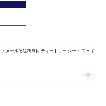
EVERYYOU TEATREE MOISTURE フェイシャルマスク 大容量 31枚入 日本製 ドウシシャ メール便送料無料 ティートリー シート フェイスパック 美容 エブリユー 31P