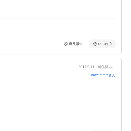
違反報告
いいね
0
2017/9/11
（編集済み）
kaz********
さん