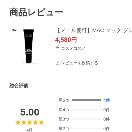
商品レビュー
【メール便可】MAC マック プレップ
4,580
円
コスメコスメ
レビューを投稿する
総合評価
星
5
つ
4
件
5.00
星
4
つ
0
件
星
3
つ
0
件
星
2
つ
0
件
4
件