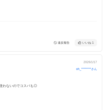
違反報告
いいね
1
2026/1/17
oh_********
さん
使わないのでコスパも◎