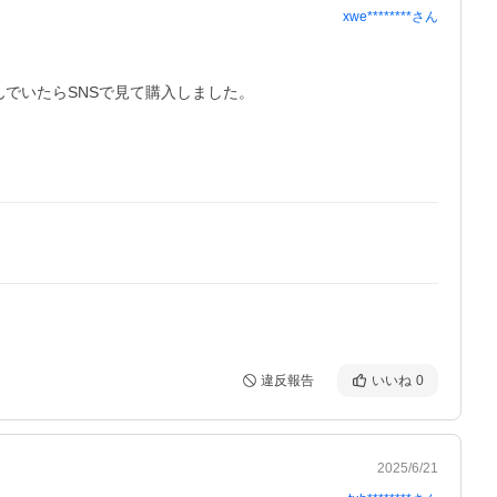
xwe********
さん
いたらSNSで見て購入しました。

違反報告
いいね
0
2025/6/21