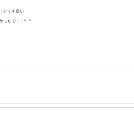
：
とても良い
たです！^_^
