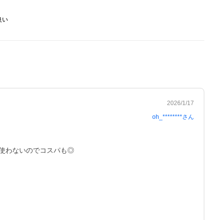
良い
2026/1/17
oh_********
さん
使わないのでコスパも◎