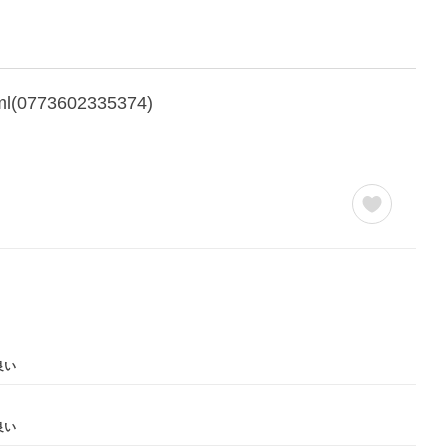
73602335374)
良い
良い