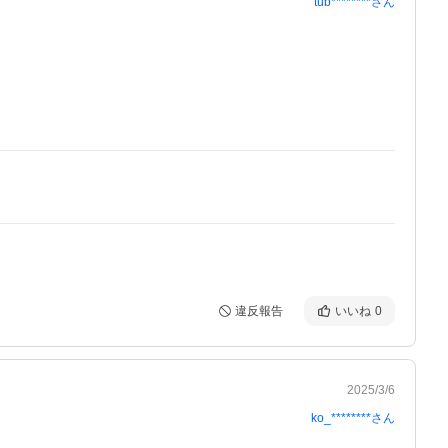
tub********
さん
違反報告
いいね
0
2025/3/6
ko_********
さん