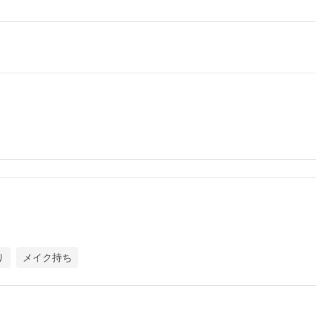
り
メイク持ち