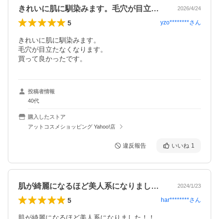
きれいに肌に馴染みます。毛穴が目立たな…
2026/4/24
5
yzo********
さん
きれいに肌に馴染みます。

毛穴が目立たなくなります。

投稿者情報
40代
購入したストア
アットコスメショッピング Yahoo!店
違反報告
いいね
1
肌が綺麗になるほど美人系になりました！…
2024/1/23
5
har********
さん