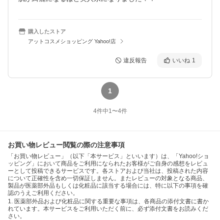
購入したストア
アットコスメショッピング Yahoo!店
違反報告
いいね
1
1
4
件中
1
〜
4
件
お買い物レビュー閲覧の際の注意事項
「お買い物レビュー」（以下「本サービス」といいます）は、「Yahoo!ショ
ッピング」において商品をご利用になられたお客様がご自身の感想をレビュ
ーとして投稿できるサービスです。各ストアおよび当社は、投稿された内容
について正確性を含め一切保証しません。またレビューの対象となる商品、
製品が医薬部外品もしくは化粧品に該当する場合には、特に以下の事項を確
認のうえご利用ください。
1. 医薬部外品および化粧品に関する重要な事項は、各商品の添付文書に書か
れています。本サービスをご利用いただく前に、必ず添付文書をお読みくだ
さい。