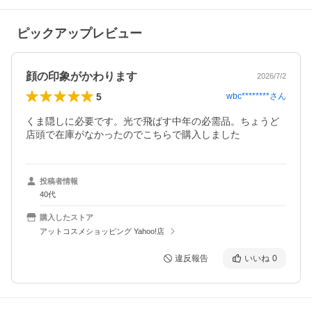
ピックアップレビュー
顔の印象がかわります
2026/7/2
5
wbc********
さん
くま隠しに必要です。光で飛ばす中年の必需品。ちょうど
店頭で在庫がなかったのでこちらで購入しました
投稿者情報
40代
購入したストア
アットコスメショッピング Yahoo!店
違反報告
いいね
0