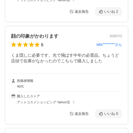
違反報告
いいね
2
顔の印象がかわります
2026/7/2
5
wbc********
さん
くま隠しに必要です。光で飛ばす中年の必需品。ちょうど
店頭で在庫がなかったのでこちらで購入しました
投稿者情報
40代
購入したストア
アットコスメショッピング Yahoo!店
違反報告
いいね
0