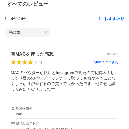
すべてのレビュー
1
-
4
件 /
4
件
おすすめ順
星の数
初MACを使った感想
2026/2/2
4
ytm********
さん
MACのパウダーが良いとInstagramで見たので初購入！し
っかり硬めのパウダーでブラシで取っても粉が舞うことな
くしっかり密着するので買って良かったです。他の色も試
してみたくなりました^^
投稿者情報
50代
購入したストア
アットコスメショッピング Yahoo!店