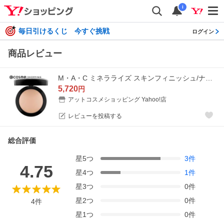
i
毎日引けるくじ 今すぐ挑戦
ログイン
商品レビュー
M・A・C ミネラライズ スキンフィニッシュ/ナチュラル(ミディアム プラス) 10g
5,720
円
アットコスメショッピング Yahoo!店
レビューを投稿する
総合評価
星
5
つ
3
件
4.75
星
4
つ
1
件
星
3
つ
0
件
星
2
つ
0
件
4
件
星
1
つ
0
件