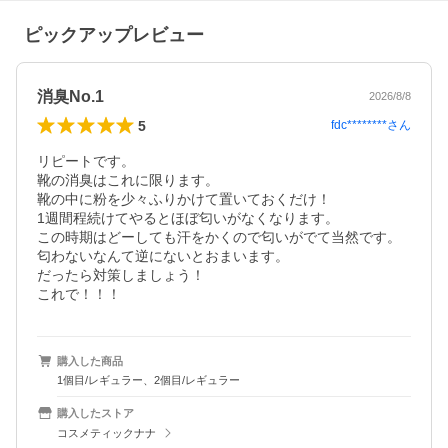
ピックアップレビュー
消臭No.1
2026/8/8
5
fdc********
さん
リピートです。

靴の消臭はこれに限ります。

靴の中に粉を少々ふりかけて置いておくだけ！

1週間程続けてやるとほぼ匂いがなくなります。

この時期はどーしても汗をかくので匂いがでて当然です。

匂わないなんて逆にないとおまいます。

だったら対策しましょう！

これで！！！
購入した商品
1個目/レギュラー、2個目/レギュラー
購入したストア
コスメティックナナ