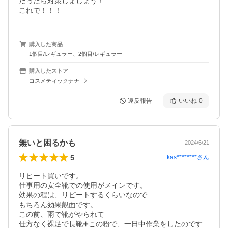
だったら対策しましょう！

これで！！！
購入した商品
1個目/レギュラー、2個目/レギュラー
購入したストア
コスメティックナナ
違反報告
いいね
0
無いと困るかも
2024/6/21
5
kas********
さん
リピート買いです。

仕事用の安全靴での使用がメインです。

効果の程は、リピートするくらいなので

もちろん効果覿面です。

この前、雨で靴がやられて

仕方なく裸足で長靴➕この粉で、一日中作業をしたのです