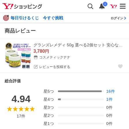
i
毎日引けるくじ 今すぐ挑戦
ログイン
商品レビュー
グランズレメディ 50g 選べる2個セット 安心なQRコード付き 足用消臭剤 送料無料
3,780
円
コスメティックナナ
レビューを投稿する
総合評価
星
5
つ
16
件
4.94
星
4
つ
1
件
星
3
つ
0
件
星
2
つ
0
件
17
件
星
1
つ
0
件