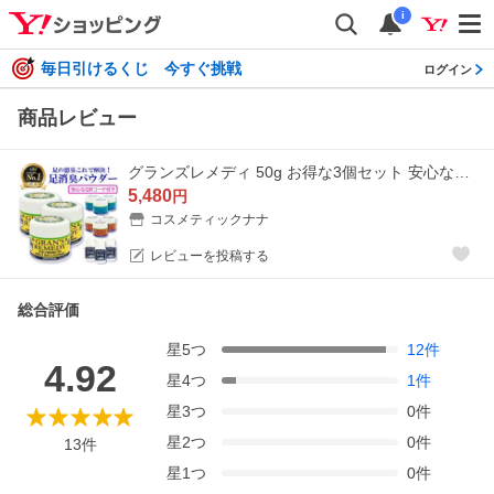
i
毎日引けるくじ 今すぐ挑戦
ログイン
商品レビュー
グランズレメディ 50g お得な3個セット 安心なQRコード付き 足用消臭剤 送料無料
5,480
円
コスメティックナナ
レビューを投稿する
総合評価
星
5
つ
12
件
4.92
星
4
つ
1
件
星
3
つ
0
件
星
2
つ
0
件
13
件
星
1
つ
0
件