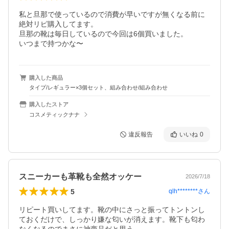
私と旦那で使っているので消費が早いですが無くなる前に
絶対リピ購入してます。

旦那の靴は毎日しているので今回は6個買いました。

いつまで持つかな〜
購入した商品
タイプ/レギュラー×3個セット、組み合わせ/組み合わせ
購入したストア
コスメティックナナ
違反報告
いいね
0
スニーカーも革靴も全然オッケー
2026/7/18
5
qlh********
さん
リピート買いしてます。靴の中にさっと振ってトントンし
ておくだけで、しっかり嫌な匂いが消えます。靴下も匂わ