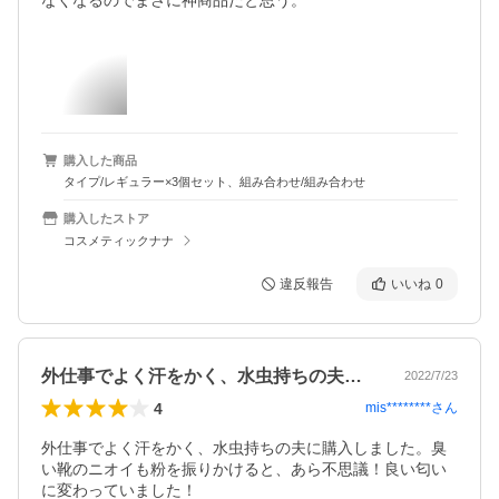
なくなるのでまさに神商品だと思う。
購入した商品
タイプ/レギュラー×3個セット、組み合わせ/組み合わせ
購入したストア
コスメティックナナ
違反報告
いいね
0
外仕事でよく汗をかく、水虫持ちの夫に購…
2022/7/23
4
mis********
さん
外仕事でよく汗をかく、水虫持ちの夫に購入しました。臭
い靴のニオイも粉を振りかけると、あら不思議！良い匂い
に変わっていました！