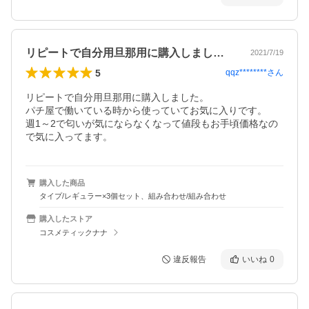
リピートで自分用旦那用に購入しました。…
2021/7/19
5
qqz********
さん
リピートで自分用旦那用に購入しました。

パチ屋で働いている時から使っていてお気に入りです。

週1～2で匂いが気にならなくなって値段もお手頃価格なの
で気に入ってます。
購入した商品
タイプ/レギュラー×3個セット、組み合わせ/組み合わせ
購入したストア
コスメティックナナ
違反報告
いいね
0