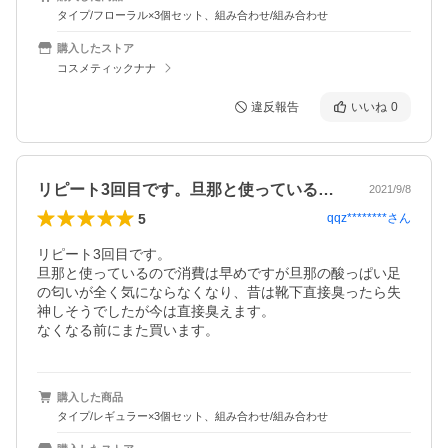
タイプ/フローラル×3個セット、組み合わせ/組み合わせ
購入したストア
コスメティックナナ
違反報告
いいね
0
リピート3回目です。旦那と使っているの…
2021/9/8
5
qqz********
さん
リピート3回目です。

旦那と使っているので消費は早めですが旦那の酸っぱい足
の匂いが全く気にならなくなり、昔は靴下直接臭ったら失
神しそうでしたが今は直接臭えます。

なくなる前にまた買います。
購入した商品
タイプ/レギュラー×3個セット、組み合わせ/組み合わせ