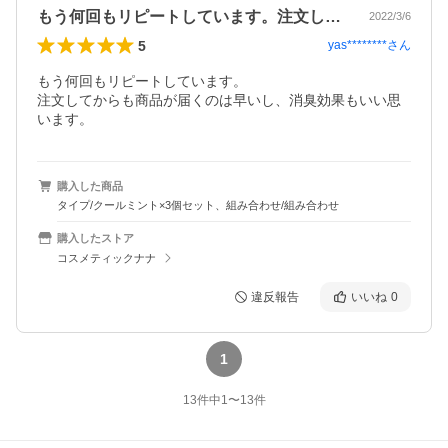
もう何回もリピートしています。注文して…
2022/3/6
5
yas********
さん
もう何回もリピートしています。

注文してからも商品が届くのは早いし、消臭効果もいい思
います。
購入した商品
タイプ/クールミント×3個セット、組み合わせ/組み合わせ
購入したストア
コスメティックナナ
違反報告
いいね
0
1
13
件中
1
〜
13
件