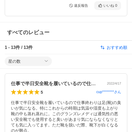
違反報告
いいね
0
すべてのレビュー
1
-
13
件 /
13
件
おすすめ順
星の数
仕事で半日安全靴を履いているので仕事終…
2022/4/17
5
cup********
さん
仕事で半日安全靴を履いているので仕事終わりは足(靴)の臭
いが気になる。特にこれからの時期は気温や湿度も上がり
靴の中も蒸れ蒸れに。このグランズレメディは通気性の悪
い安全靴でも使用すると臭いがあまり気にならなくなりと
ても気に入ってます。ただ靴を脱いだ際、靴下が白くなる
のが難点。