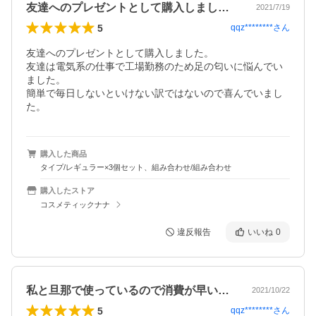
友達へのプレゼントとして購入しました。…
2021/7/19
5
qqz********
さん
友達へのプレゼントとして購入しました。

友達は電気系の仕事で工場勤務のため足の匂いに悩んでい
ました。

簡単で毎日しないといけない訳ではないので喜んでいまし
た。
購入した商品
タイプ/レギュラー×3個セット、組み合わせ/組み合わせ
購入したストア
コスメティックナナ
違反報告
いいね
0
私と旦那で使っているので消費が早いです…
2021/10/22
5
qqz********
さん