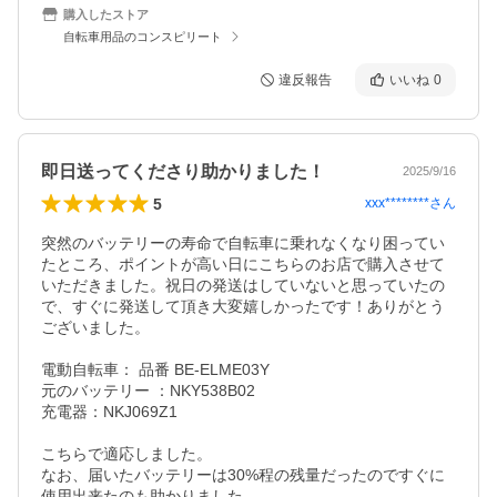
購入したストア
自転車用品のコンスピリート
違反報告
いいね
0
即日送ってくださり助かりました！
2025/9/16
5
xxx********
さん
突然のバッテリーの寿命で自転車に乗れなくなり困ってい
たところ、ポイントが高い日にこちらのお店で購入させて
いただきました。祝日の発送はしていないと思っていたの
で、すぐに発送して頂き大変嬉しかったです！ありがとう
ございました。

電動自転車： 品番 BE-ELME03Y

元のバッテリー ：NKY538B02

充電器：NKJ069Z1

こちらで適応しました。

なお、届いたバッテリーは30%程の残量だったのですぐに
使用出来たのも助かりました。