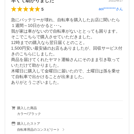
早くて助かりました
2022/6/17
5
aoi********
さん
急にバッテリーが壊れ、自転車を購入したお店に聞いたら
１週間～10日かかると･･･｡

我が家は車がないので自転車がないととっても困ります。

そこでこちらで購入させていただきました。

12時までの購入なら翌日届くとのこと。

1,500円安い最安値のお店もありましたが、回収サービス付
きのこちらにしました。

商品を届けてくれたヤマト運輸さんにそのまま引き取って
いただけて助かりました。

木曜日に購入して金曜日に届いたので、土曜日は孫を乗せ
て自転車で出かけることが出来ました。

ありがとうございました。

購入した商品
カラー/ブラック
購入したストア
自転車用品のコンスピリート