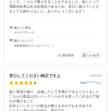
ところ、こちらで購入することができました。私にとって
電動自転車は生活必需品であるため、翌日に届けていただ
きとても助かりました。ありがとうございます！
購入した商品
カラー/ブラック
購入したストア
自転車用品のコンスピリート
違反報告
いいね
0
安心してください純正ですよ
2025/2/20
5
meg********
さん
急に電池が減り、点滅しだして充電ができなくなりました

こちらの商品は古いバッテリーを引き取ってくれるので迷
わず選びました

以外とバッテリーの処分が困りますのでおすすめです

もちろん安心のパナ純正、新品です