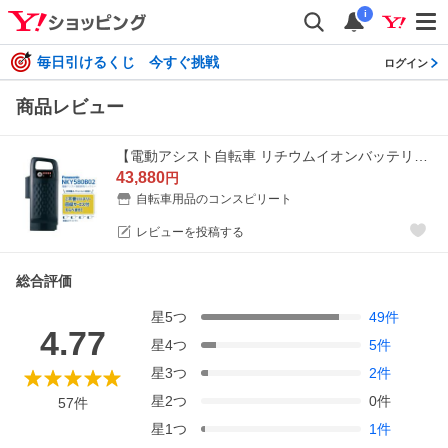
i
毎日引けるくじ 今すぐ挑戦
ログイン
商品レビュー
【電動アシスト自転車 リチウムイオンバッテリー NKY580B02 16.0Ah 不要バッテリー回収可能 パナソニック NKY538B02互換】
43,880
円
自転車用品のコンスピリート
レビューを投稿する
総合評価
星
5
つ
49
件
4.77
星
4
つ
5
件
星
3
つ
2
件
星
2
つ
0
件
57
件
星
1
つ
1
件