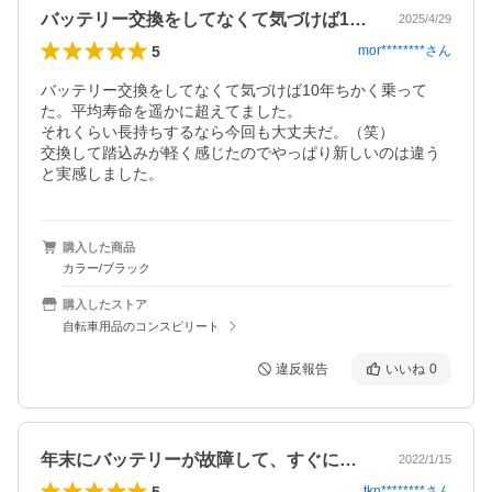
バッテリー交換をしてなくて気づけば10…
2025/4/29
5
mor********
さん
バッテリー交換をしてなくて気づけば10年ちかく乗って
た。平均寿命を遥かに超えてました。

それくらい長持ちするなら今回も大丈夫だ。（笑）

交換して踏込みが軽く感じたのでやっぱり新しいのは違う
と実感しました。
購入した商品
カラー/ブラック
購入したストア
自転車用品のコンスピリート
違反報告
いいね
0
年末にバッテリーが故障して、すぐに送っ…
2022/1/15
5
tkn********
さん