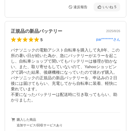
違反報告
いいね
5
正規品の新品バッテリー
2025/8/26
5
par********
さん
パナソニックの電動アシスト自転車を購入して丸8年、この
所の暑い日が続いた為か、急にバッテリーがエラーを起こ
し、自転車ショップて聞いてもバッテリーは修理が効かな
い、また、取り寄せもしていないのて、Yahooショッピン
グて調べた結果、後継機種になっていたので迷わず購入。

パナソニックの正規品の新品バッテリーを、申込みの２日
後には届けてもらい、充電してから自転車に装着、軽快に
乗れています。

不要になったバッテリーは配送時に引き取ってもらい、助
かりました。
購入した商品
追加サービス/回収サービスあり