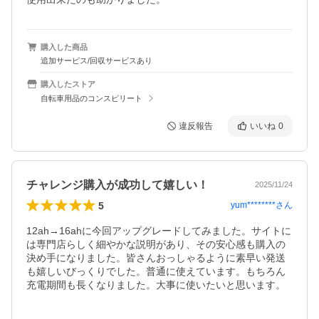
購入した商品
追加サービス/回収サービスあり
購入したストア
自転車用品のコンスピリート
違反報告
いいね
0
チャレンジ購入が成功して嬉しい！
2025/11/24
5
yum********
さん
12ah→16ahに今回アップグレードしてみました。サイトに
は専門店らしく細やかな説明があり、その安心感も購入の
決め手になりました。皆さんおっしゃるように素早い発送
も嬉しいびっくりでした。普通に使えています。もちろん
充電期間も長くなりました。大事に使いたいと思います。