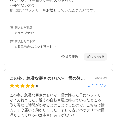
不要バッテリー回収サービスであって、

不要でないので

私は古いバッテリーをお返ししていただきたいです。
購入した商品
カラー/ブラック
購入したストア
自転車用品のコンスピリート
違反報告
いいね
0
この冬、急激な寒さのせいか、雪の降った…
2022/3/21
5
har********
さん
この冬、急激な寒さのせいか、雪の降った日にバッテリー
がイカれました。近くの自転車屋に持っていったところ、
取り寄せに時間がかかるとのことでしたので、こちらで購
入。すぐ届いて助かりました！そして古いバッテリーの回
収もしてくれるのは本当にありがたい！