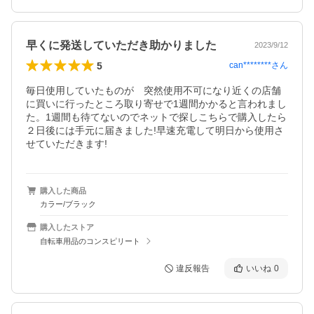
早くに発送していただき助かりました
2023/9/12
5
can********
さん
毎日使用していたものが　突然使用不可になり近くの店舗
に買いに行ったところ取り寄せで1週間かかると言われまし
た。1週間も待てないのでネットで探しこちらで購入したら
２日後には手元に届きました!早速充電して明日から使用さ
せていただきます!
購入した商品
カラー/ブラック
購入したストア
自転車用品のコンスピリート
違反報告
いいね
0