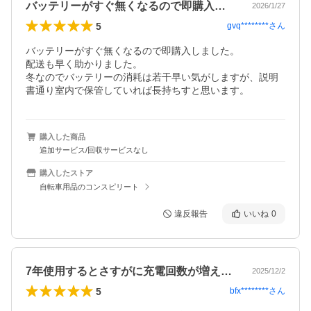
バッテリーがすぐ無くなるので即購入しま…
2026/1/27
5
gvq********
さん
バッテリーがすぐ無くなるので即購入しました。

配送も早く助かりました。

冬なのでバッテリーの消耗は若干早い気がしますが、説明
書通り室内で保管していれば長持ちすと思います。
購入した商品
追加サービス/回収サービスなし
購入したストア
自転車用品のコンスピリート
違反報告
いいね
0
7年使用するとさすがに充電回数が増えて…
2025/12/2
5
bfx********
さん