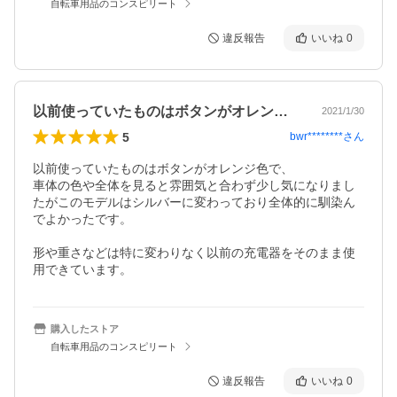
自転車用品のコンスピリート
違反報告
いいね
0
以前使っていたものはボタンがオレンジ色…
2021/1/30
5
bwr********
さん
以前使っていたものはボタンがオレンジ色で、

車体の色や全体を見ると雰囲気と合わず少し気になりまし
たがこのモデルはシルバーに変わっており全体的に馴染ん
でよかったです。

形や重さなどは特に変わりなく以前の充電器をそのまま使
用できています。
購入したストア
自転車用品のコンスピリート
違反報告
いいね
0