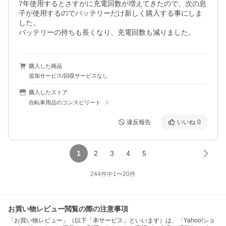
7年使用するとさすがに充電回数が増えてきたので、次の息
子が使用するのでバッテリーだけ新しく購入する事にしま
した。

バッテリーの持ちも長くなり、充電回数も減りました。
購入した商品
追加サービス/回収サービスなし
購入したストア
自転車用品のコンスピリート
違反報告
いいね
0
1
2
3
4
5
244
件中
1
〜
20
件
お買い物レビュー閲覧の際の注意事項
「お買い物レビュー」（以下「本サービス」といいます）は、「Yahoo!ショ