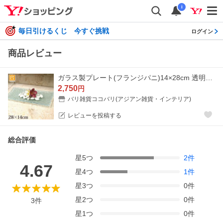
i
毎日引けるくじ 今すぐ挑戦
ログイン
商品レビュー
ガラス製プレート(フランジパニ)14×28cm 透明シール4つ貼付 アクセサリートレイ プルメリア バリ ハワイ バリ雑貨 バリ風 インテリア
2,750
円
バリ雑貨ココバリ(アジアン雑貨・インテリア)
レビューを投稿する
総合評価
星
5
つ
2
件
4.67
星
4
つ
1
件
星
3
つ
0
件
星
2
つ
0
件
3
件
星
1
つ
0
件