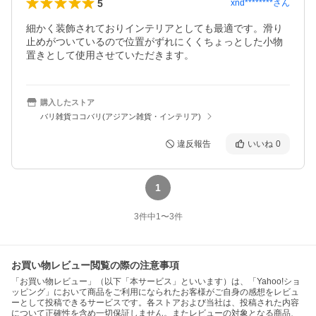
5
xnd********
さん
細かく装飾されておりインテリアとしても最適です。滑り
止めがついているので位置がずれにくくちょっとした小物
置きとして使用させていただきます。
購入したストア
バリ雑貨ココバリ(アジアン雑貨・インテリア)
違反報告
いいね
0
1
3
件中
1
〜
3
件
お買い物レビュー閲覧の際の注意事項
「お買い物レビュー」（以下「本サービス」といいます）は、「Yahoo!ショ
ッピング」において商品をご利用になられたお客様がご自身の感想をレビュ
ーとして投稿できるサービスです。各ストアおよび当社は、投稿された内容
について正確性を含め一切保証しません。またレビューの対象となる商品、