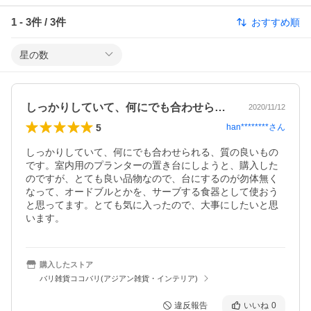
1
-
3
件 /
3
件
おすすめ順
星の数
しっかりしていて、何にでも合わせられる…
2020/11/12
5
han********
さん
しっかりしていて、何にでも合わせられる、質の良いもの
です。室内用のプランターの置き台にしようと、購入した
のですが、とても良い品物なので、台にするのが勿体無く
なって、オードブルとかを、サーブする食器として使おう
と思ってます。とても気に入ったので、大事にしたいと思
います。
購入したストア
バリ雑貨ココバリ(アジアン雑貨・インテリア)
違反報告
いいね
0