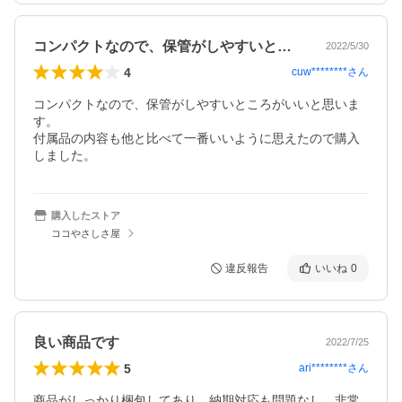
コンパクトなので、保管がしやすいところ…
2022/5/30
4
cuw********
さん
コンパクトなので、保管がしやすいところがいいと思いま
す。

付属品の内容も他と比べて一番いいように思えたので購入
しました。
購入したストア
ココやさしさ屋
違反報告
いいね
0
良い商品です
2022/7/25
5
ari********
さん
商品がしっかり梱包してあり、納期対応も問題なし、非常