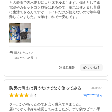
月の豪雨で内水氾濫により床下浸水します。備えとして蓄
電池やカセットコンロ等はあるので、電気は使えるし普通
に生活できるんですが、トイレだけが使えないので毎年避
難していました。今年はこれで一安心です。
購入したストア
ココやさしさ屋
違反報告
いいね
1
防災の備えは買うだけでなく使ってみる
2023/6/21
4
fuj********
さん
クーポンがあったのでお安く購入できました。

届いてから中身を確認してみましたが、ポリ袋やビニル手