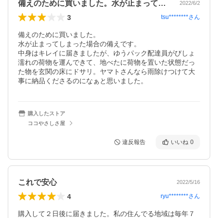
備えのために買いました。水が止まってし…
2022/6/2
3
tsu********
さん
備えのために買いました。

水が止まってしまった場合の備えです。

中身はキレイに届きましたが、ゆうパック配達員がびしょ
濡れの荷物を運んできて、地べたに荷物を置いた状態だっ
た物を玄関の床にドサリ。ヤマトさんなら雨除けつけて大
事に納品くださるのになぁと思いました。
購入したストア
ココやさしさ屋
違反報告
いいね
0
これで安心
2022/5/16
4
ryu********
さん
購入して２日後に届きました。私の住んでる地域は毎年７