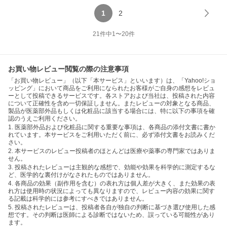
1
2
21
件中
1
〜
20
件
お買い物レビュー閲覧の際の注意事項
「お買い物レビュー」（以下「本サービス」といいます）は、「Yahoo!ショ
ッピング」において商品をご利用になられたお客様がご自身の感想をレビュ
ーとして投稿できるサービスです。各ストアおよび当社は、投稿された内容
について正確性を含め一切保証しません。またレビューの対象となる商品、
製品が医薬部外品もしくは化粧品に該当する場合には、特に以下の事項を確
認のうえご利用ください。
1. 医薬部外品および化粧品に関する重要な事項は、各商品の添付文書に書か
れています。本サービスをご利用いただく前に、必ず添付文書をお読みくだ
さい。
2. 本サービスのレビュー投稿者のほとんどは医療や薬事の専門家ではありま
せん。
3. 投稿されたレビューは主観的な感想で、効能や効果を科学的に測定するな
ど、医学的な裏付けがなされたものではありません。
4. 各商品の効果（副作用を含む）の表れ方は個人差が大きく、また効果の表
れ方は使用時の状況によっても異なりますので、レビュー内容の効果に関す
る記載は科学的には参考にすべきではありません。
5. 投稿されたレビューは、投稿者各自が独自の判断に基づき選び使用した感
想です。その判断は医師による診断ではないため、誤っている可能性があり
ます。