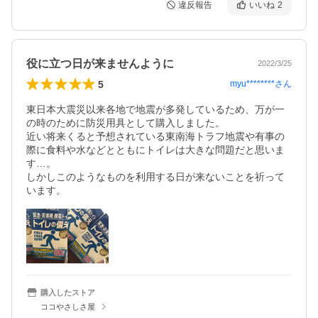
違反報告
いいね
2
役に立つ日が来ませんように
2022/3/25
5
myu********
さん
東日本大震災以来各地で地震が多発しているため、万が一
の時のために防災用具として購入しました。

近い将来くると予想されている東南海トラフ地震や有事の
際に食料や水などとともにトイレは大きな問題だと思いま
す…。

しかしこのようなものを利用する日が来ないことを祈って
います。
購入したストア
ココやさしさ屋