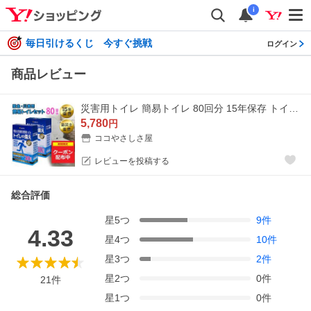
i
毎日引けるくじ 今すぐ挑戦
ログイン
商品レビュー
災害用トイレ 簡易トイレ 80回分 15年保存 トイレ 凝固剤 防災トイレ凝固剤 非常用トイレ 携帯トイレ 防災士監修 トイレの備え SAIMOL
5,780
円
ココやさしさ屋
レビューを投稿する
総合評価
星
5
つ
9
件
4.33
星
4
つ
10
件
星
3
つ
2
件
星
2
つ
0
件
21
件
星
1
つ
0
件