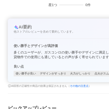
星
1
つ
0
件
AI要約
他ストアのレビューを含めて要約しています。
使い勝手とデザインが高評価
多くのユーザーが、ガスコンロの使い勝手やデザインに満足し
貸物件での使用にも適しているとの声が多く寄せられています
良い点
使い勝手が良い
デザインがすっきり
火力がしっかり
点火がスム
AI回答の正確性や商品の効果は保証されません（
その他の注意点
）
ピックアップレビュー