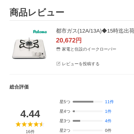
商品レビュー
20,672
円
家電と住設のイークローバー
レビューを投稿する
総合評価
星
5
つ
11
件
4.44
星
4
つ
1
件
星
3
つ
4
件
星
2
つ
0
件
16
件