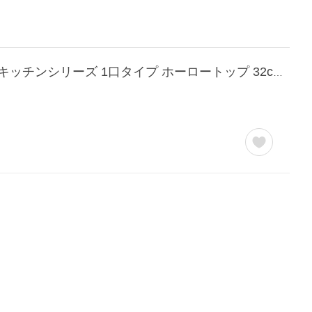
都市ガス(12A/13A)◆15時迄出荷OK！ψパロマ ガスビルトインコンロ【PD-100H】ミニキッチンシリーズ 1口タイプ ホーロートップ 32cm ボルト固定タイプ