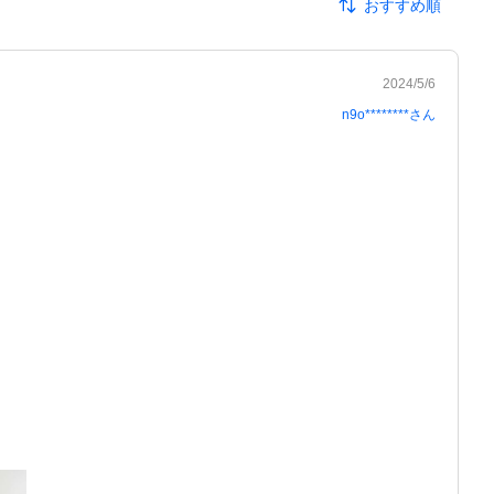
おすすめ順
2024/5/6
n9o********
さん