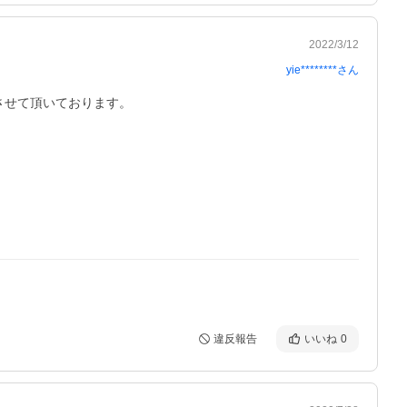
2022/3/12
yie********
さん
させて頂いております。
違反報告
いいね
0