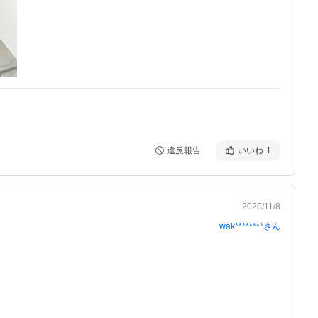
違反報告
いいね
1
2020/11/8
wak********
さん