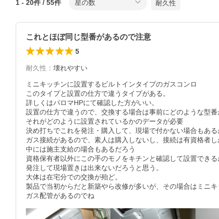
1
-
20
件 /
55
件
星の数
耐久性
これとほぼ同じ型番があるので注意
5
耐久性
：
壊れやすい
ミニキッチンに設置するビルトインタイプのガスコンロ

このタイプと設置の仕方で違うタイプがある。

詳しくはパロマHPにて確認した方がいい。

設置の仕方で違うので、交換する場合は事前にどのような型番
それがどのように設置されているかのデータが必要

決め打ちでこれを発注・購入して、現場で付かない場合もある
ガス接続があるので、素人は購入しないし、接続は有資格者し
中には施主支給の場合もあるだろう

資格保有者以外にこの手のモノをキチンと確認して設置できる
発注して現場置きは出来ないだろうと思う。

大体は在宅分での交換が殆ど。

製品で当初からだと新築やら改修が多いが、その場合はミニキ
ガス配管があるのでね