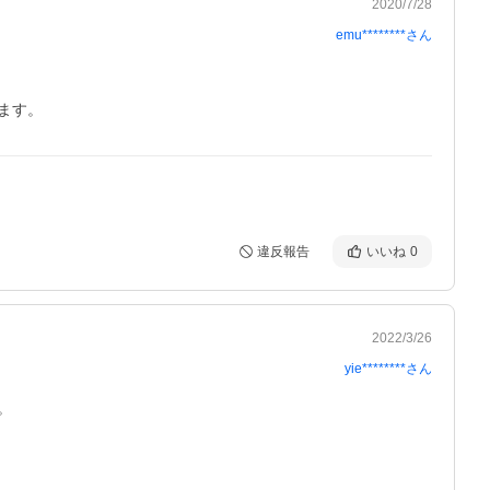
2020/7/28
emu********
さん
ます。
違反報告
いいね
0
2022/3/26
yie********
さん
。