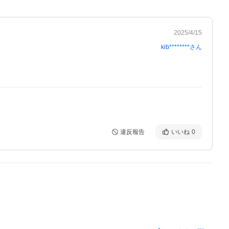
2025/4/15
kib********
さん
違反報告
いいね
0