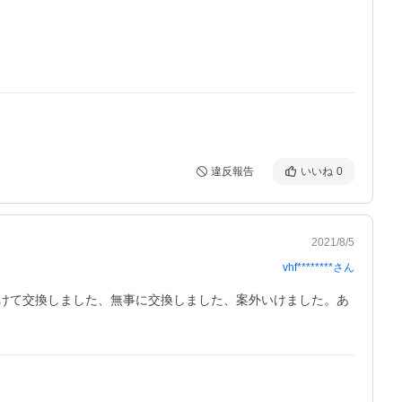
違反報告
いいね
0
2021/8/5
vhf********
さん
けて交換しました、無事に交換しました、案外いけました。あ