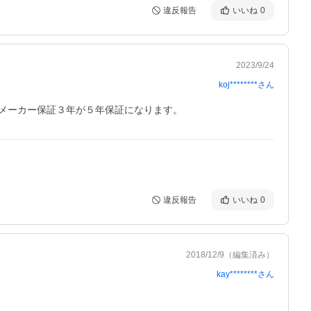
違反報告
いいね
0
2023/9/24
koj********
さん
メーカー保証３年が５年保証になります。　
違反報告
いいね
0
2018/12/9
（編集済み）
kay********
さん