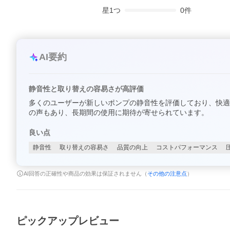
星
1
つ
0
件
AI要約
静音性と取り替えの容易さが高評価
多くのユーザーが新しいポンプの静音性を評価しており、快適
の声もあり、長期間の使用に期待が寄せられています。
良い点
静音性
取り替えの容易さ
品質の向上
コストパフォーマンス
AI回答の正確性や商品の効果は保証されません（
その他の注意点
）
ピックアップレビュー