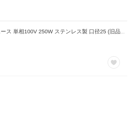
《在庫あり》◆15時迄出荷OK！川本 浅井戸用定圧給水ポンプ【NR256S】60Ｈz カワエース 単相100V 250W ステンレス製 口径25 (旧品番 N3-256SHN)