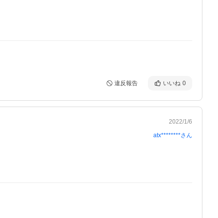
違反報告
いいね
0
2022/1/6
atx********
さん