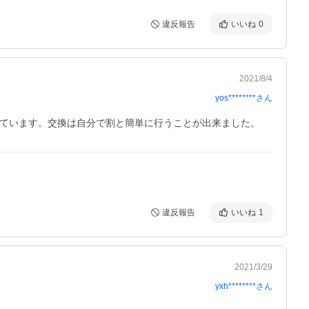
違反報告
いいね
0
2021/8/4
yos********
さん
しています。交換は自分で割と簡単に行うことが出来ました。
違反報告
いいね
1
2021/3/29
yxh********
さん