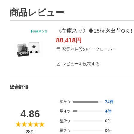
商品レビュー
88,418
円
家電と住設のイークローバー
レビューを投稿する
総合評価
星
5
つ
24
件
4.86
星
4
つ
4
件
星
3
つ
0
件
星
2
つ
0
件
28
件