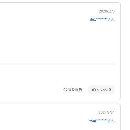
2020/11/3
dn1********
さん
違反報告
いいね
0
2024/9/24
wag********
さん