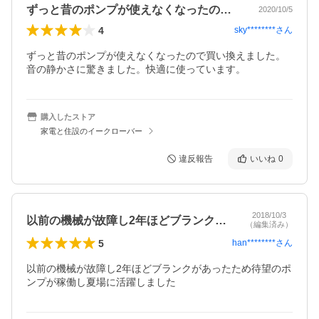
ずっと昔のポンプが使えなくなったので買…
2020/10/5
4
sky********
さん
ずっと昔のポンプが使えなくなったので買い換えました。

音の静かさに驚きました。快適に使っています。
購入したストア
家電と住設のイークローバー
違反報告
いいね
0
2018/10/3
以前の機械が故障し2年ほどブランクがあ…
（編集済み）
5
han********
さん
以前の機械が故障し2年ほどブランクがあったため待望のポ
ンプが稼働し夏場に活躍しました