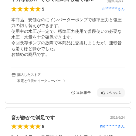
（編集済み）
5
zit********
さん
本商品、安価なのにインバーターポンプで標準圧力と強圧
力の切り替えができます。

使用中の水圧が一定で、標準圧力使用で普段使いの必要な
水圧・水量を十分確保できます。

今回既存ポンプの故障で本商品に交換しましたが、運転音
も驚くほど静かでした。

お勧めの商品です。
購入したストア
家電と住設のイークローバー
違反報告
いいね
1
音が静かで満足です
2019/6/24
5
hid********
さん