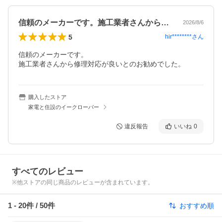
信頼のメーカーです。施工業者さんから修…
2026/8/6
5
hir********
さん
信頼のメーカーです。

施工業者さんから修理対応が良いとのお勧めでした。
購入したストア
家電と住設のイークローバー
違反報告
いいね
0
すべてのレビュー
※他ストアの同じ商品のレビューが含まれています。
1
-
20
件 /
50
件
おすすめ順