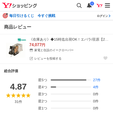
i
毎日引けるくじ 今すぐ挑戦
ログイン
商品レビュー
《在庫あり》◆15時迄出荷OK！エバラ/荏原【20HPE0.15S】家庭用給水ポンプ 浅井戸用ポンプ HPE型 単相100V 50Hz/60Hz共通
74,077
円
家電と住設のイークローバー
レビューを投稿する
総合評価
星
5
つ
27
件
4.87
星
4
つ
4
件
星
3
つ
0
件
星
2
つ
0
件
31
件
星
1
つ
0
件