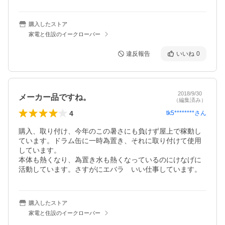
購入したストア
家電と住設のイークローバー
違反報告
いいね
0
2018/9/30
メーカー品ですね。
（編集済み）
4
tk5********
さん
購入、取り付け、今年のこの暑さにも負けず屋上で稼動し
ています。ドラム缶に一時為置き、それに取り付けて使用
しています。

本体も熱くなり、為置き水も熱くなっているのにけなげに
活動しています。さすがにエバラ　いい仕事しています。
購入したストア
家電と住設のイークローバー