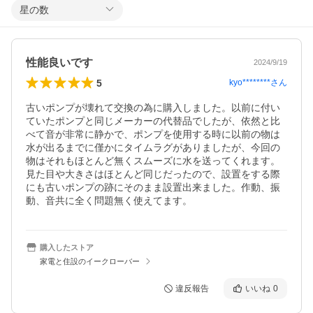
星の数
性能良いです
2024/9/19
5
kyo********
さん
古いポンプが壊れて交換の為に購入しました。以前に付い
ていたポンプと同じメーカーの代替品でしたが、依然と比
べて音が非常に静かで、ポンプを使用する時に以前の物は
水が出るまでに僅かにタイムラグがありましたが、今回の
物はそれもほとんど無くスムーズに水を送ってくれます。
見た目や大きさはほとんど同じだったので、設置をする際
にも古いポンプの跡にそのまま設置出来ました。作動、振
動、音共に全く問題無く使えてます。
購入したストア
家電と住設のイークローバー
違反報告
いいね
0