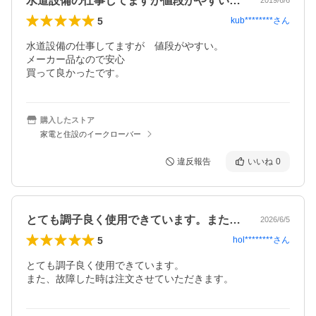
水道設備の仕事してますが値段がやすい。…
2019/6/6
5
kub********
さん
水道設備の仕事してますが　値段がやすい。

メーカー品なので安心

買って良かったです。
購入したストア
家電と住設のイークローバー
違反報告
いいね
0
とても調子良く使用できています。また、…
2026/6/5
5
hol********
さん
とても調子良く使用できています。

また、故障した時は注文させていただきます。