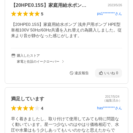
【20HPE0.15S】家庭用給水ポン…
2023/5/26
5
ps1********
さん
【20HPE0.15S】家庭用給水ポンプ 浅井戸用ポンプ HPE型 
単相100V 50Hz/60Hz共通を入れ替えの為購入しました。従
来より音が静かなった感じがします。
購入したストア
家電と住設のイークローバー
違反報告
いいね
0
2017/5/24
満足しています
（編集済み）
4
has********
さん
早く着きましたし、取り付けて使用してみても特に問題な
く動いています。星一つ少ないのはやはり価格相応で、水
圧や水量はもう少しあってもいいのかなと思えたからで