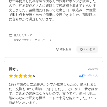
数十年使用した荏原製作所さんの浅井戸ポンプが故障した
ので、荏原製作所さんに連絡して後継機を教えてもらい注
文しました。後継機だけあって吐出し口、吸込み口の位置
で悩む必要が無く自分で簡単に交換できました。期待以上
に音も静かで満足しています。
購入したストア
家電と住設のイークローバー
違反報告
いいね
0
静か。
2025/7/6
5
act********
さん
1997年製の日立浅井戸ポンプが故障したため、購入しまし
た。交換もDIYで簡単にできましたし、とにかく、音が静か
で、ご近所の迷惑にならないので、安心です。使用も地上
階のみなので圧力も標準モードで十分な能力でした。いい
商品だと思います。