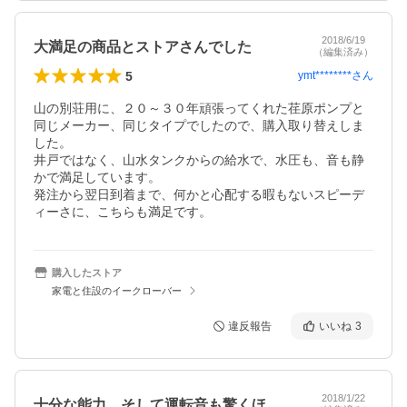
2018/6/19
大満足の商品とストアさんでした
（編集済み）
5
ymt********
さん
山の別荘用に、２０～３０年頑張ってくれた荏原ポンプと
同じメーカー、同じタイプでしたので、購入取り替えしま
した。

井戸ではなく、山水タンクからの給水で、水圧も、音も静
かで満足しています。

発注から翌日到着まで、何かと心配する暇もないスピーデ
ィーさに、こちらも満足です。
購入したストア
家電と住設のイークローバー
違反報告
いいね
3
2018/1/22
十分な能力、そして運転音も驚くほど静か