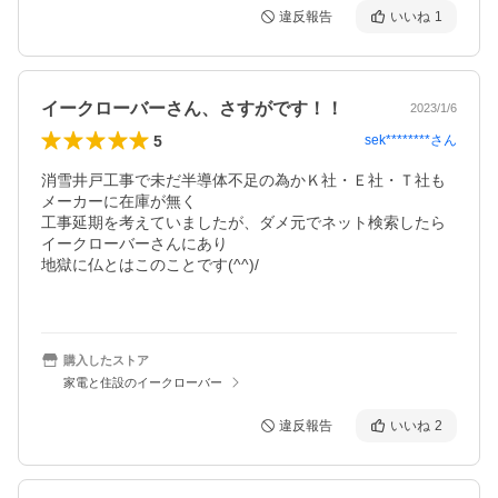
違反報告
いいね
1
イークローバーさん、さすがです！！
2023/1/6
5
sek********
さん
消雪井戸工事で未だ半導体不足の為かＫ社・Ｅ社・Ｔ社も
メーカーに在庫が無く

工事延期を考えていましたが、ダメ元でネット検索したら
イークローバーさんにあり

地獄に仏とはこのことです(^^)/

購入したストア
家電と住設のイークローバー
違反報告
いいね
2