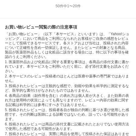
50
件中
1
〜
20
件
お買い物レビュー閲覧の際の注意事項
「お買い物レビュー」（以下「本サービス」といいます）は、「Yahoo!ショ
ッピング」において商品をご利用になられたお客様がご自身の感想をレビュ
ーとして投稿できるサービスです。各ストアおよび当社は、投稿された内容
について正確性を含め一切保証しません。またレビューの対象となる商品、
製品が医薬部外品もしくは化粧品に該当する場合には、特に以下の事項を確
認のうえご利用ください。
1. 医薬部外品および化粧品に関する重要な事項は、各商品の添付文書に書か
れています。本サービスをご利用いただく前に、必ず添付文書をお読みくだ
さい。
2. 本サービスのレビュー投稿者のほとんどは医療や薬事の専門家ではありま
せん。
3. 投稿されたレビューは主観的な感想で、効能や効果を科学的に測定するな
ど、医学的な裏付けがなされたものではありません。
4. 各商品の効果（副作用を含む）の表れ方は個人差が大きく、また効果の表
れ方は使用時の状況によっても異なりますので、レビュー内容の効果に関す
る記載は科学的には参考にすべきではありません。
5. 投稿されたレビューは、投稿者各自が独自の判断に基づき選び使用した感
想です。その判断は医師による診断ではないため、誤っている可能性があり
ます。
6. 投稿されたレビューは商品の添付文書に記載されたとおりでない使用方法
で使用した感想である可能性があります。
7. 投稿されたレビューは、実際に商品を使用して投稿された保証はありませ