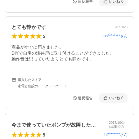
違反報告
いいね
0
とても静かです
2021/6/5
5
tos********
さん
商品がすぐに届きました。

DIYで自宅の浅井戸に取り付けることができました。

動作音は思っていたよりとても静かです。
購入したストア
家電と住設のイークローバー
違反報告
いいね
0
2017/10/14
今まで使っていたポンプが故障したので、…
（編集済み）
5
fnf********
さん