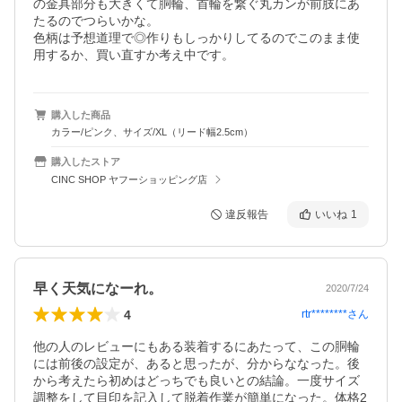
の金具部分も大きくて胴輪、首輪を繋ぐ丸カンが前肢にあ
たるのでつらいかな。

色柄は予想道理で◎作りもしっかりしてるのでこのまま使
用するか、買い直すか考え中です。
購入した商品
カラー/ピンク、サイズ/XL（リード幅2.5cm）
購入したストア
CINC SHOP ヤフーショッピング店
違反報告
いいね
1
早く天気になーれ。
2020/7/24
4
rtr********
さん
他の人のレビューにもある装着するにあたって、この胴輪
には前後の設定が、あると思ったが、分からななった。後
から考えたら初めはどっちでも良いとの結論。一度サイズ
調整をして目印を記入して脱着作業が簡単になった。体格2