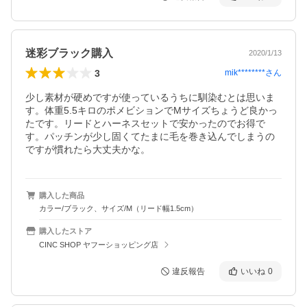
迷彩ブラック購入
2020/1/13
3
mik********
さん
少し素材が硬めですが使っているうちに馴染むとは思いま
す。体重5.5キロのポメビションでMサイズちょうど良かっ
たです。リードとハーネスセットで安かったのでお得で
す。パッチンが少し固くてたまに毛を巻き込んでしまうの
ですが慣れたら大丈夫かな。
購入した商品
カラー/ブラック、サイズ/M（リード幅1.5cm）
購入したストア
CINC SHOP ヤフーショッピング店
違反報告
いいね
0