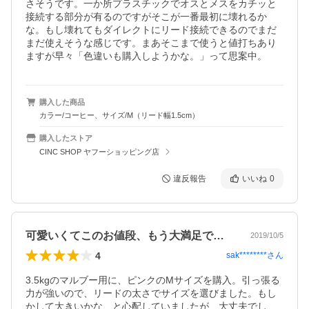
さそうです。一か所プラスチックでオスとメスをカチッと
接続する部分が有るのですがそこが一番最初に壊れるか
な。もし壊れてもダイレクトにリード接続できるのでまだ
まだ使えそうな感じです。まあそこまで使うと値打ちあり
ますが早々「色違いも購入しようかな。」って思案中。
購入した商品
カラー/コーヒー、サイズ/M（リード幅1.5cm）
購入したストア
CINC SHOP ヤフーショッピング店
違反報告
いいね
0
可愛いくてこのお値段、もう大満足です！
2019/10/5
4
sak********
さん
3.5kgのマルブー用に、ピンクのMサイズを購入。引っ張る
力が強いので、リードの太さでサイズを選びました。もし
かして大きいかな、と心配していましたが、大丈夫でし