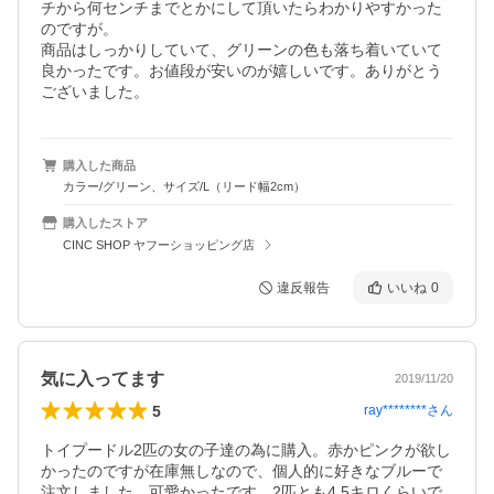
チから何センチまでとかにして頂いたらわかりやすかった
のですが。

商品はしっかりしていて、グリーンの色も落ち着いていて
良かったです。お値段が安いのが嬉しいです。ありがとう
ございました。
購入した商品
カラー/グリーン、サイズ/L（リード幅2cm）
購入したストア
CINC SHOP ヤフーショッピング店
違反報告
いいね
0
気に入ってます
2019/11/20
5
ray********
さん
トイプードル2匹の女の子達の為に購入。赤かピンクが欲し
かったのですが在庫無しなので、個人的に好きなブルーで
注文しました。可愛かったです。2匹とも4.5キロくらいで