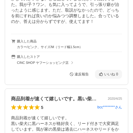
た。我が子？ワン、も気に入ってようで、引っ張り癖が治
ったように感じます。ただ、取説がなかったので、どっち
を前にすれば良いのか悩みつつ調整しました。合っている
のか、答えは分からずですが、使えてます！
購入した商品
カラー/ピンク、サイズ/M（リード幅1.5cm）
購入したストア
CINC SHOP ヤフーショッピング店
違反報告
いいね
0
商品到着が速くて嬉しいです。黒い柴犬に…
2020/4/25
5
bcc********
さん
商品到着が速くて嬉しいです。

黒い柴犬に黒ハーネスが格好良く、リード付きで大変満足
しています。我が家の黒柴は過去にハーネスやリードをか