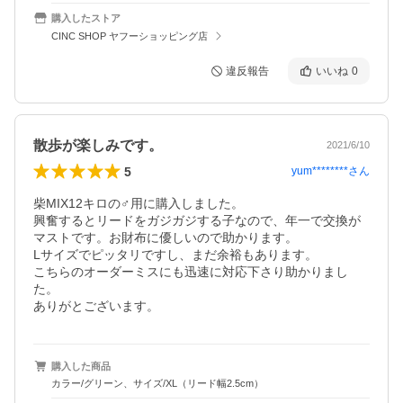
購入したストア
CINC SHOP ヤフーショッピング店
違反報告
いいね
0
散歩が楽しみです。
2021/6/10
5
yum********
さん
柴MIX12キロの♂用に購入しました。

興奮するとリードをガジガジする子なので、年一で交換が
マストです。お財布に優しいので助かります。

Lサイズでピッタリですし、まだ余裕もあります。

こちらのオーダーミスにも迅速に対応下さり助かりまし
た。

ありがとございます。
購入した商品
カラー/グリーン、サイズ/XL（リード幅2.5cm）