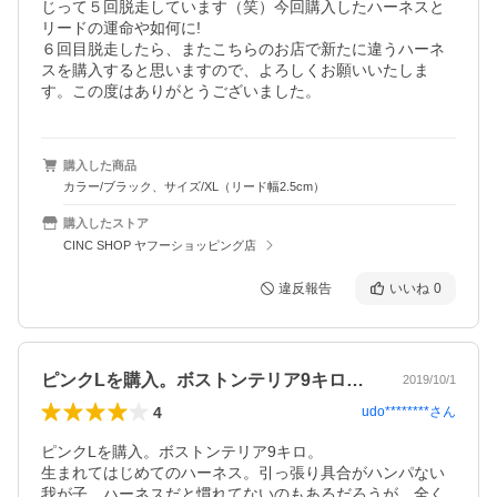
じって５回脱走しています（笑）今回購入したハーネスと
リードの運命や如何に!

６回目脱走したら、またこちらのお店で新たに違うハーネ
スを購入すると思いますので、よろしくお願いいたしま
す。この度はありがとうございました。
購入した商品
カラー/ブラック、サイズ/XL（リード幅2.5cm）
購入したストア
CINC SHOP ヤフーショッピング店
違反報告
いいね
0
ピンクLを購入。ボストンテリア9キロ。…
2019/10/1
4
udo********
さん
ピンクLを購入。ボストンテリア9キロ。

生まれてはじめてのハーネス。引っ張り具合がハンパない
我が子、ハーネスだと慣れてないのもあるだろうが、全く