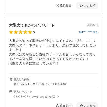
違反報告
いいね
0
大型犬でもかわいいリード
2019/8/12
5
aki********
さん
大型犬の物って取扱いが少ないんですよね…でも、ここは
大型犬のハーネスとリードがあり、思わず注文してしまい
ました！

大型犬は力がある分首輪のリードだと苦しいかなって思っ
てハーネスを探していたのでとっても良かったです！

お散歩のときに重宝しています！
購入した商品
カラー/レッド、サイズ/XL（リード幅2.5cm）
購入したストア
CINC SHOP ヤフーショッピング店
違反報告
いいね
0