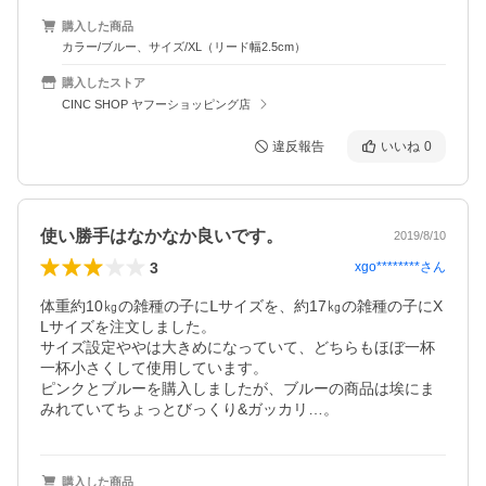
購入した商品
カラー/ブルー、サイズ/XL（リード幅2.5cm）
購入したストア
CINC SHOP ヤフーショッピング店
違反報告
いいね
0
使い勝手はなかなか良いです。
2019/8/10
3
xgo********
さん
体重約10㎏の雑種の子にⅬサイズを、約17㎏の雑種の子にX
Lサイズを注文しました。

サイズ設定ややは大きめになっていて、どちらもほぼ一杯
一杯小さくして使用しています。

ピンクとブルーを購入しましたが、ブルーの商品は埃にま
みれていてちょっとびっくり&ガッカリ…。
購入した商品