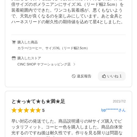
倍サイズのポメラニアンにサイズ:XL（リード幅2.5cm）を
装着範囲内でできた。ワンコも装着感が、悪くもないよう
で、天気が良くなるのを楽しみにしています。あと金具と
ハーネスリードの耐久性の期待値を込めて星4としました。
購入した商品
カラー/コーヒー、サイズ/XL（リード幅2.5cm）
購入したストア
CINC SHOP ヤフーショッピング店
違反報告
いいね
1
と★っ★て★も★満★足
2021/7/2
5
lyp********
さん
早い対応の発送でした。商品説明通りのMサイズ購入でピ
ッタリフィット。コーヒー色を購入しました。商品自体蛍
光するのですね後は耐久性です。作りを見る限りは問題な