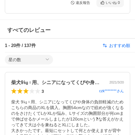
違反報告
いいね
0
すべてのレビュー
1
-
20
件 /
137
件
おすすめ順
星の数
柴犬9㎏♀用、シニアになってくびや身体…
2021/3/20
3
czk********
さん
柴犬 9㎏♀用、シニアになってくびや身体の負担軽減のため
こちらの商品のXLを購入。胸囲54cmなので絞めが強くなる
のをさけたくてLかXLか悩み、Lサイズの胸囲部分が何cmま
で伸ばせるかメールしましたが120cmという❓️な答えがかえ
ってきて大は小を兼ねるとXLにしました。

大きかったです。最短にセットして何とか使えますが背中