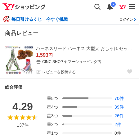
i
毎日引けるくじ 今すぐ挑戦
ログイン
商品レビュー
ハーネスリード ハーネス 大型犬 おしゃれ セット 中型犬 小型犬 8の字 首輪 胴輪 迷彩 リード ワンタッチ式 かわいい 犬用
1,593
円
CINC SHOP ヤフーショッピング店
レビューを投稿する
総合評価
星
5
つ
70
件
4.29
星
4
つ
39
件
星
3
つ
26
件
星
2
つ
2
件
137
件
星
1
つ
0
件