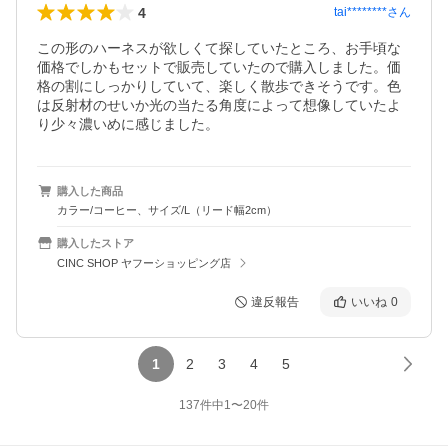
4
tai********
さん
この形のハーネスが欲しくて探していたところ、お手頃な
価格でしかもセットで販売していたので購入しました。価
格の割にしっかりしていて、楽しく散歩できそうです。色
は反射材のせいか光の当たる角度によって想像していたよ
り少々濃いめに感じました。
購入した商品
カラー/コーヒー、サイズ/L（リード幅2cm）
購入したストア
CINC SHOP ヤフーショッピング店
違反報告
いいね
0
1
2
3
4
5
137
件中
1
〜
20
件