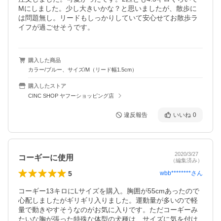
Mにしました。少し大きいかな？と思いましたが、散歩に
は問題無し。リードもしっかりしていて安心せてお散歩ラ
イフが過ごせそうです。
購入した商品
カラー/ブルー、サイズ/M（リード幅1.5cm）
購入したストア
CINC SHOP ヤフーショッピング店
違反報告
いいね
0
2020/3/27
コーギーに使用
（編集済み）
5
wbb********
さん
コーギー13キロにLサイズを購入。胸囲が55cmあったので
心配しましたがギリギリ入りました。運動量が多いので軽
量で動きやすそうなのがお気に入りです。ただコーギーみ
たいな胸が張った特殊な体型の犬種は、サイズに気を付け