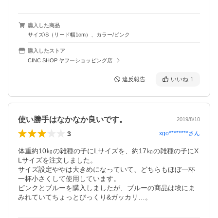
購入した商品
サイズ/S（リード幅1cm）、カラー/ピンク
購入したストア
CINC SHOP ヤフーショッピング店
違反報告
いいね
1
使い勝手はなかなか良いです。
2019/8/10
3
xgo********
さん
体重約10㎏の雑種の子にⅬサイズを、約17㎏の雑種の子にX
Lサイズを注文しました。

サイズ設定ややは大きめになっていて、どちらもほぼ一杯
一杯小さくして使用しています。

ピンクとブルーを購入しましたが、ブルーの商品は埃にま
みれていてちょっとびっくり&ガッカリ…。