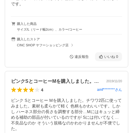
です。
購入した商品
サイズ/L（リード幅2cm）、カラー/コーヒー
購入したストア
CINC SHOP ヤフーショッピング店
違反報告
いいね
0
ピンクSとコーヒーMを購入しました。チ…
2019/11/20
4
amf********
さん
ピンク Sとコーヒー Mを購入しました。チワワ2匹に使って
みました。素材も柔らかて軽く 色柄もかわいいです。しか
し ハーネス部分の長さを調整する部分…Mにはキュッと締
める補助の部品が付いているのですが Sには付いてなく…
不良品なのか そういう規格なのかわかりませんが不便でし
た。