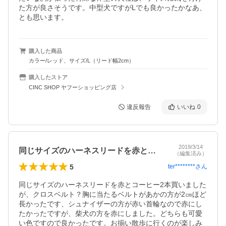
た方が良さそうです。中型犬ですがLでも良かったかなあ、
とも思います。
購入した商品
カラー/レッド、サイズ/L（リード幅2cm）
購入したストア
CINC SHOP ヤフーショッピング店
違反報告
いいね
0
2019/3/14
同じサイズのハーネスリードを赤とコーヒ…
（編集済み）
5
ter********
さん
同じサイズのハーネスリードを赤とコーヒー2本買いました
が、クロスベルト？胸に当たるベルトがあかの方が2㎝ほど
長かったです、シュナイザーの方が赤い首輪なので赤にし
たかったですが、柴犬の方を赤にしました。どちらも可愛
い色ですので良かったです。お揃い散歩に行くのが楽しみ