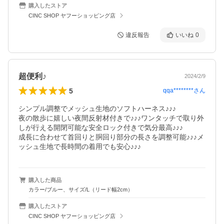
購入したストア
CINC SHOP ヤフーショッピング店
違反報告
いいね
0
超便利♪
2024/2/9
5
qqa********
さん
シンプル調整でメッシュ生地のソフトハーネス♪♪♪

夜の散歩に嬉しい夜間反射材付きで♪♪♪ワンタッチで取り外
しが行える開閉可能な安全ロック付きで気分最高♪♪♪

成長に合わせて首回りと胴回り部分の長さを調整可能♪♪♪メ
購入した商品
カラー/ブルー、サイズ/L（リード幅2cm）
購入したストア
CINC SHOP ヤフーショッピング店