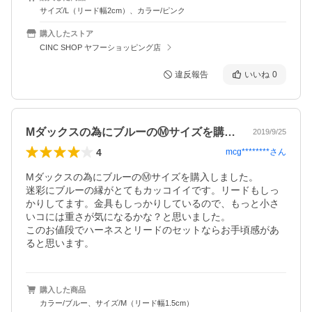
サイズ/L（リード幅2cm）、カラー/ピンク
購入したストア
CINC SHOP ヤフーショッピング店
違反報告
いいね
0
Mダックスの為にブルーのⓂ︎サイズを購…
2019/9/25
4
mcg********
さん
Mダックスの為にブルーのⓂ︎サイズを購入しました。

迷彩にブルーの縁がとてもカッコイイです。リードもしっ
かりしてます。金具もしっかりしているので、もっと小さ
いコには重さが気になるかな？と思いました。

このお値段でハーネスとリードのセットならお手頃感があ
ると思います。
購入した商品
カラー/ブルー、サイズ/M（リード幅1.5cm）