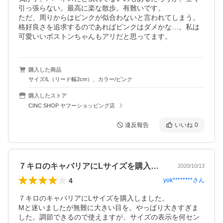
引っ張らない。最高に楽な散歩。有難いです。

ただ、周りからはピンクが似合わないと言われてしまう。
格好良さを追求するのであればピンクはダメかな…。私は
可愛いいボストンちゃんもアリだと思ってます。
購入した商品
サイズ/L（リード幅2cm）、カラー/ピンク
購入したストア
CINC SHOP ヤフーショッピング店
違反報告
いいね
0
７キロのキャバリアにLサイズを購入しま…
2020/10/13
4
yok********
さん
７キロのキャバリアにLサイズを購入しました。

Mと迷いましたが無難に大きい目を。やっぱり大きすぎま
した。調節できるので使えますが、サイズの表示を何セン