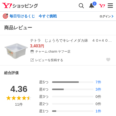
i
毎日引けるくじ 今すぐ挑戦
ログイン
商品レビュー
テトラ じょうろでキレイメダカ鉢 ４０×４０ ラメ増しホワイト めだか 水槽 鉢 金魚鉢 屋外 水換え簡単 金魚も飼える
3,403
円
チャーム charm ヤフー店
レビューを投稿する
総合評価
星
5
つ
7
件
4.36
星
4
つ
3
件
星
3
つ
0
件
星
2
つ
0
件
11
件
星
1
つ
1
件