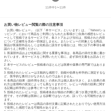
11
件中
1
〜
11
件
お買い物レビュー閲覧の際の注意事項
「お買い物レビュー」（以下「本サービス」といいます）は、「Yahoo!ショ
ッピング」において商品をご利用になられたお客様がご自身の感想をレビュ
ーとして投稿できるサービスです。各ストアおよび当社は、投稿された内容
について正確性を含め一切保証しません。またレビューの対象となる商品、
製品が医薬部外品もしくは化粧品に該当する場合には、特に以下の事項を確
認のうえご利用ください。
1. 医薬部外品および化粧品に関する重要な事項は、各商品の添付文書に書か
れています。本サービスをご利用いただく前に、必ず添付文書をお読みくだ
さい。
2. 本サービスのレビュー投稿者のほとんどは医療や薬事の専門家ではありま
せん。
3. 投稿されたレビューは主観的な感想で、効能や効果を科学的に測定するな
ど、医学的な裏付けがなされたものではありません。
4. 各商品の効果（副作用を含む）の表れ方は個人差が大きく、また効果の表
れ方は使用時の状況によっても異なりますので、レビュー内容の効果に関す
る記載は科学的には参考にすべきではありません。
5. 投稿されたレビューは、投稿者各自が独自の判断に基づき選び使用した感
想です。その判断は医師による診断ではないため、誤っている可能性があり
ます。
6. 投稿されたレビューは商品の添付文書に記載されたとおりでない使用方法
で使用した感想である可能性があります。