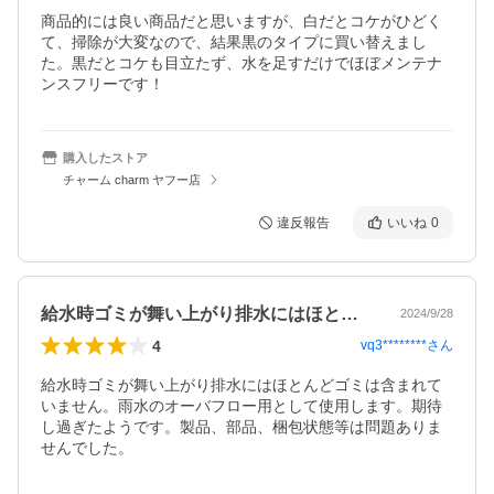
商品的には良い商品だと思いますが、白だとコケがひどく
て、掃除が大変なので、結果黒のタイプに買い替えまし
た。黒だとコケも目立たず、水を足すだけでほぼメンテナ
ンスフリーです！
購入したストア
チャーム charm ヤフー店
違反報告
いいね
0
給水時ゴミが舞い上がり排水にはほとんど…
2024/9/28
4
vq3********
さん
給水時ゴミが舞い上がり排水にはほとんどゴミは含まれて
いません。雨水のオーバフロー用として使用します。期待
し過ぎたようです。製品、部品、梱包状態等は問題ありま
せんでした。