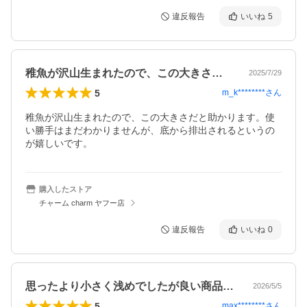
違反報告
いいね
5
稚魚が沢山生まれたので、この大きさだと…
2025/7/29
5
m_k********
さん
稚魚が沢山生まれたので、この大きさだと助かります。使
い勝手はまだわかりませんが、底から排出されるというの
が嬉しいです。
購入したストア
チャーム charm ヤフー店
違反報告
いいね
0
思ったより小さく浅めでしたが良い商品だ…
2026/5/5
5
max********
さん