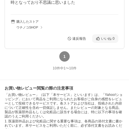
時となっており不思議に思いました
購入したストア
ウチノコSHOP
違反報告
いいね
0
1
10
件中
1
〜
10
件
お買い物レビュー閲覧の際の注意事項
「お買い物レビュー」（以下「本サービス」といいます）は、「Yahoo!ショ
ッピング」において商品をご利用になられたお客様がご自身の感想をレビュ
ーとして投稿できるサービスです。各ストアおよび当社は、投稿された内容
について正確性を含め一切保証しません。またレビューの対象となる商品、
製品が医薬部外品もしくは化粧品に該当する場合には、特に以下の事項を確
認のうえご利用ください。
1. 医薬部外品および化粧品に関する重要な事項は、各商品の添付文書に書か
れています。本サービスをご利用いただく前に、必ず添付文書をお読みくだ