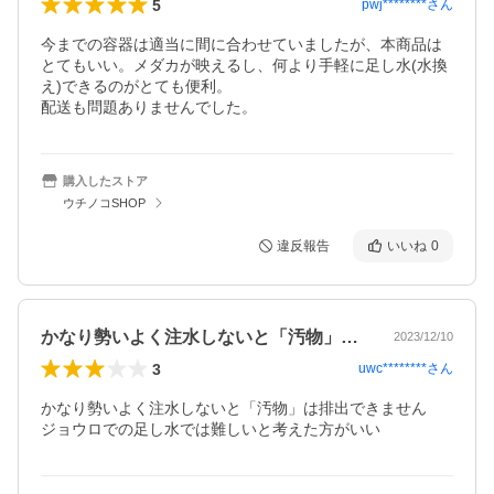
5
pwj********
さん
今までの容器は適当に間に合わせていましたが、本商品は
とてもいい。メダカが映えるし、何より手軽に足し水(水換
え)できるのがとても便利。

配送も問題ありませんでした。
購入したストア
ウチノコSHOP
違反報告
いいね
0
かなり勢いよく注水しないと「汚物」は排…
2023/12/10
3
uwc********
さん
かなり勢いよく注水しないと「汚物」は排出できません

ジョウロでの足し水では難しいと考えた方がいい