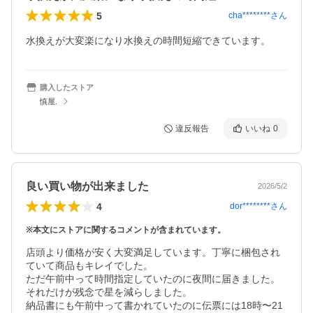
5
cha********
さん
水換えが大変楽になり水換えの時間短縮できています。
購入したストア
慎屋.
違反報告
いいね
0
良い買い物が出来ました
2026/5/2
4
dor********
さん
※本文にストアに関するコメントが含まれています。
店頭より価格が安く大変満足しています。丁寧に梱包され
ていて商品もキレイでした。

ただ午前中って時間指定していたのに夜間に届きました。
それだけが残念で星を減らしました。

納品書にも午前中って書かれていたのに伝票には18時〜21