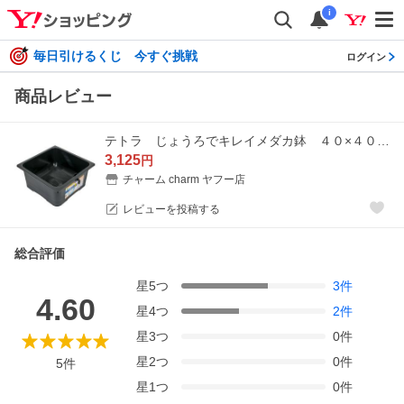
i
毎日引けるくじ 今すぐ挑戦
ログイン
商品レビュー
テトラ じょうろでキレイメダカ鉢 ４０×４０ 黒 めだか 水槽 鉢 金魚鉢 水換え不要 金魚も飼える
3,125
円
チャーム charm ヤフー店
レビューを投稿する
総合評価
星
5
つ
3
件
4.60
星
4
つ
2
件
星
3
つ
0
件
星
2
つ
0
件
5
件
星
1
つ
0
件