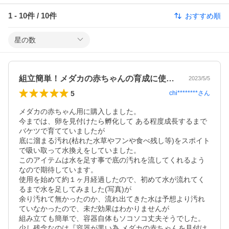
1
-
10
件 /
10
件
おすすめ順
星の数
組立簡単！メダカの赤ちゃんの育成に使用中
2023/5/5
5
chi********
さん
メダカの赤ちゃん用に購入しました。

今までは、卵を見付けたら孵化して ある程度成長するまで
バケツで育てていましたが

底に溜まる汚れ(枯れた水草やフンや食べ残し等)をスポイト
で吸い取って水換えをしていました。

このアイテムは水を足す事で底の汚れを流してくれるよう
なので期待しています。

使用を始めて約１ヶ月経過したので、初めて水が流れてく
るまで水を足してみました(写真)が

余り汚れて無かったのか、流れ出てきた水は予想より汚れ
ていなかったので、未だ効果はわかりませんが

組み立ても簡単で、容器自体もソコソコ丈夫そうでした。

少し残念なのは『容器が黒い為 メダカの赤ちゃんを見付け