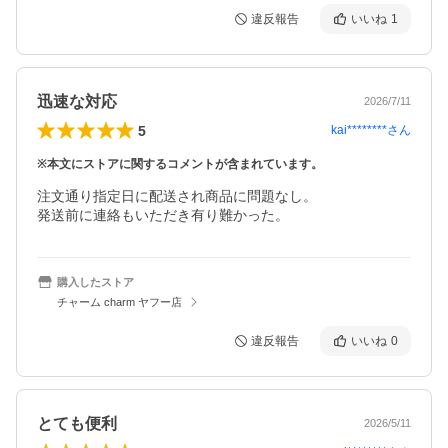
違反報告
いいね
1
迅速な対応
2026/7/11
5
kai********
さん
※本文にストアに関するコメントが含まれています。
注文通り指定日に配送され商品に問題なし。

購入したストア
チャーム charm ヤフー店
違反報告
いいね
0
とても便利
2026/5/11