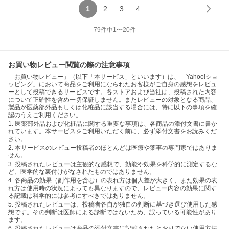
1
2
3
4
79
件中
1
〜
20
件
お買い物レビュー閲覧の際の注意事項
「お買い物レビュー」（以下「本サービス」といいます）は、「Yahoo!ショ
ッピング」において商品をご利用になられたお客様がご自身の感想をレビュ
ーとして投稿できるサービスです。各ストアおよび当社は、投稿された内容
について正確性を含め一切保証しません。またレビューの対象となる商品、
製品が医薬部外品もしくは化粧品に該当する場合には、特に以下の事項を確
認のうえご利用ください。
1. 医薬部外品および化粧品に関する重要な事項は、各商品の添付文書に書か
れています。本サービスをご利用いただく前に、必ず添付文書をお読みくだ
さい。
2. 本サービスのレビュー投稿者のほとんどは医療や薬事の専門家ではありま
せん。
3. 投稿されたレビューは主観的な感想で、効能や効果を科学的に測定するな
ど、医学的な裏付けがなされたものではありません。
4. 各商品の効果（副作用を含む）の表れ方は個人差が大きく、また効果の表
れ方は使用時の状況によっても異なりますので、レビュー内容の効果に関す
る記載は科学的には参考にすべきではありません。
5. 投稿されたレビューは、投稿者各自が独自の判断に基づき選び使用した感
想です。その判断は医師による診断ではないため、誤っている可能性があり
ます。
6. 投稿されたレビューは商品の添付文書に記載されたとおりでない使用方法