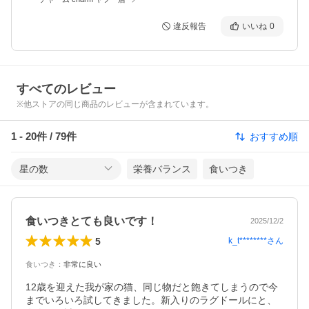
違反報告
いいね
0
すべてのレビュー
※他ストアの同じ商品のレビューが含まれています。
1
-
20
件 /
79
件
おすすめ順
星の数
栄養バランス
食いつき
食いつきとても良いです！
2025/12/2
5
k_t********
さん
食いつき
：
非常に良い
12歳を迎えた我が家の猫、同じ物だと飽きてしまうので今
までいろいろ試してきました。新入りのラグドールにと、