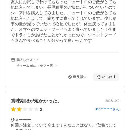
友人にお試しでわけてもらったニュートロのご飯がとても
気に入ってしまい、長毛種用のご飯にがっついていたので
シニア用を購入してみました。ニュートロのご飯がとても
気に入ったようで、飽きずに食べてくれています。少し食
事の量が減っていたので心配でしたが、体重戻ってきまし
た。オマケのウェットフードもよく食べていました！今ま
でドライしかあげたことがなかったので、ウェットフード
も喜んで食べることが分かって良かったです！
購入したストア
チャーム charm ヤフー店
違反報告
いいね
1
賞味期限が短かかった。
2023/10/2
2
kin********
さん
ひゃーーー。

何回か注文していて今までそんなことはなく、信頼はして