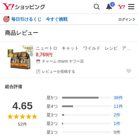
i
毎日引けるくじ 今すぐ挑戦
ログイン
商品レビュー
ニュートロ キャット ワイルド レシピ アダルト サーモン 成猫用 ２ｋｇ×２袋 ＋ ワイルド レシピ パウチ おまけ付
8,769
円
チャーム charm ヤフー店
レビューを投稿する
総合評価
星
5
つ
38
件
4.65
星
4
つ
11
件
星
3
つ
2
件
星
2
つ
1
件
52
件
星
1
つ
0
件