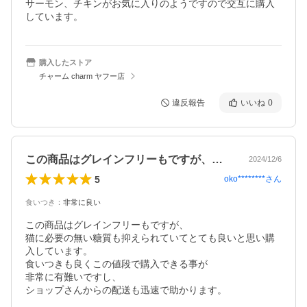
サーモン、チキンがお気に入りのようですので交互に購入
しています。
購入したストア
チャーム charm ヤフー店
違反報告
いいね
0
この商品はグレインフリーもですが、猫に…
2024/12/6
5
oko********
さん
食いつき
：
非常に良い
この商品はグレインフリーもですが、

猫に必要の無い糖質も抑えられていてとても良いと思い購
入しています。

食いつきも良くこの値段で購入できる事が

非常に有難いですし、

ショップさんからの配送も迅速で助かります。
