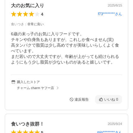
大のお気に入り
2025/6/15
4
f73********
さん
食いつき
：
非常に良い
6歳の末っ子のお気に入りフードです。

チキンや白身魚もありますが、これしか食べません(笑)

高タンパクで脂質は少し高めですが美味しいらしくよく食
べています。

まだ若いので大丈夫ですが、年齢が上がっても続けられる
ようにもう少し脂質が少ないものがあると嬉しいです。
購入したストア
チャーム charm ヤフー店
違反報告
いいね
0
食いつき抜群！
2025/9/24
5
min********
さん