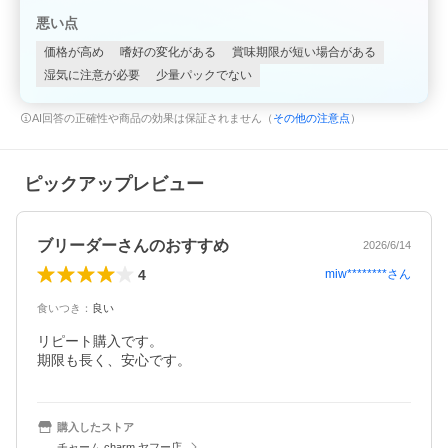
悪い点
価格が高め
嗜好の変化がある
賞味期限が短い場合がある
湿気に注意が必要
少量パックでない
AI回答の正確性や商品の効果は保証されません（
その他の注意点
）
ピックアップレビュー
ブリーダーさんのおすすめ
2026/6/14
4
miw********
さん
食いつき
：
良い
リピート購入です。

期限も長く、安心です。
購入したストア
チャーム charm ヤフー店