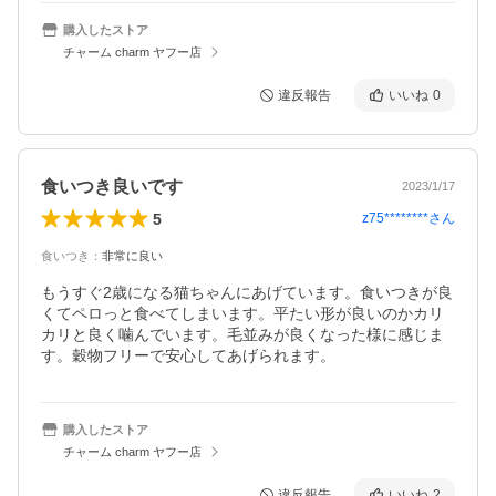
購入したストア
チャーム charm ヤフー店
違反報告
いいね
0
食いつき良いです
2023/1/17
5
z75********
さん
食いつき
：
非常に良い
もうすぐ2歳になる猫ちゃんにあげています。食いつきが良
くてペロっと食べてしまいます。平たい形が良いのかカリ
カリと良く噛んでいます。毛並みが良くなった様に感じま
す。穀物フリーで安心してあげられます。
購入したストア
チャーム charm ヤフー店
違反報告
いいね
2