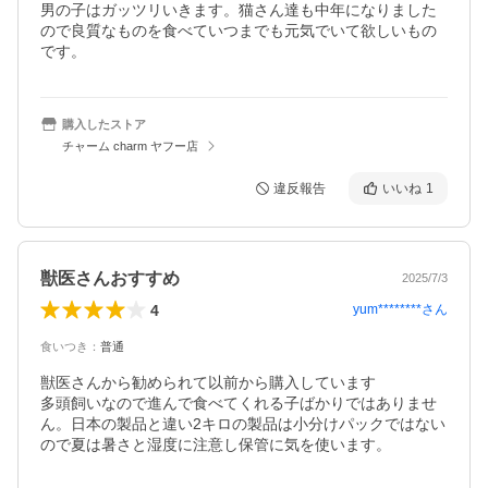
男の子はガッツリいきます。猫さん達も中年になりました
ので良質なものを食べていつまでも元気でいて欲しいもの
です。
購入したストア
チャーム charm ヤフー店
違反報告
いいね
1
獣医さんおすすめ
2025/7/3
4
yum********
さん
食いつき
：
普通
獣医さんから勧められて以前から購入しています

多頭飼いなので進んで食べてくれる子ばかりではありませ
ん。日本の製品と違い2キロの製品は小分けパックではない