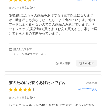
食いつき
：
非常に良い
愛猫2匹にこちらの商品をあげてもう三年以上になります
が、吐き戻しも少なくなったし、よく食べています。他の
フードは全く食べないのでこの商品のみあげています。ペ
ットショップ(実店舗)で買うよりお安く買えるし、家まで届
けてもらえるので助かっています。
購入したストア
チャーム charm ヤフー店
違反報告
いいね
0
猫のためにだ長くあげたいですね
2025/9/25
5
nic********
さん
食いつき
：
非常に良い
いつもこちらをうちの猫たちにあげてます。タンパク質な