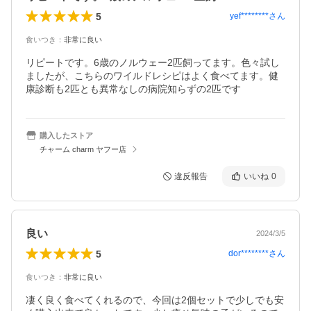
5
yef********
さん
食いつき
：
非常に良い
リピートです。6歳のノルウェー2匹飼ってます。色々試し
ましたが、こちらのワイルドレシピはよく食べてます。健
康診断も2匹とも異常なしの病院知らずの2匹です
購入したストア
チャーム charm ヤフー店
違反報告
いいね
0
良い
2024/3/5
5
dor********
さん
食いつき
：
非常に良い
凄く良く食べてくれるので、今回は2個セットで少しでも安