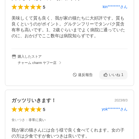
5
kin********
さん
美味しくて質も良く、我が家の猫たちに大好評です。質も
良くというのがポイント。グルテンフリーでタンパク質含
有率も高いです。1、2歳ぐらいまでよく病院に通っていた
のに、おかげでここ数年は病院知らずです。
購入したストア
チャーム charm ヤフー店
違反報告
いいね
1
ガッツリいきます！
2023/8/3
5
yok********
さん
食いつき
：
非常に良い
我が家の猫さんには合う様で良く食べてくれます。女の子
の方は少食ですが食いつきは良いです。
