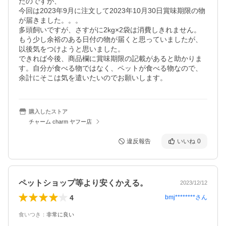
たのですが、

今回は2023年9月に注文して2023年10月30日賞味期限の物
が届きました。。。

多頭飼いですが、さすがに2kg×2袋は消費しきれません。

もう少し余裕のある日付の物が届くと思っていましたが、
以後気をつけようと思いました。

できれば今後、商品欄に賞味期限の記載があると助かりま
す。自分が食べる物ではなく、ペットが食べる物なので、
余計にそこは気を遣いたいのでお願いします。
購入したストア
チャーム charm ヤフー店
違反報告
いいね
0
ペットショップ等より安くかえる。
2023/12/12
4
bmj********
さん
食いつき
：
非常に良い