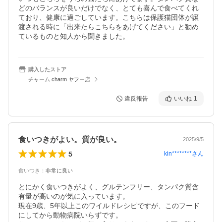
どのバランスが良いだけでなく、とても喜んで食べてくれ
ており、健康に過ごしています。こちらは保護猫団体が譲
渡される時に「出来たらこちらをあげてください」と勧め
ているものと知人から聞きました。
購入したストア
チャーム charm ヤフー店
違反報告
いいね
1
食いつきがよい。質が良い。
2025/9/5
5
kin********
さん
食いつき
：
非常に良い
とにかく食いつきがよく、グルテンフリー、タンパク質含
有量が高いのが気に入っています。

現在9歳、5年以上このワイルドレシピですが、このフード
にしてから動物病院いらずです。
