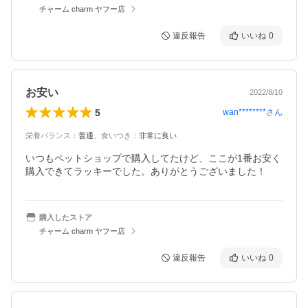
チャーム charm ヤフー店
違反報告
いいね
0
お安い
2022/8/10
5
wan********
さん
栄養バランス
：
普通
、
食いつき
：
非常に良い
いつもペットショップで購入してたけど、ここが1番お安く
購入できてラッキーでした。ありがとうございました！
購入したストア
チャーム charm ヤフー店
違反報告
いいね
0