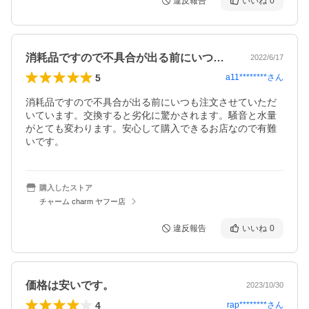
違反報告
いいね
0
消耗品ですので不具合が出る前にいつも注…
2022/6/17
5
a11********
さん
消耗品ですので不具合が出る前にいつも注文させていただ
いています。交換すると劣化に驚かされます。騒音と水量
がとても変わります。安心して購入できるお店なので有難
いです。
購入したストア
チャーム charm ヤフー店
違反報告
いいね
0
価格は安いです。
2023/10/30
4
rap********
さん