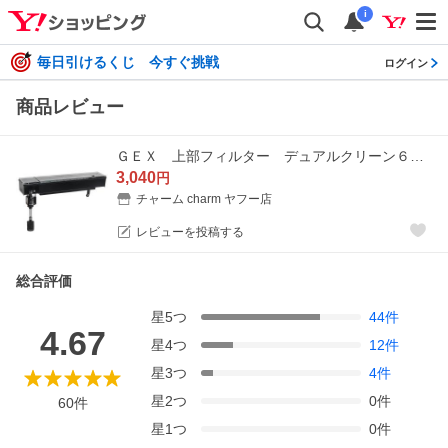
i
毎日引けるくじ 今すぐ挑戦
ログイン
商品レビュー
ＧＥＸ 上部フィルター デュアルクリーン６００ ＤＣ−６００ ６０ｃｍ水槽用
3,040
円
チャーム charm ヤフー店
レビューを投稿する
総合評価
星
5
つ
44
件
4.67
星
4
つ
12
件
星
3
つ
4
件
星
2
つ
0
件
60
件
星
1
つ
0
件