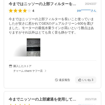
今まではニッソーの上部フィルターを長い…
2024/2/27
4
par********
さん
今まではニッソーの上部フィルターを長いこと使っていま
したが安さに惹かれてGEXのデュアルクリーン600を選び
ました。モーターの最低水量ラインが高いという難点はあ
りますがそれ以外はとても良く音も静かです。
購入したストア
チャーム charm ヤフー店
違反報告
いいね
3
今までニッソーの上部濾過を使用していま…
2021/7/18