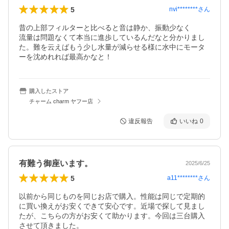
5
nvi********
さん
昔の上部フィルターと比べると音は静か、振動少なく

流量は問題なくて本当に進歩しているんだなと分かりまし
た。難を云えばもう少し水量が減らせる様に水中にモータ
購入したストア
チャーム charm ヤフー店
違反報告
いいね
0
有難う御座います。
2025/6/25
5
a11********
さん
以前から同じものを同じお店で購入。性能は同じで定期的
に買い換えがお安くできて安心です。近場で探して見まし
たが、こちらの方がお安くて助かります。今回は三台購入
させて頂きました。