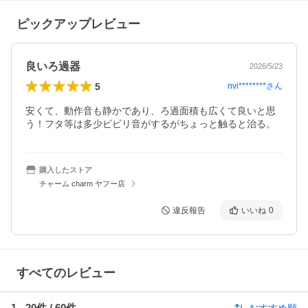
ピックアップレビュー
良いろ過器
2026/5/23
5
nvi********
さん
安くて、動作音も静かであり、ろ過面積も広くて良いと思
う！フタ等は多少ビビリ音がするがちょっと触ると治る。
購入したストア
チャーム charm ヤフー店
違反報告
いいね
0
すべてのレビュー
1
-
20
件 /
60
件
おすすめ順