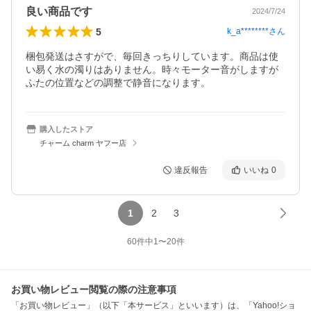
良い商品です
2024/7/24
5
k_a********
さん
梱包発送はさすがで、毎回きっちりしています。商品は使
い易く水の濁りはありません。時々モーター音がしますが
ふたの位置などの調整で静音になります。
購入したストア
チャーム charm ヤフー店
違反報告
いいね
0
1
2
3
60
件中
1
〜
20
件
お買い物レビュー閲覧の際の注意事項
「お買い物レビュー」（以下「本サービス」といいます）は、「Yahoo!ショ