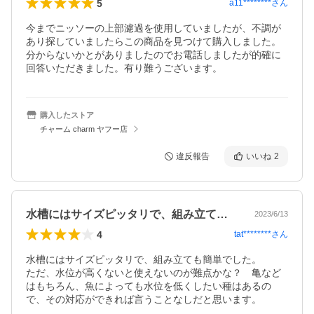
5
a11********
さん
今までニッソーの上部濾過を使用していましたが、不調が
あり探していましたらこの商品を見つけて購入しました。
分からないかとがありましたのでお電話しましたが的確に
回答いただきました。有り難うございます。
購入したストア
チャーム charm ヤフー店
違反報告
いいね
2
水槽にはサイズピッタリで、組み立ても簡…
2023/6/13
4
tat********
さん
水槽にはサイズピッタリで、組み立ても簡単でした。

ただ、水位が高くないと使えないのが難点かな？　亀など
はもちろん、魚によっても水位を低くしたい種はあるの
で、その対応ができれば言うことなしだと思います。