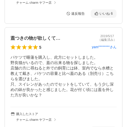
チャーム charm ヤフー店
違反報告
いいね
6
2019/5/17
蓋つきの物が欲しくて…
（編集済み）
5
yam********
さん
バケツで睡蓮を購入し、此方にセットしました。

野良猫がいるので、蓋の出来る物を探しました。

店舗の方に尋ねると外での飼育には鉢、室内でなら水槽と
教えて戴き、バケツの容量と比べ蓋のある（別売り）こち
らを選びました。

只、スイレンがあったのでセットをしていて、もう少し深
めの鉢が良かったと感じました。花が付く頃には蓋を外し
た方が良いかな？
購入したストア
チャーム charm ヤフー店