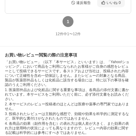
違反報告
いいね
0
1
12
件中
1
〜
12
件
お買い物レビュー閲覧の際の注意事項
「お買い物レビュー」（以下「本サービス」といいます）は、「Yahoo!ショ
ッピング」において商品をご利用になられたお客様がご自身の感想をレビュ
ーとして投稿できるサービスです。各ストアおよび当社は、投稿された内容
について正確性を含め一切保証しません。またレビューの対象となる商品、
製品が医薬部外品もしくは化粧品に該当する場合には、特に以下の事項を確
認のうえご利用ください。
1. 医薬部外品および化粧品に関する重要な事項は、各商品の添付文書に書か
れています。本サービスをご利用いただく前に、必ず添付文書をお読みくだ
さい。
2. 本サービスのレビュー投稿者のほとんどは医療や薬事の専門家ではありま
せん。
3. 投稿されたレビューは主観的な感想で、効能や効果を科学的に測定するな
ど、医学的な裏付けがなされたものではありません。
4. 各商品の効果（副作用を含む）の表れ方は個人差が大きく、また効果の表
れ方は使用時の状況によっても異なりますので、レビュー内容の効果に関す
る記載は科学的には参考にすべきではありません。