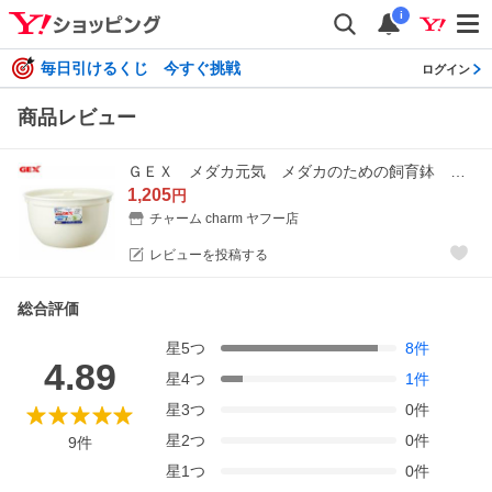
i
毎日引けるくじ 今すぐ挑戦
ログイン
商品レビュー
ＧＥＸ メダカ元気 メダカのための飼育鉢 白３７０
1,205
円
チャーム charm ヤフー店
レビューを投稿する
総合評価
星
5
つ
8
件
4.89
星
4
つ
1
件
星
3
つ
0
件
星
2
つ
0
件
9
件
星
1
つ
0
件