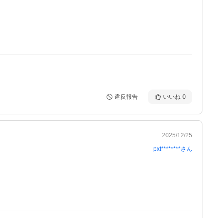
違反報告
いいね
0
2025/12/25
pxt********
さん