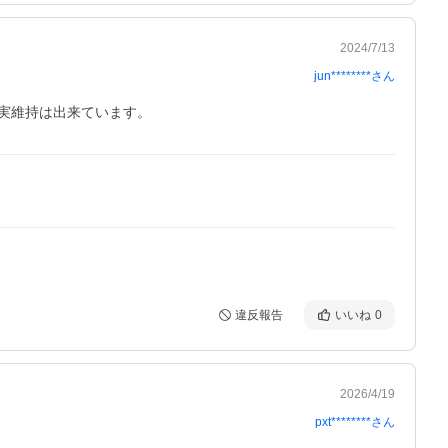
2024/7/13
jun********
さん
実維持は出来ています。
違反報告
いいね
0
2026/4/19
pxt********
さん