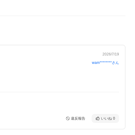
2026/7/19
wam********
さん
違反報告
いいね
0