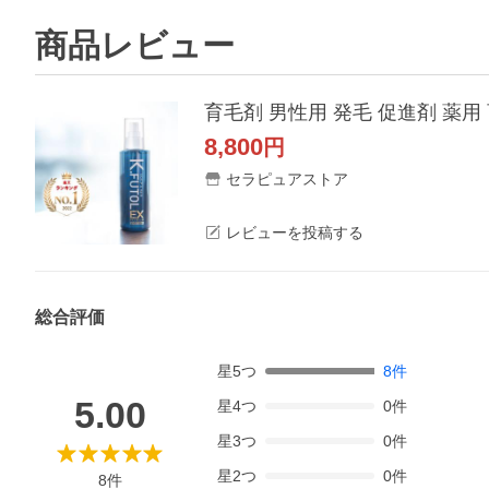
商品レビュー
育毛剤 男性用 発毛 促進剤 薬用
8,800
円
セラピュアストア
レビューを投稿する
総合評価
星
5
つ
8
件
5.00
星
4
つ
0
件
星
3
つ
0
件
星
2
つ
0
件
8
件