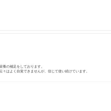
栄養の補足をしております。

云々はよく自覚できませんが、信じて使い続けています。