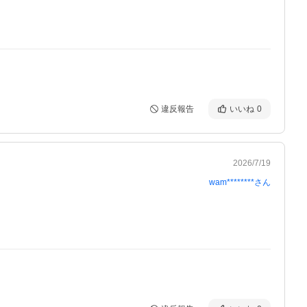
違反報告
いいね
0
2026/7/19
wam********
さん