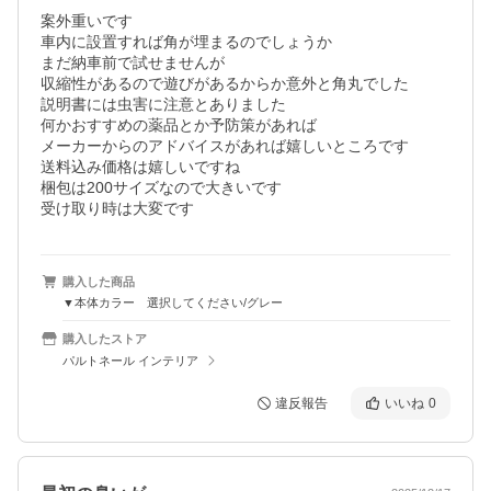
案外重いです

車内に設置すれば角が埋まるのでしょうか

まだ納車前で試せませんが

収縮性があるので遊びがあるからか意外と角丸でした

説明書には虫害に注意とありました

何かおすすめの薬品とか予防策があれば

メーカーからのアドバイスがあれば嬉しいところです

送料込み価格は嬉しいですね

梱包は200サイズなので大きいです

受け取り時は大変です
購入した商品
▼本体カラー 選択してください/グレー
購入したストア
パルトネール インテリア
違反報告
いいね
0