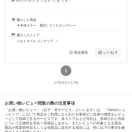
厚手のスポンジでかいてきです。
購入した商品
▼本体カラー 選択してください/グレー
購入したストア
パルトネール インテリア
違反報告
いいね
0
1
17
件中
1
〜
17
件
お買い物レビュー閲覧の際の注意事項
「お買い物レビュー」（以下「本サービス」といいます）は、「Yahoo!ショ
ッピング」において商品をご利用になられたお客様がご自身の感想をレビュ
ーとして投稿できるサービスです。各ストアおよび当社は、投稿された内容
について正確性を含め一切保証しません。またレビューの対象となる商品、
製品が医薬部外品もしくは化粧品に該当する場合には、特に以下の事項を確