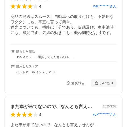
4
nar********
さん
商品の発送はスムーズ。自動車への取り付けも、不器用な
ワタクシにも、率直に言って簡単。

遮光についても、機能は十分であり、仮眠及び、車中泊時
にも、満足です。気温の効き目も、概ね期待どおりです。
購入した商品
▼本体カラー 選択してください/グレー
購入したストア
パルトネール インテリア
違反報告
いいね
0
まだ車が来てないので、なんとも言えませ…
2025/12/2
4
yuk********
さん
まだ車が来てないので、なんとも言えませんが…
