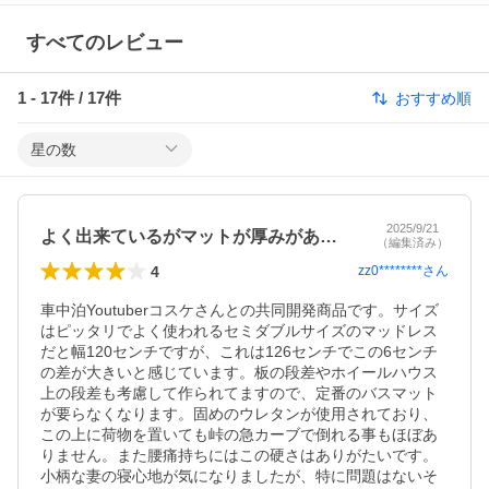
すべてのレビュー
1
-
17
件 /
17
件
おすすめ順
星の数
2025/9/21
よく出来ているがマットが厚みがあり過ぎ！
（編集済み）
4
zz0********
さん
車中泊Youtuberコスケさんとの共同開発商品です。サイズ
はピッタリでよく使われるセミダブルサイズのマッドレス
だと幅120センチですが、これは126センチでこの6センチ
の差が大きいと感じています。板の段差やホイールハウス
上の段差も考慮して作られてますので、定番のバスマット
が要らなくなります。固めのウレタンが使用されており、
この上に荷物を置いても峠の急カーブで倒れる事もほぼあ
りません。また腰痛持ちにはこの硬さはありがたいです。
小柄な妻の寝心地が気になりましたが、特に問題はないそ