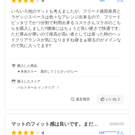
4
hid********
さん
いろいろ他のマットも考えましたが、フリード後部座席と
ラゲッジスペースは色々なアレンジ出来るので、フリード
ピッタリでかつ分割で利用出来るコスケさんコラボのこち
らを購入しました‼️腰痛にはちょうど良い硬さで快適です。
ただ厚みが厚いので座高が高い者としては座った時のヘッ
ドクリアランスが気になりますね😅まぁ寝るのがメインな
ので気に入ってます‼️
購入した商品
▼本体カラー 選択してください/グレー
購入したストア
パルトネール インテリア
違反報告
いいね
1
マットのフィット感は良いです。まだ泊ま…
2026/1/30
4
zak********
さん