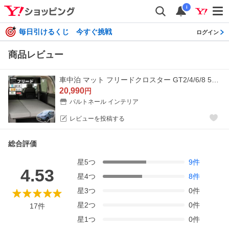
i
毎日引けるくじ 今すぐ挑戦
ログイン
商品レビュー
車中泊 マット フリードクロスター GT2/4/6/8 5人乗り専用 フラットマット FREED CROSSTAR 段差解消 ホンダ 車中泊グッズ NOMAD BASE A1609-5
20,990
円
パルトネール インテリア
レビューを投稿する
総合評価
星
5
つ
9
件
4.53
星
4
つ
8
件
星
3
つ
0
件
星
2
つ
0
件
17
件
星
1
つ
0
件