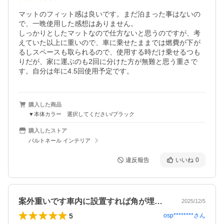
マットのフィット感は良いです。まだ泊まった事はないの
で、一晩使用した感想はありません。

しっかりとしたマットなので仕方ないと思うのですが、考
えていた以上に重いので、車に乗せたままでは燃費が下が
るしスペースも取られるので、使用する時だけ乗せるつも
りだが、家に運ぶのも2回に分けた方が無難と思う重さで
す。自分は年に4.5回使用予定です。
購入した商品
▼本体カラー 選択してください/ブラック
購入したストア
パルトネール インテリア
違反報告
いいね
0
案外重いです車内に設置すれば角が埋まる…
2025/12/5
5
osp********
さん