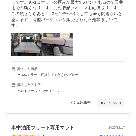
うです。★-1はマットの厚みが最大9.5センチあるので天井
までが狭くなります。また収納スペースも結構取ります。
この硬さならあと2～3センチ位薄くしても全く問題ないと
思います。薄型バージョンが販売されたら是非欲しいで
す。
購入した商品
▼本体カラー 選択してください/グレー
購入したストア
パルトネール インテリア
違反報告
いいね
5
車中泊用フリード専用マット
2025/12/17