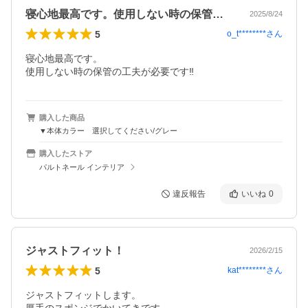
寝心地最高です。使用しない時の保管の工…
2025/8/24
5
o_t********
さん
寝心地最高です。

使用しない時の保管の工夫が必要です‼️
購入した商品
▼本体カラー 選択してください/グレー
購入したストア
パルトネール インテリア
違反報告
いいね
0
ジャストフィット！
2026/2/15
5
kat********
さん
ジャストフィットします。
