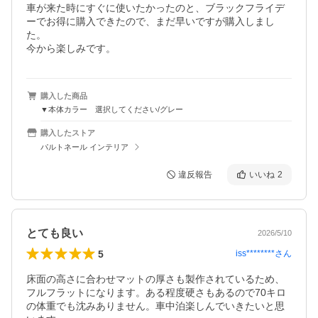
車が来た時にすぐに使いたかったのと、ブラックフライデ
ーでお得に購入できたので、まだ早いですが購入しまし
た。

今から楽しみです。
購入した商品
▼本体カラー 選択してください/グレー
購入したストア
パルトネール インテリア
違反報告
いいね
2
とても良い
2026/5/10
5
iss********
さん
床面の高さに合わせマットの厚さも製作されているため、
フルフラットになります。ある程度硬さもあるので70キロ
の体重でも沈みありません。車中泊楽しんでいきたいと思