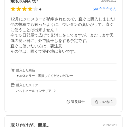
最初の臭いが…
2025/12/17
4
yur********
さん
12月にクロスターが納車されたので、直ぐに購入しました!
他の投稿でも有ったように、ウレタンの臭いがして、直ぐ
に使うことは出来ません！

今で５日部屋で広げて臭消しをしてますが、まだします天
気の良い日に、外で陰干しをする予定です。

直ぐに使いたい方は、要注意！

その他は、固くて寝心地は良いです。
購入した商品
▼本体カラー 選択してください/グレー
購入したストア
パルトネール インテリア
違反報告
いいね
1
取り付けが、簡単。
2026/3/29