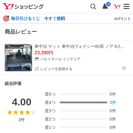
i
毎日引けるくじ 今すぐ挑戦
ログイン
商品レビュー
車中泊 マット 車中泊ヴォクシー80系 ノア 8人乗り専用 フラットマット NOAH VOXY 車中泊 グッズ 段差解消 トヨタ NOMAD BASE A1607-8
23,390
円
パルトネール インテリア
レビューを投稿する
総合評価
星
5
つ
0
件
4.00
星
4
つ
3
件
星
3
つ
0
件
星
2
つ
0
件
3
件
星
1
つ
0
件