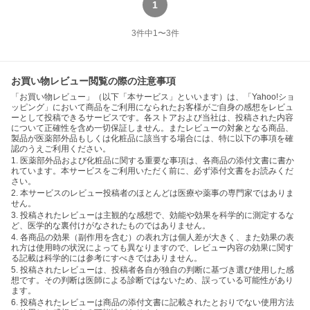
1
3
件中
1
〜
3
件
お買い物レビュー閲覧の際の注意事項
「お買い物レビュー」（以下「本サービス」といいます）は、「Yahoo!ショ
ッピング」において商品をご利用になられたお客様がご自身の感想をレビュ
ーとして投稿できるサービスです。各ストアおよび当社は、投稿された内容
について正確性を含め一切保証しません。またレビューの対象となる商品、
製品が医薬部外品もしくは化粧品に該当する場合には、特に以下の事項を確
認のうえご利用ください。
1. 医薬部外品および化粧品に関する重要な事項は、各商品の添付文書に書か
れています。本サービスをご利用いただく前に、必ず添付文書をお読みくだ
さい。
2. 本サービスのレビュー投稿者のほとんどは医療や薬事の専門家ではありま
せん。
3. 投稿されたレビューは主観的な感想で、効能や効果を科学的に測定するな
ど、医学的な裏付けがなされたものではありません。
4. 各商品の効果（副作用を含む）の表れ方は個人差が大きく、また効果の表
れ方は使用時の状況によっても異なりますので、レビュー内容の効果に関す
る記載は科学的には参考にすべきではありません。
5. 投稿されたレビューは、投稿者各自が独自の判断に基づき選び使用した感
想です。その判断は医師による診断ではないため、誤っている可能性があり
ます。
6. 投稿されたレビューは商品の添付文書に記載されたとおりでない使用方法