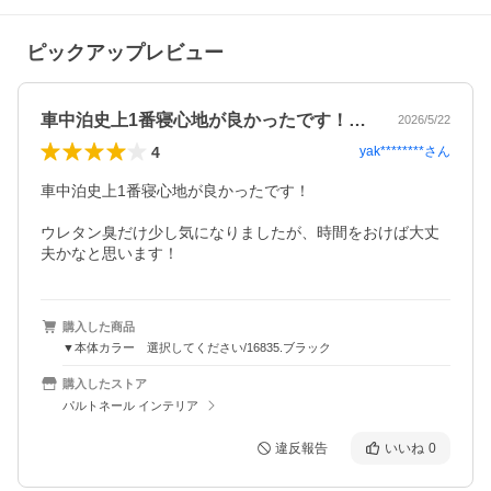
ピックアップレビュー
車中泊史上1番寝心地が良かったです！ウ…
2026/5/22
4
yak********
さん
車中泊史上1番寝心地が良かったです！

ウレタン臭だけ少し気になりましたが、時間をおけば大丈
夫かなと思います！
購入した商品
▼本体カラー 選択してください/16835.ブラック
購入したストア
パルトネール インテリア
違反報告
いいね
0