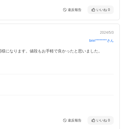
違反報告
いいね
0
2024/5/3
bnn********
さん
同様になります。値段もお手軽で良かったと思いました。

違反報告
いいね
0