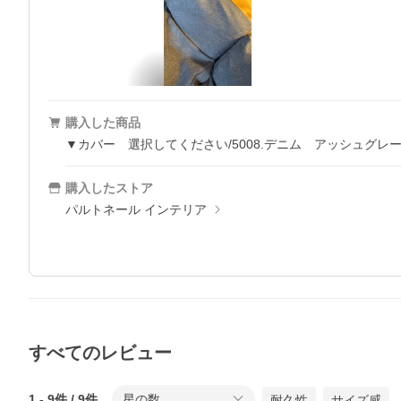
購入した商品
▼カバー 選択してください/5008.デニム アッシュグレ
購入したストア
パルトネール インテリア
すべてのレビュー
1
-
9
件 /
9
件
星の数
耐久性
サイズ感