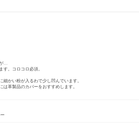
…

ます。コロコロ必須。

に細かい粉が入るわで少し凹んでいます。

には革製品のカバーをおすすめします。
ルー