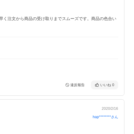
早く注文から商品の受け取りまでスムーズです。商品の色合い
違反報告
いいね
0
2020/2/16
hap********
さん