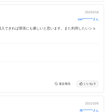
2023/2/18
san********
さん
購入できれば環境にも優しいと思います。また利用したいショ
違反報告
いいね
0
2021/10/5
lfk********
さん