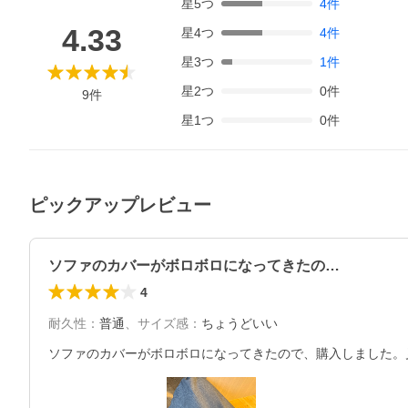
星
5
つ
4
件
4.33
星
4
つ
4
件
星
3
つ
1
件
星
2
つ
0
件
9
件
星
1
つ
0
件
ピックアップレビュー
ソファのカバーがボロボロになってきたの…
4
耐久性
：
普通
、
サイズ感
：
ちょうどいい
ソファのカバーがボロボロになってきたので、購入しました。