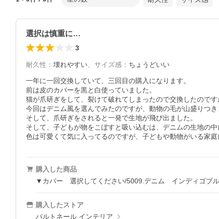
選択は慎重に…
3
耐久性
：
壊れやすい
、
サイズ感
：
ちょうどいい
一年に一回交換していて、三回目の購入になります。

前は皮のカバーを黒と白使っていました。

猫が爪研ぎをして、裂けて破れてしまったので交換したのですが
今回はデニム風を選んでみたのですが、動物の毛が山盛りつき
そして、爪研ぎをされると一発で生地が飛び出ました。

そして、子どもが物をこぼすと吸い込むは、デニムの生地の中
色は可愛くて気に入ってるのですが、子どもや動物がいる家庭
購入した商品
▼カバー 選択してください/5009.デニム インディゴブ
購入したストア
パルトネール インテリア