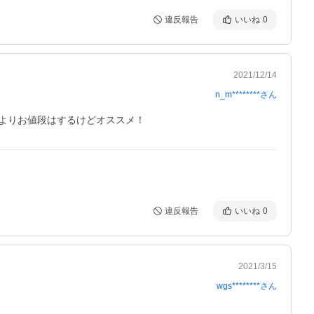
違反報告
いいね
0
2021/12/14
n_m********
さん
よりお値段はするけどオススメ！
違反報告
いいね
0
2021/3/15
wgs********
さん