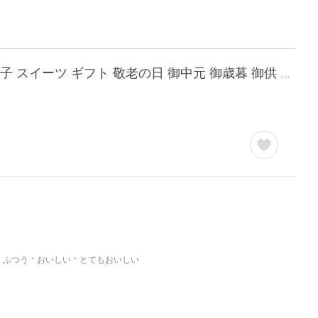
神戸プリン プレミアムバニラ ４個入 トーラク（のし対応）神戸土産 手提げ袋付き 洋菓子 スイーツ ギフト 敬老の日 御中元 御歳暮 御供 常温 賞味期限
ふつう
おいしい
とてもおいしい