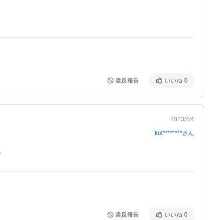
違反報告
いいね
0
2023/4/4
kot********
さん
。
違反報告
いいね
0