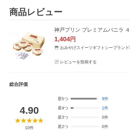
商品レビュー
1,404
円
おみやげスイーツギフトシーブランド神
レビューを投稿する
総合評価
星
5
つ
9
件
4.90
星
4
つ
1
件
星
3
つ
0
件
星
2
つ
0
件
10
件