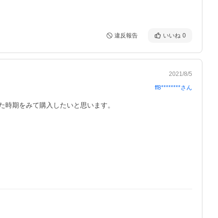
違反報告
いいね
0
2021/8/5
ff8********
さん
た時期をみて購入したいと思います。