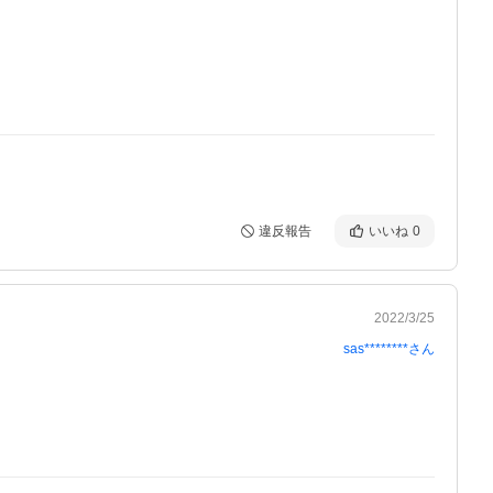
違反報告
いいね
0
2022/3/25
sas********
さん