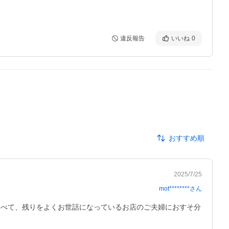
違反報告
いいね
0
おすすめ順
2025/7/25
mot********
さん
食べて、残りをよくお世話になっているお店のご夫婦におすそ分