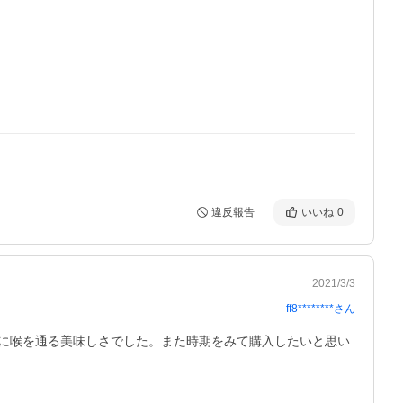
違反報告
いいね
0
2021/3/3
ff8********
さん
に喉を通る美味しさでした。また時期をみて購入したいと思い