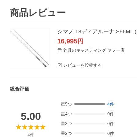
商品レビュー
シマノ 18ディアルーナ S96M
16,995
円
釣具のキャスティング ヤフー店
レビューを投稿する
総合評価
星
5
つ
4
件
5.00
星
4
つ
0
件
星
3
つ
0
件
星
2
つ
0
件
4
件