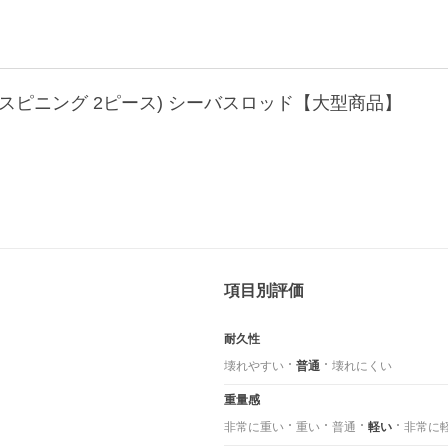
L (スピニング 2ピース) シーバスロッド【大型商品】
項目別評価
耐久性
壊れやすい
普通
壊れにくい
重量感
非常に重い
重い
普通
軽い
非常に