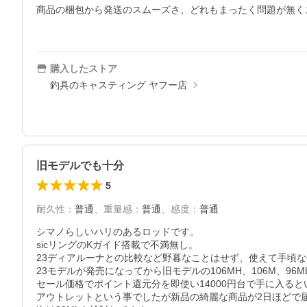
商品の梱包から発送のスムーズさ、どれもまったく問題が無く
購入したストア
釣具のキャスティング ヤフー店
旧モデルでも十分
5
耐久性
：
普通
、
重量感
：
普通
、
感度
：
普通
シマノらしいハリのあるロッドです。

sicリングのKガイド搭載で不満無し。

23ディアルーナとの比較など野暮なことはせず、使えて手頃な
23モデルが発売になってから旧モデルの106MH、106M、96M
セール価格でポイント還元分を即使い14000円台で手に入ると
アウトレットという事でしたが新品の綺麗な商品が2日ほどで届