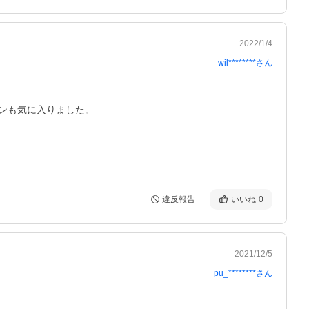
2022/1/4
wil********
さん
ンも気に入りました。
違反報告
いいね
0
2021/12/5
pu_********
さん