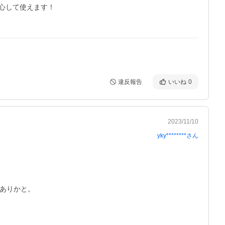
して使えます！

違反報告
いいね
0
2023/11/10
yky********
さん
ありかと。
