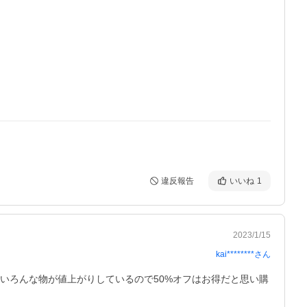
違反報告
いいね
1
2023/1/15
kai********
さん
いろんな物が値上がりしているので50%オフはお得だと思い購