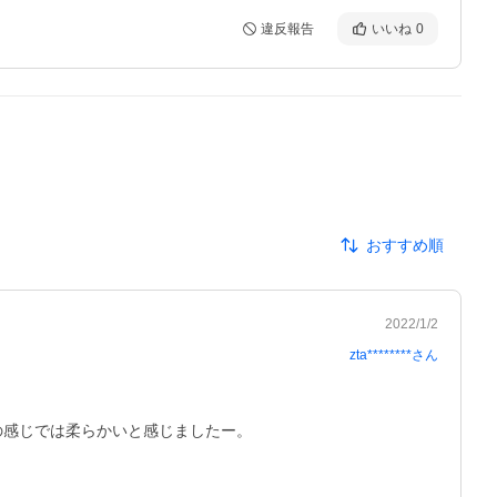
違反報告
いいね
0
おすすめ順
2022/1/2
zta********
さん
感じでは柔らかいと感じましたー。
