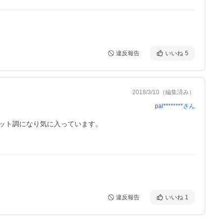
違反報告
いいね
5
2018/3/10
（編集済み）
pal********
さん
ト調になり気に入っています。

違反報告
いいね
1