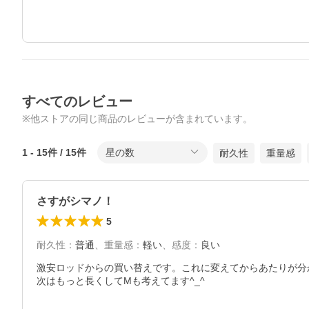
すべてのレビュー
※他ストアの同じ商品のレビューが含まれています。
1
-
15
件 /
15
件
星の数
耐久性
重量感
さすがシマノ！
5
耐久性
：
普通
、
重量感
：
軽い
、
感度
：
良い
激安ロッドからの買い替えです。これに変えてからあたりが分
次はもっと長くしてMも考えてます^_^