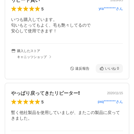
リピート買い
2020/6/3
5
yra********
さん
いつも購入しています。

匂いもとってもよく、毛も艶々してるので

安心して使用できます！
購入したストア
キャニッツショップ
違反報告
いいね
0
やっぱり戻ってきたリピーター❗️
2020/11/15
5
pxq********
さん
暫く他社製品を使用していましが、またこの製品に戻って
きました。