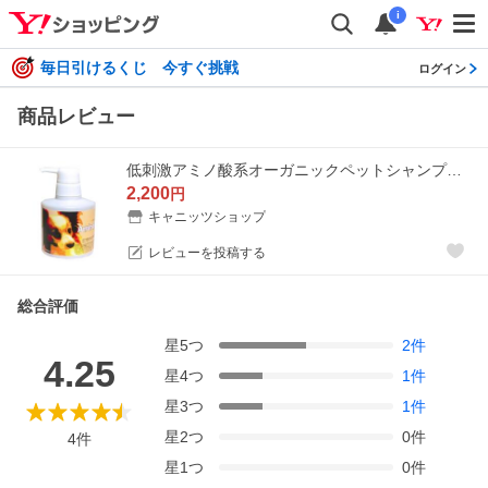
i
毎日引けるくじ 今すぐ挑戦
ログイン
商品レビュー
低刺激アミノ酸系オーガニックペットシャンプー AminoPets 300g
2,200
円
キャニッツショップ
レビューを投稿する
総合評価
星
5
つ
2
件
4.25
星
4
つ
1
件
星
3
つ
1
件
星
2
つ
0
件
4
件
星
1
つ
0
件