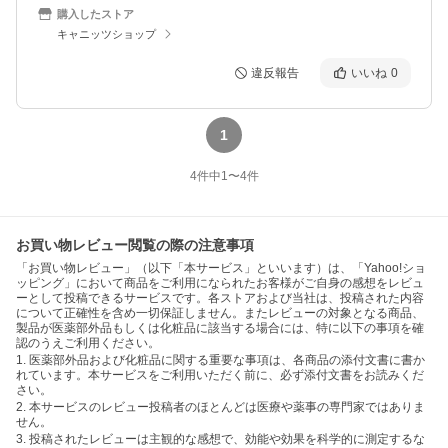
購入したストア
キャニッツショップ
違反報告
いいね
0
1
4
件中
1
〜
4
件
お買い物レビュー閲覧の際の注意事項
「お買い物レビュー」（以下「本サービス」といいます）は、「Yahoo!ショ
ッピング」において商品をご利用になられたお客様がご自身の感想をレビュ
ーとして投稿できるサービスです。各ストアおよび当社は、投稿された内容
について正確性を含め一切保証しません。またレビューの対象となる商品、
製品が医薬部外品もしくは化粧品に該当する場合には、特に以下の事項を確
認のうえご利用ください。
1. 医薬部外品および化粧品に関する重要な事項は、各商品の添付文書に書か
れています。本サービスをご利用いただく前に、必ず添付文書をお読みくだ
さい。
2. 本サービスのレビュー投稿者のほとんどは医療や薬事の専門家ではありま
せん。
3. 投稿されたレビューは主観的な感想で、効能や効果を科学的に測定するな