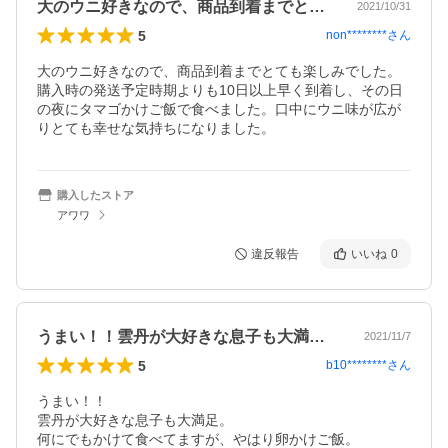
大のウニ好きなので、商品到着までとても…
2021/10/31
5
non********
さん
大のウニ好きなので、商品到着までとても楽しみでした。
購入時の発送予定時期よりも10日以上早く到着し、その日
の夜にタマゴかけご飯で食べました。口中にウニ味が広が
りとても幸せな気持ちになりました。
購入したストア
アワワ
違反報告
いいね
0
うまい！！雲丹が大好きな息子も大満足。…
2021/11/7
5
b10********
さん
うまい！！

雲丹が大好きな息子も大満足。

何にでもかけて食べてますが、やはり卵かけご飯。
