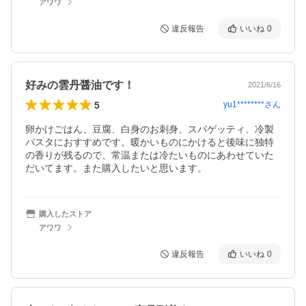
アワワ
違反報告
いいね
0
好みの雲丹醤油です！
2021/6/16
5
yu1********
さん
卵かけごはん、豆腐、白身のお刺身、スパゲッティ、冷製
パスタにおすすめです。暖かいものにかけると後味に独特
の香りが残るので、常温または冷たいものにあわせていた
だいてます。また購入したいと思います。
購入したストア
アワワ
違反報告
いいね
0