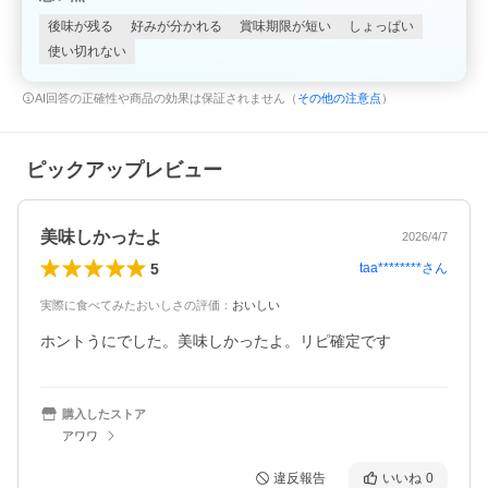
後味が残る
好みが分かれる
賞味期限が短い
しょっぱい
使い切れない
AI回答の正確性や商品の効果は保証されません（
その他の注意点
）
ピックアップレビュー
美味しかったよ
2026/4/7
5
taa********
さん
実際に食べてみたおいしさの評価
：
おいしい
ホントうにでした。美味しかったよ。リピ確定です
購入したストア
アワワ
違反報告
いいね
0