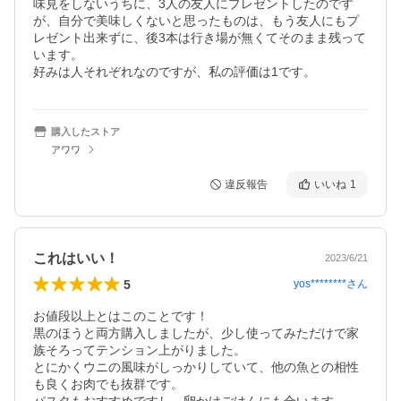
味見をしないうちに、3人の友人にプレゼントしたのです
が、自分で美味しくないと思ったものは、もう友人にもプ
レゼント出来ずに、後3本は行き場が無くてそのまま残って
います。

好みは人それぞれなのですが、私の評価は1です。
購入したストア
アワワ
違反報告
いいね
1
これはいい！
2023/6/21
5
yos********
さん
お値段以上とはこのことです！

黒のほうと両方購入しましたが、少し使ってみただけで家
族そろってテンション上がりました。

とにかくウニの風味がしっかりしていて、他の魚との相性
も良くお肉でも抜群です。
