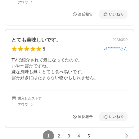
アワワ
違反報告
いいね
0
とても美味しいです。
2023/3/29
5
zfi********
さん
TVで紹介されて気になってたので。

いや〜雲丹ですね。

嫌な風味も無くとても食べ易いです。

雲丹好きにはたまらない物かもしれません。
購入したストア
アワワ
違反報告
いいね
0
1
2
3
4
5