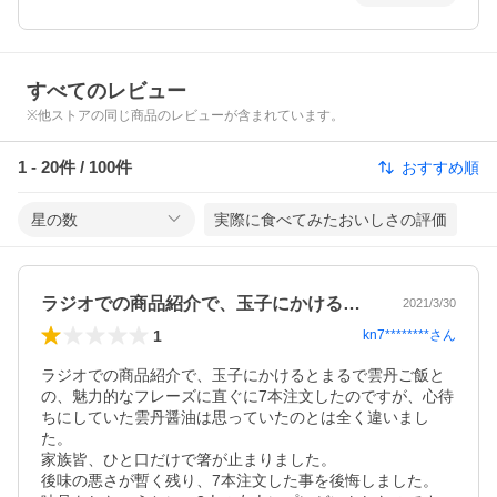
すべてのレビュー
※他ストアの同じ商品のレビューが含まれています。
1
-
20
件 /
100
件
おすすめ順
星の数
実際に食べてみたおいしさの評価
ラジオでの商品紹介で、玉子にかけるとま…
2021/3/30
1
kn7********
さん
ラジオでの商品紹介で、玉子にかけるとまるで雲丹ご飯と
の、魅力的なフレーズに直ぐに7本注文したのですが、心待
ちにしていた雲丹醤油は思っていたのとは全く違いまし
た。

家族皆、ひと口だけで箸が止まりました。

後味の悪さが暫く残り、7本注文した事を後悔しました。
