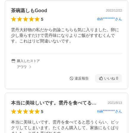
茶碗蒸しもGood
2022/12/22
5
dsh********
さん
雲丹大好物の私だから勿論こちらも気に入りました。卵に
少し垂らすだけで雲丹味になりよりご飯がすすむくんで
す。これはリピ間違いないです。
購入したストア
アワワ
違反報告
いいね
0
本当に美味しいです。雲丹を食べてると思…
2021/8/13
5
nak********
さん
本当に美味しいです。雲丹を食べてると思うくらい、ビッ
クリしてしまいます。たくさん購入して、家族にもくばり