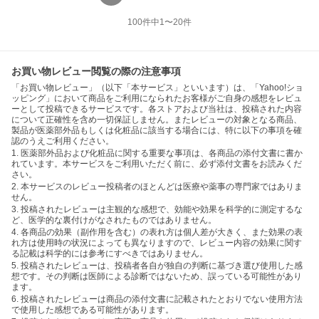
100
件中
1
〜
20
件
お買い物レビュー閲覧の際の注意事項
「お買い物レビュー」（以下「本サービス」といいます）は、「Yahoo!ショ
ッピング」において商品をご利用になられたお客様がご自身の感想をレビュ
ーとして投稿できるサービスです。各ストアおよび当社は、投稿された内容
について正確性を含め一切保証しません。またレビューの対象となる商品、
製品が医薬部外品もしくは化粧品に該当する場合には、特に以下の事項を確
認のうえご利用ください。
1. 医薬部外品および化粧品に関する重要な事項は、各商品の添付文書に書か
れています。本サービスをご利用いただく前に、必ず添付文書をお読みくだ
さい。
2. 本サービスのレビュー投稿者のほとんどは医療や薬事の専門家ではありま
せん。
3. 投稿されたレビューは主観的な感想で、効能や効果を科学的に測定するな
ど、医学的な裏付けがなされたものではありません。
4. 各商品の効果（副作用を含む）の表れ方は個人差が大きく、また効果の表
れ方は使用時の状況によっても異なりますので、レビュー内容の効果に関す
る記載は科学的には参考にすべきではありません。
5. 投稿されたレビューは、投稿者各自が独自の判断に基づき選び使用した感
想です。その判断は医師による診断ではないため、誤っている可能性があり
ます。
6. 投稿されたレビューは商品の添付文書に記載されたとおりでない使用方法
で使用した感想である可能性があります。