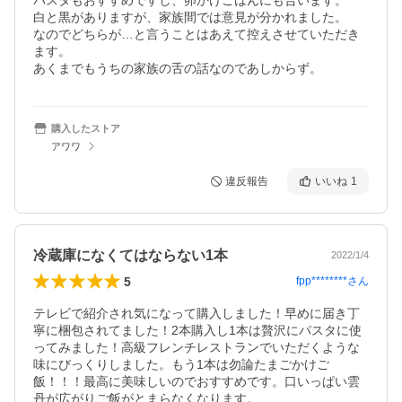
パスタもおすすめですし、卵かけごはんにも合います。

白と黒がありますが、家族間では意見が分かれました。

なのでどちらが…と言うことはあえて控えさせていただき
ます。

あくまでもうちの家族の舌の話なのであしからず。
購入したストア
アワワ
違反報告
いいね
1
冷蔵庫になくてはならない1本
2022/1/4
5
fpp********
さん
テレビで紹介され気になって購入しました！早めに届き丁
寧に梱包されてました！2本購入し1本は贅沢にパスタに使
ってみました！高級フレンチレストランでいただくような
味にびっくりしました。もう1本は勿論たまごかけご
飯！！！最高に美味しいのでおすすめです。口いっぱい雲
丹が広がりご飯がとまらなくなります。