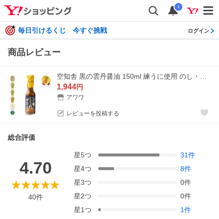
i
毎日引けるくじ 今すぐ挑戦
ログイン
商品レビュー
空知舎 黒の雲丹醤油 150ml 練うに使用 のし・ギフト対応可
1,944
円
アワワ
レビューを投稿する
総合評価
星
5
つ
31
件
4.70
星
4
つ
8
件
星
3
つ
0
件
星
2
つ
0
件
40
件
星
1
つ
1
件