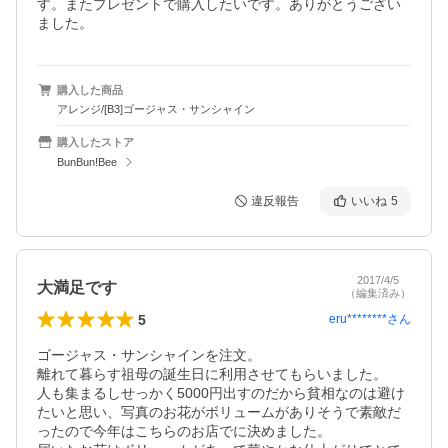
す。またプレゼントで購入したいです。ありがとうござい
ました。
購入した商品
アレンジ/[B3]ゴージャス・サンシャイン
購入したストア
BunBun!Bee
違反報告
いいね
5
2017/4/5
大満足です
（編集済み）
5
eru********
さん
ゴージャス・サンシャインを注文。

離れて暮らす祖母の誕生日に利用させてもらいました。

人も集まるしせっかく5000円出すのだから貧相なのは避け
たいと思い、写真のお花がボリュームがありそうで素敵だ
ったので今年はこちらのお店でに決めました。
