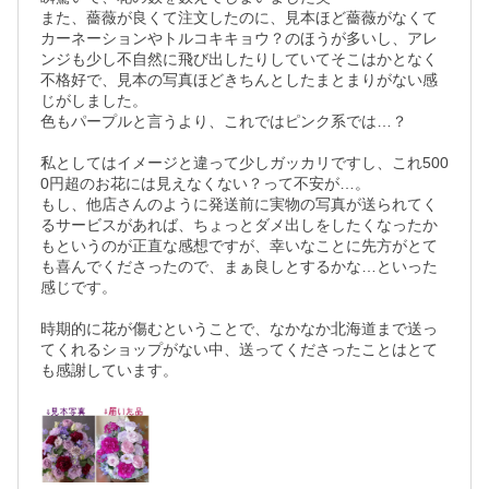
また、薔薇が良くて注文したのに、見本ほど薔薇がなくて
カーネーションやトルコキキョウ？のほうが多いし、アレ
ンジも少し不自然に飛び出したりしていてそこはかとなく
不格好で、見本の写真ほどきちんとしたまとまりがない感
じがしました。

色もパープルと言うより、これではピンク系では…？

私としてはイメージと違って少しガッカリですし、これ500
0円超のお花には見えなくない？って不安が…。

もし、他店さんのように発送前に実物の写真が送られてく
るサービスがあれば、ちょっとダメ出しをしたくなったか
もというのが正直な感想ですが、幸いなことに先方がとて
も喜んでくださったので、まぁ良しとするかな…といった
感じです。

時期的に花が傷むということで、なかなか北海道まで送っ
てくれるショップがない中、送ってくださったことはとて
も感謝しています。