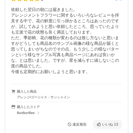
依頼した翌日の朝には届きました。

アレンジメントフラワーに関するいろいろなレビューを拝
見する中で、花の鮮度に引っ掛かるところはあったのです
が、試してみようと思い依頼したところ、思っていたより
も立派で花の状態も良く満足しております。

ただ、季節柄、花の種類が変わるのは致し方ないと思いま
すがどうしても商品名のサンプル画像の様な商品が届くと
思ってしまいがちなのでその点、もう少しこの様なパター
ンという様なサンプル写真も商品ページにあれば良いか
な。とは思いました。ですが、星を減らすに値しないこの
度の商品でした。

今後も定期的にお願いしようと思います。
購入した商品
アレンジ/ゴージャス・サンシャイン
購入したストア
BunBun!Bee
違反報告
いいね
13