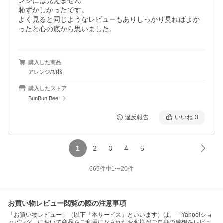
ンジには見えません

恥ずかしかったです。

よく見ると同じようなレビューもありしっかり見ればよか
ったと心の底から思いました。
購入した商品
アレンジ/初桜
購入したストア
BunBun!Bee
違反報告
いいね
3
1
2
3
4
5
665
件中
1
〜
20
件
お買い物レビュー閲覧の際の注意事項
「お買い物レビュー」（以下「本サービス」といいます）は、「Yahoo!ショ
ッピング」において商品をご利用になられたお客様がご自身の感想をレビュ