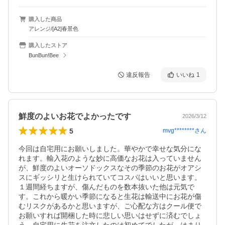
購入した商品
アレンジ/[A2]春景色
購入したストア
BunBun!Bee
違反報告
いいね
1
鮮度のよいお花でよかったです
2026/3/12
5
mvg********
さん
今回は自宅用にお願いしました。華やかで幸せな気分にな
れます。輸入花のような妙に高価なお花は入っていません
が、鮮度のよいオーソドックスなその季節のお花がオアシ
スにギッシリと生けられていてコスパはいいと思います。
１週間経ちますが、傷んだものを数本抜いた他は元気で
す。これから暖かい季節になると生花は輸送中にお花が傷
むリスクがあるかと思いますが、ご心配な方はクール便で
お願いすれば開梱した時に悲しい思いはせずに済むでしょ