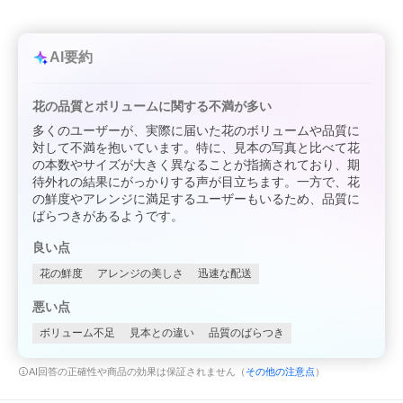
AI要約
花の品質とボリュームに関する不満が多い
多くのユーザーが、実際に届いた花のボリュームや品質に
対して不満を抱いています。特に、見本の写真と比べて花
の本数やサイズが大きく異なることが指摘されており、期
待外れの結果にがっかりする声が目立ちます。一方で、花
の鮮度やアレンジに満足するユーザーもいるため、品質に
ばらつきがあるようです。
良い点
花の鮮度
アレンジの美しさ
迅速な配送
悪い点
ボリューム不足
見本との違い
品質のばらつき
AI回答の正確性や商品の効果は保証されません（
その他の注意点
）