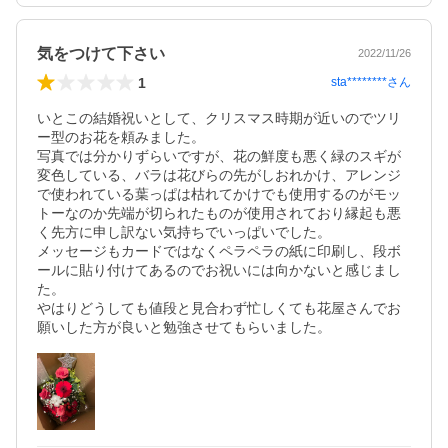
気をつけて下さい
2022/11/26
1
sta********
さん
いとこの結婚祝いとして、クリスマス時期が近いのでツリ
ー型のお花を頼みました。

写真では分かりずらいですが、花の鮮度も悪く緑のスギが
変色している、バラは花びらの先がしおれかけ、アレンジ
で使われている葉っぱは枯れてかけでも使用するのがモッ
トーなのか先端が切られたものが使用されており縁起も悪
く先方に申し訳ない気持ちでいっぱいでした。

メッセージもカードではなくペラペラの紙に印刷し、段ボ
ールに貼り付けてあるのでお祝いには向かないと感じまし
た。

やはりどうしても値段と見合わず忙しくても花屋さんでお
願いした方が良いと勉強させてもらいました。