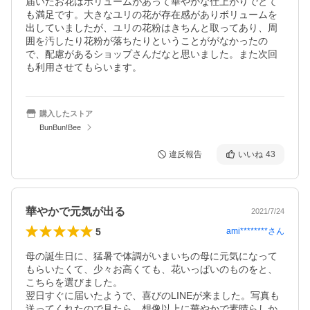
届いたお花はボリュームがあって華やかな仕上がりでとて
も満足です。大きなユリの花が存在感がありボリュームを
出していましたが、ユリの花粉はきちんと取ってあり、周
囲を汚したり花粉が落ちたりということががなかったの
で、配慮があるショップさんだなと思いました。また次回
も利用させてもらいます。
購入したストア
BunBun!Bee
違反報告
いいね
43
華やかで元気が出る
2021/7/24
5
ami********
さん
母の誕生日に、猛暑で体調がいまいちの母に元気になって
もらいたくて、少々お高くても、花いっぱいのものをと、
こちらを選びました。

翌日すぐに届いたようで、喜びのLINEが来ました。写真も
送ってくれたので見たら、想像以上に華やかで素晴らしか