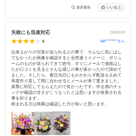
違反報告
いいね
1
失敗にも迅速対応
2025/1/28
4
tak********
さん
出来上がりの写真が送られるとの事で、そんなに気にはし
てなかったが画像を確認すると全然違うイメージ、ボリュ
ームのものが送られてきて絶句…すぐにメールで連絡はし
たが口コミを見るとそんな感じの事が多かったので諦めて
ました。そしたら、着日当日にもかかわらず配送を止めて
再度作り直して間に合わせるとメールが来て驚きました。
真摯に対応してもらえたので良かったです。作る側のチェ
ックや確認の甘さがこうなったとは思いますが改善される
事を祈ります。

頼まれる方は画素は確認した方が良いと思います。