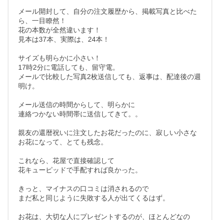
メール開封して、自分の注文履歴から、掲載写真と比べた
ら、一目瞭然！

花の本数が全然違います！

見本は37本、実際は、24本！

サイズも明らかに小さい！

17時2分に電話しても、留守電。

メールで比較した写真2枚送信しても、返事は、配達後の週
明け。

メール送信の時間からして、明らかに

連絡つかない時間帯に送信してきて。。

親友の還暦祝いに注文したお花だったのに、寂しい小さな
お花になって、とても残念。

これなら、花屋で直接確認して

花キューピッドで手配すれば良かった。

きっと、マイナスの口コミは消されるので

まだ私と同じように失敗する人が出てくるはず。

お花は、大切な人にプレゼントするのが、ほとんどなの