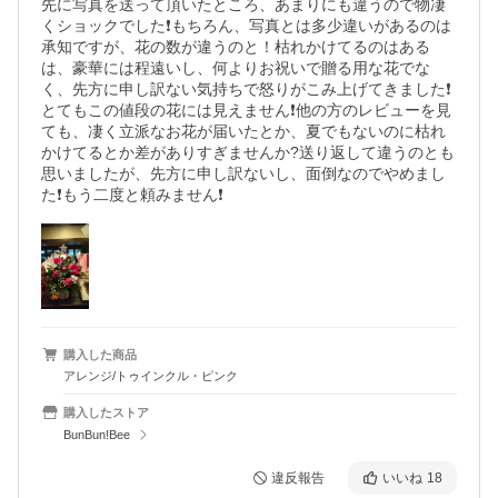
先に写真を送って頂いたところ、あまりにも違うので物凄
くショックでした❗️もちろん、写真とは多少違いがあるのは
承知ですが、花の数が違うのと！枯れかけてるのはある
は、豪華には程遠いし、何よりお祝いで贈る用な花でな
く、先方に申し訳ない気持ちで怒りがこみ上げてきました❗️
とてもこの値段の花には見えません❗️他の方のレビューを見
ても、凄く立派なお花が届いたとか、夏でもないのに枯れ
かけてるとか差がありすぎませんか?送り返して違うのとも
思いましたが、先方に申し訳ないし、面倒なのでやめまし
た❗️もう二度と頼みません❗️
購入した商品
アレンジ/トゥインクル・ピンク
購入したストア
BunBun!Bee
違反報告
いいね
18