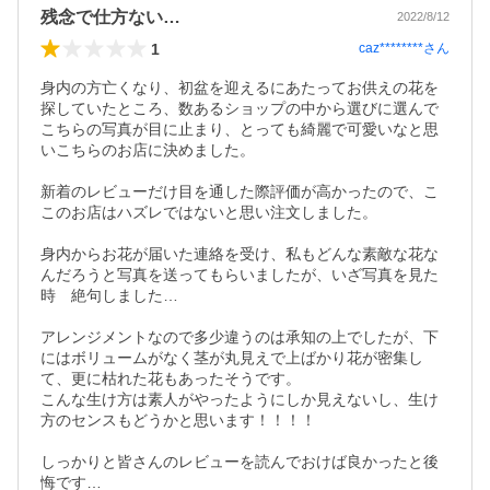
残念で仕方ない…
2022/8/12
1
caz********
さん
身内の方亡くなり、初盆を迎えるにあたってお供えの花を
探していたところ、数あるショップの中から選びに選んで
こちらの写真が目に止まり、とっても綺麗で可愛いなと思
いこちらのお店に決めました。

新着のレビューだけ目を通した際評価が高かったので、こ
このお店はハズレではないと思い注文しました。

身内からお花が届いた連絡を受け、私もどんな素敵な花な
んだろうと写真を送ってもらいましたが、いざ写真を見た
時　絶句しました…

アレンジメントなので多少違うのは承知の上でしたが、下
にはボリュームがなく茎が丸見えで上ばかり花が密集し
て、更に枯れた花もあったそうです。

こんな生け方は素人がやったようにしか見えないし、生け
方のセンスもどうかと思います！！！！

しっかりと皆さんのレビューを読んでおけば良かったと後
悔です…
