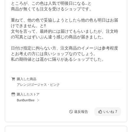
ところが、この色は人気で明後日になる‥と

商品が無くても注文を受けるショップです。

重ねて、他の色で妥協しようとしたら他の色も明日はお届
けできません、と‼︎

文句を言って、最終的には届けてもらいましたが、注文時
の写真とはずいぶん違う感じの商品が届きました。

日付け指定に拘らない方、注文商品のイメージは参考程度
とお考えの方には良いショップなのでしょう。

私の期待値とは遥かに隔りがあるショップでした。
購入した商品
アレンジ/ゴージャス・ピンク
購入したストア
BunBun!Bee
違反報告
いいね
7