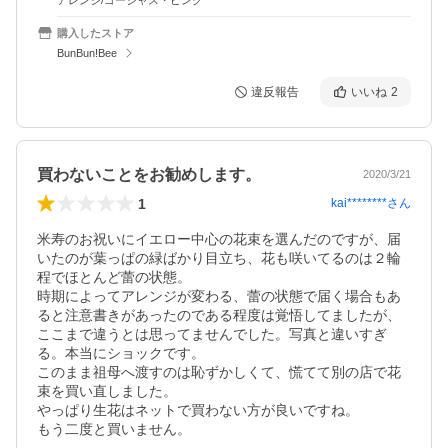
アレンジ/ゴージャス・ピンク
購入したストア
BunBun!Bee
違反報告
いいね
2
買わないことをお勧めします。
2020/3/21
1
kai********
さん
米寿のお祝いにイエロー中心の花束を選んだのですが、届
いたのが葉っぱの緑ばかり目立ち、花も咲いてるのは２輪
程でほとんど蕾の状態。

時期によってアレンジが変わる、蕾の状態で届く場合もあ
ると注意書きがあったのである程度は覚悟してましたが、
ここまで違うとは思ってませんでした。写真と違いすぎ
る。本当にショックです。

このまま祖母へ渡すのは恥ずかしくて、慌てて別の店で花
束を買い直しました。

やっぱり生花はネットで買わない方が良いですね。

もう二度と買いません。