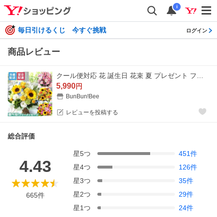
i
毎日引けるくじ 今すぐ挑戦
ログイン
商品レビュー
クール便対応 花 誕生日 花束 夏 プレゼント フラワー おまかせアレンジメント Mサイズ 生花 お花 ヒマワリ 向日葵 バラ ユリ お祝い ギフト
5,990
円
BunBun!Bee
レビューを投稿する
総合評価
星
5
つ
451
件
4.43
星
4
つ
126
件
星
3
つ
35
件
星
2
つ
29
件
665
件
星
1
つ
24
件