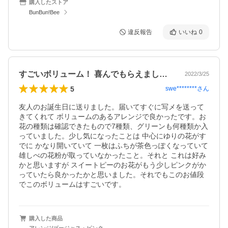
購入したストア
BunBun!Bee
違反報告
いいね
0
すごいボリューム！ 喜んでもらえました！
2022/3/25
5
swe********
さん
友人のお誕生日に送りました。届いてすぐに写メを送って
きてくれて ボリュームのあるアレンジで良かったです。お
花の種類は確認できたもので7種類、グリーンも何種類か入
っていました。少し気になったことは 中心にゆりの花がす
でに かなり開いていて 一枚はふちが茶色っぽくなっていて 
雄しべの花粉が取っていなかったこと。それと これは好み
かと思いますが スイートピーのお花がもう少しピンクがか
っていたら良かったかと思いました。それでもこのお値段
でこのボリュームはすごいです。
購入した商品