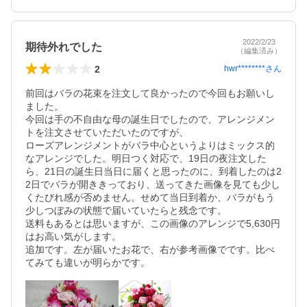
2022/2/23
期待外れでした
（編集済み）
2
hwr********
さん
前回はバラの花束を注文して良かったので今回もお願いし
ました。

今回は手の不自由な母の誕生日でしたので、アレンジメン
トを注文させていただいたのですが、

ローズアレンジメントがバラ中心というよりはミックス的
なアレンジでした。明日つく対応で、19日の夜注文した
ら、21日の誕生日当日に届くと思ったのに、到着したのは2
2日でバラが開ききっており、送ってきた画像を見ても少し
くたびれ感が否めません。せめて当日到着か、バラがもう
少しつぼみの状態で届いていたらと残念です。

送料もあるとは思いますが、この画像のアレンジで5,630円
はお高い気がします。

追加です。左が届いたお花で、右が参考画像でです。比べ
てみても違いが明らかです。