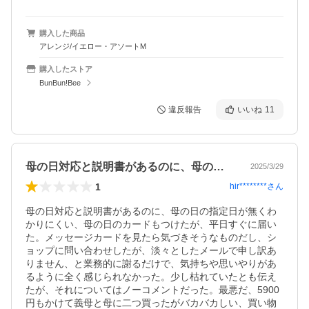
購入した商品
アレンジ/イエロー・アソートM
購入したストア
BunBun!Bee
違反報告
いいね
11
母の日対応と説明書があるのに、母の日の…
2025/3/29
1
hir********
さん
母の日対応と説明書があるのに、母の日の指定日が無くわ
かりにくい、母の日のカードもつけたが、平日すぐに届い
た。メッセージカードを見たら気づきそうなものだし、シ
ョップに問い合わせしたが、淡々としたメールで申し訳あ
りません、と業務的に謝るだけで、気持ちや思いやりがあ
るように全く感じられなかった。少し枯れていたとも伝え
たが、それについてはノーコメントだった。最悪だ、5900
円もかけて義母と母に二つ買ったがバカバカしい、買い物