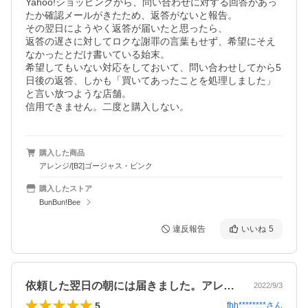
Yahoo!ショッピングから、問い合わせに対する回答があっ
たか確認メールがきたため、返答がないと報告。

その翌日にようやく返答が届いたと思ったら、

返答の遅さに対してロクな謝罪の言葉もせず、希望にそえ
なかったとだけ書いている始末。

希望してもいない対応をしておいて、問い合わせしてから5
日後の返答、しかも「買いてあったことを処理しました」
と言い放つような店舗。

購入した商品
アレンジ/[B2]ゴージャス・ピンク
購入したストア
BunBun!Bee
違反報告
いいね
5
依頼した翌日の朝には届きました。アレン…
2022/9/3
5
fhh********
さん