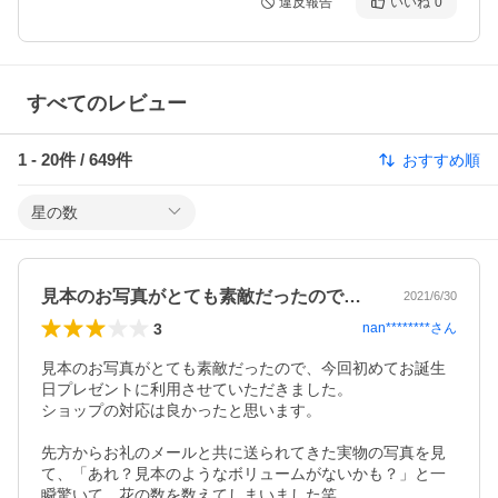
違反報告
いいね
0
すべてのレビュー
1
-
20
件 /
649
件
おすすめ順
星の数
見本のお写真がとても素敵だったので、今…
2021/6/30
3
nan********
さん
見本のお写真がとても素敵だったので、今回初めてお誕生
日プレゼントに利用させていただきました。

ショップの対応は良かったと思います。

先方からお礼のメールと共に送られてきた実物の写真を見
て、「あれ？見本のようなボリュームがないかも？」と一
瞬驚いて、花の数を数えてしまいました笑
