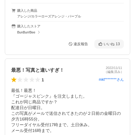
購入した商品
アレンジ/カラーローズアレンジ・パープル
購入したストア
BunBun!Bee
違反報告
いいね
13
2022/11/11
最悪！写真と違いすぎ！
（編集済み）
1
mkt********
さん
最低！最悪！

『ゴージャスピンク』を注文しました。

これが同じ商品ですか？

配達日が日曜日。

この写真がメールで送信されてきたのが２日前の金曜日の
夕方16時55分。

フリーダイヤル受付17時まで。土日休み。

メール受付16時まで。
