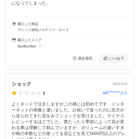
になってしまった。
購入した商品
アレンジ/[B5]メロディー・ローズ
購入したストア
BunBun!Bee
違反報告
いいね
0
ショック
2022/2/11
1
sat********
さん
よくネットで注文しますがこの感じは初めてです　インタ
ーネットの画像と違いました。お祝いで送ったのに先方か
ら送られてきた花をみてショックを受けました。マイナス
レビューするほどでした。蕾だったり季節によって花が変
わる事は理解して頼んでいますが、ボリュームの違いすぎ
や桜の本数などの使ってる花などを見て5000円以上のアレ