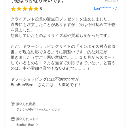
予想よりかなり良いです。
2023/12/9
5
ken********
さん
クライアント役員の誕生日プレゼントを注文しました。

過去にも注文したことがありますが、実は今回初めて実物
を見ました。

想像していたものよりサイズ感や質感も良かったです。

ただ、ヤフーショッピングサイトの「インボイス対応領収
書」が現在対応できるように調整中です、的な対応が

驚きました（すごく悪い意味で。。。１０月からスタート
しているものを１２月を過ぎて対応できていない、と言う
のは、中小零細企業でもないわけで。。。）

ヤフーショッピングには不満大ですが、

BunBun!Bee　さんには　大満足です！
購入した商品
アレンジ/[A4]ネージュ・ピンク
購入したストア
BunBun!Bee