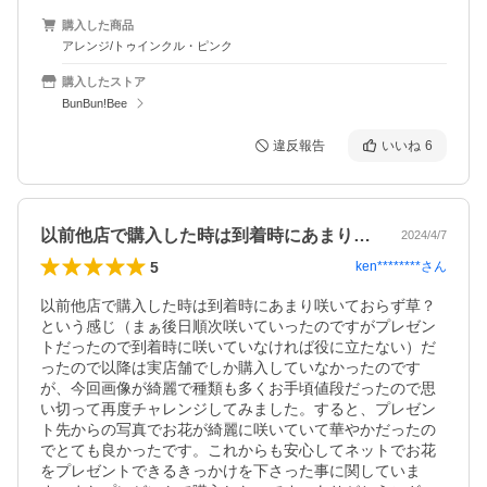
購入した商品
アレンジ/トゥインクル・ピンク
購入したストア
BunBun!Bee
違反報告
いいね
6
以前他店で購入した時は到着時にあまり咲…
2024/4/7
5
ken********
さん
以前他店で購入した時は到着時にあまり咲いておらず草？
という感じ（まぁ後日順次咲いていったのですがプレゼン
トだったので到着時に咲いていなければ役に立たない）だ
ったので以降は実店舗でしか購入していなかったのです
が、今回画像が綺麗で種類も多くお手頃値段だったので思
い切って再度チャレンジしてみました。すると、プレゼン
ト先からの写真でお花が綺麗に咲いていて華やかだったの
でとても良かったです。これからも安心してネットでお花
をプレゼントできるきっかけを下さった事に関していま