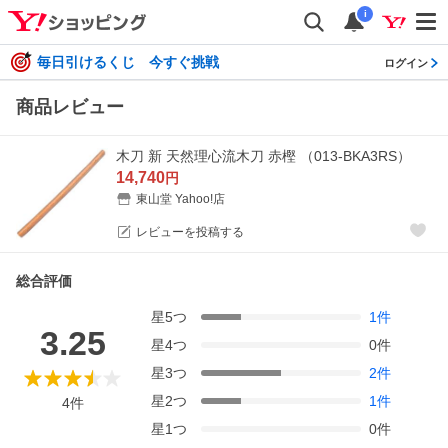
i
毎日引けるくじ 今すぐ挑戦
ログイン
商品レビュー
木刀 新 天然理心流木刀 赤樫 （013-BKA3RS）
14,740
円
東山堂 Yahoo!店
レビューを投稿する
総合評価
星
5
つ
1
件
3.25
星
4
つ
0
件
星
3
つ
2
件
星
2
つ
1
件
4
件
星
1
つ
0
件