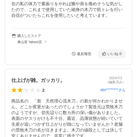
在の私の体力で素振りをやれば腕や肩を痛めそうな気がし
たので、これまで使用していた細身の木刀で筋トレを行い
自信がついたらこれを使用したいと考えています。
購入したストア
東山堂 Yahoo!店
違反報告
いいね
0
2024/7/3
仕上げが雑。ガッカリ。
（編集済み）
2
vbv********
さん
商品名の　「新　天然理心流木刀」の新が何かわかりませ
ん、どこか変更があったのでしょうか？製造元は荒牧木刀
のようですが、切先辺りに数カ所の深い傷がありました。
表面のヤスリがけも不十分。最近、品薄状態が続いていて
生産が追いつかず仕上がりが雑になっていませんか？老舗
の荒牧木刀の名が泣きますよ。木刀の値段としては決して
安くありませんので、非常に残念です。