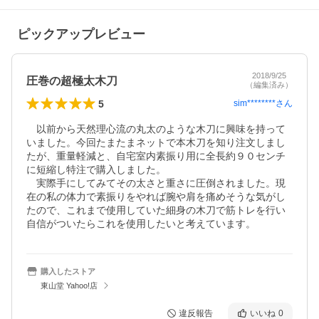
ピックアップレビュー
2018/9/25
圧巻の超極太木刀
（編集済み）
5
sim********
さん
　以前から天然理心流の丸太のような木刀に興味を持って
いました。今回たまたまネットで本木刀を知り注文しまし
たが、重量軽減と、自宅室内素振り用に全長約９０センチ
に短縮し特注で購入しました。

　実際手にしてみてその太さと重さに圧倒されました。現
在の私の体力で素振りをやれば腕や肩を痛めそうな気がし
たので、これまで使用していた細身の木刀で筋トレを行い
自信がついたらこれを使用したいと考えています。
購入したストア
東山堂 Yahoo!店
違反報告
いいね
0