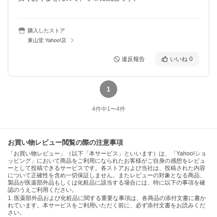
購入したストア
東山堂 Yahoo!店
違反報告
いいね
0
1
4
件中
1
〜
4
件
お買い物レビュー閲覧の際の注意事項
「お買い物レビュー」（以下「本サービス」といいます）は、「Yahoo!ショ
ッピング」において商品をご利用になられたお客様がご自身の感想をレビュ
ーとして投稿できるサービスです。各ストアおよび当社は、投稿された内容
について正確性を含め一切保証しません。またレビューの対象となる商品、
製品が医薬部外品もしくは化粧品に該当する場合には、特に以下の事項を確
認のうえご利用ください。
1. 医薬部外品および化粧品に関する重要な事項は、各商品の添付文書に書か
れています。本サービスをご利用いただく前に、必ず添付文書をお読みくだ
さい。