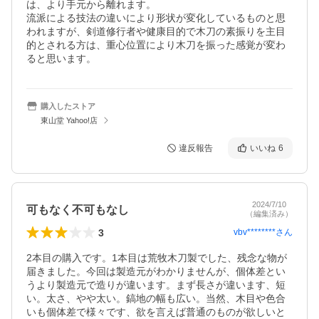
は、より手元から離れます。

流派による技法の違いにより形状が変化しているものと思
われますが、剣道修行者や健康目的で木刀の素振りを主目
的とされる方は、重心位置により木刀を振った感覚が変わ
ると思います。
購入したストア
東山堂 Yahoo!店
違反報告
いいね
6
2024/7/10
可もなく不可もなし
（編集済み）
3
vbv********
さん
2本目の購入です。1本目は荒牧木刀製でした、残念な物が
届きました。今回は製造元がわかりませんが、個体差とい
うより製造元で造りが違います。まず長さが違います、短
い。太さ、やや太い。鎬地の幅も広い。当然、木目や色合
いも個体差で様々です、欲を言えば普通のものが欲しいと