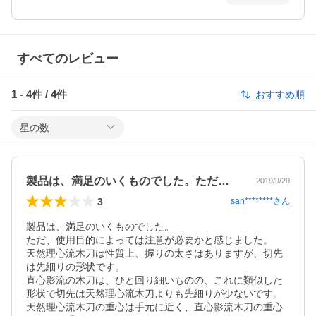
すべてのレビュー
1
-
4
件 /
4
件
おすすめ順
星の数
製品は、満足のいくものでした。ただ、使…
2019/9/20
3
san********
さん
製品は、満足のいくものでした。

ただ、使用目的によっては注意が必要かと感じました。

天然理心流木刀は性質上、握りの太さはありますが、切先
は先細りの形状です。

直心影流の木刀は、ひと回り細いものの、これに類似した
形状で切先は天然理心流木刀よりも先細りが少ないです。

天然理心流木刀の重心は手元に近く、直心影流木刀の重心