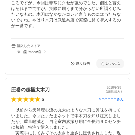
ころですが、今回は非常にクセが強めでした、個性と言え
ばそれまでですが。実際に届くまで分からない所謂くじみ
たいなもの。木刀はなかなかコレと言うものには当たらな
いですね。やはり木刀は武道具店で実際に見て購入するの
が一番です。
購入したストア
東山堂 Yahoo!店
違反報告
いいね
1
2018/9/25
圧巻の超極太木刀
（編集済み）
5
sim********
さん
　以前から天然理心流の丸太のような木刀に興味を持って
いました。今回たまたまネットで本木刀を知り注文しまし
たが、重量軽減と、自宅室内素振り用に全長約９０センチ
に短縮し特注で購入しました。

　実際手にしてみてその太さと重さに圧倒されました。現