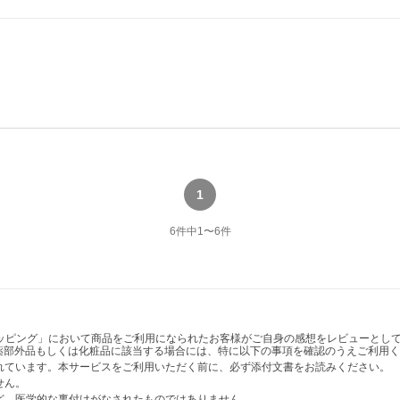
1
6
件中
1
〜
6
件
ショッピング」において商品をご利用になられたお客様がご自身の感想をレビューと
薬部外品もしくは化粧品に該当する場合には、特に以下の事項を確認のうえご利用く
かれています。本サービスをご利用いただく前に、必ず添付文書をお読みください。
せん。
など、医学的な裏付けがなされたものではありません。