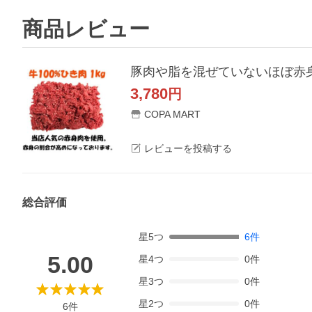
商品レビュー
豚肉や脂を混ぜていないほぼ赤身
3,780
円
COPA MART
レビューを投稿する
総合評価
星
5
つ
6
件
5.00
星
4
つ
0
件
星
3
つ
0
件
星
2
つ
0
件
6
件