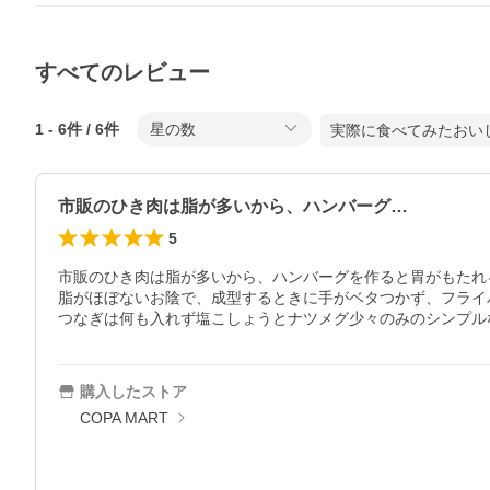
すべてのレビュー
1
-
6
件 /
6
件
星の数
実際に食べてみたおい
市販のひき肉は脂が多いから、ハンバーグ…
5
市販のひき肉は脂が多いから、ハンバーグを作ると胃がもたれ
脂がほぼないお陰で、成型するときに手がベタつかず、フライパ
つなぎは何も入れず塩こしょうとナツメグ少々のみのシンプル
購入したストア
COPA MART