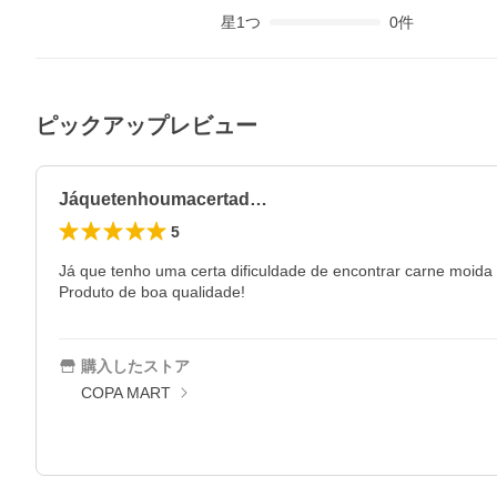
星
1
つ
0
件
ピックアップレビュー
Jáquetenhoumacertad…
5
Já que tenho uma certa dificuldade de encontrar carne moida
Produto de boa qualidade!
購入したストア
COPA MART