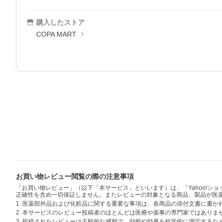
購入したストア
COPA MART
お買い物レビュー閲覧の際の注意事項
「お買い物レビュー」（以下「本サービス」といいます）は、「Yahoo!
正確性を含め一切保証しません。またレビューの対象となる商品、製品が医
1. 医薬部外品および化粧品に関する重要な事項は、各商品の添付文書に書
2. 本サービスのレビュー投稿者のほとんどは医療や薬事の専門家ではありま
3. 投稿されたレビューは主観的な感想で、効能や効果を科学的に測定する