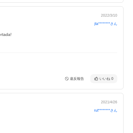
2022/3/10
jta********
さん
tada!

違反報告
いいね
0
2021/4/26
rut********
さん