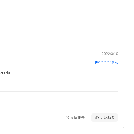
2022/3/10
jta********
さん
tada!

違反報告
いいね
0