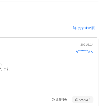
おすすめ順
2021/8/14
miy********
さん


たです。
違反報告
いいね
4