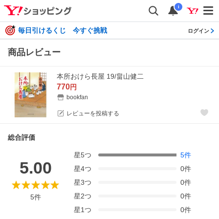
i
毎日引けるくじ 今すぐ挑戦
ログイン
商品レビュー
本所おけら長屋 19/畠山健二
770
円
bookfan
レビューを投稿する
総合評価
星
5
つ
5
件
5.00
星
4
つ
0
件
星
3
つ
0
件
星
2
つ
0
件
5
件
星
1
つ
0
件