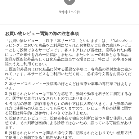
9
件中
1
〜
9
件
お買い物レビュー閲覧の際の注意事項
「お買い物レビュー」（以下「本サービス」といいます）は、「Yahoo!ショ
ッピング」において商品をご利用になられたお客様がご自身の感想をレビュ
ーとして投稿できるサービスです。各ストアおよび当社は、投稿された内容
について正確性を含め一切保証しません。またレビューの対象となる商品、
製品が医薬部外品もしくは化粧品に該当する場合には、特に以下の事項を確
認のうえご利用ください。
1. 医薬部外品および化粧品に関する重要な事項は、各商品の添付文書に書か
れています。本サービスをご利用いただく前に、必ず添付文書をお読みくだ
さい。
2. 本サービスのレビュー投稿者のほとんどは医療や薬事の専門家ではありま
せん。
3. 投稿されたレビューは主観的な感想で、効能や効果を科学的に測定するな
ど、医学的な裏付けがなされたものではありません。
4. 各商品の効果（副作用を含む）の表れ方は個人差が大きく、また効果の表
れ方は使用時の状況によっても異なりますので、レビュー内容の効果に関す
る記載は科学的には参考にすべきではありません。
5. 投稿されたレビューは、投稿者各自が独自の判断に基づき選び使用した感
想です。その判断は医師による診断ではないため、誤っている可能性があり
ます。
6. 投稿されたレビューは商品の添付文書に記載されたとおりでない使用方法
で使用した感想である可能性があります。