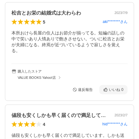
松吉とお栄の結婚式は大わらわ
2023/7/9
5
aki********
さん
本所おけら長屋の住人はお節介が揃ってる。短編の話しの
中で笑いあり人情ありで飽きさせない。ついに松吉とお栄
が夫婦になる。終焉が近づいているようで寂しさを覚え
る。
購入したストア
VALUE BOOKS Yahoo!店
違反報告
いいね
0
値段も安くしかも早く届くので満足してい…
2023/2/7
4
hid********
さん
値段も安くしかも早く届くので満足しています。しかも送