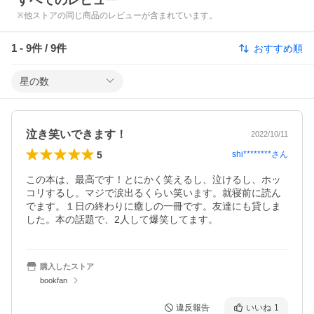
すべてのレビュー
※他ストアの同じ商品のレビューが含まれています。
1
-
9
件 /
9
件
おすすめ順
星の数
泣き笑いできます！
2022/10/11
5
shi********
さん
この本は、最高です！とにかく笑えるし、泣けるし、ホッ
コリするし。マジで涙出るくらい笑います。就寝前に読ん
でます。１日の終わりに癒しの一冊です。友達にも貸しま
した。本の話題で、2人して爆笑してます。
購入したストア
bookfan
違反報告
いいね
1