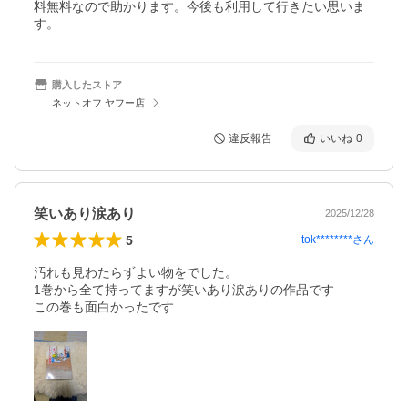
料無料なので助かります。今後も利用して行きたい思いま
す。
購入したストア
ネットオフ ヤフー店
違反報告
いいね
0
笑いあり涙あり
2025/12/28
5
tok********
さん
汚れも見わたらずよい物をでした。

1巻から全て持ってますが笑いあり涙ありの作品です

この巻も面白かったです