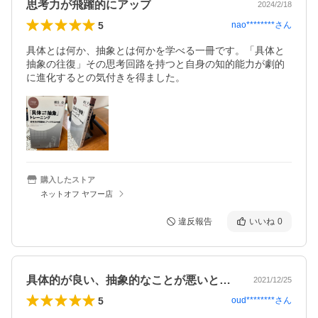
思考力が飛躍的にアップ
2024/2/18
5
nao********
さん
具体とは何か、抽象とは何かを学べる一冊です。「具体と
抽象の往復」その思考回路を持つと自身の知的能力が劇的
に進化するとの気付きを得ました。
購入したストア
ネットオフ ヤフー店
違反報告
いいね
0
具体的が良い、抽象的なことが悪いという…
2021/12/25
5
oud********
さん