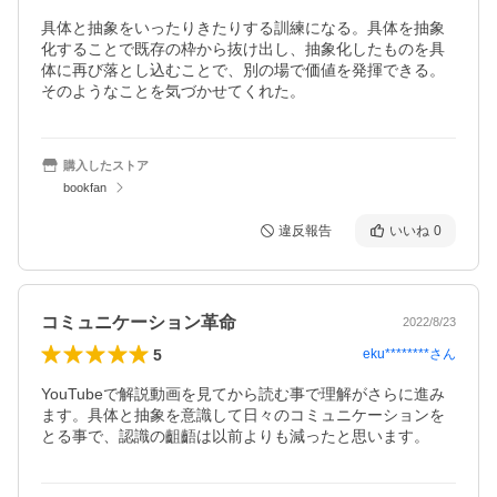
具体と抽象をいったりきたりする訓練になる。具体を抽象
化することで既存の枠から抜け出し、抽象化したものを具
体に再び落とし込むことで、別の場で価値を発揮できる。
そのようなことを気づかせてくれた。
購入したストア
bookfan
違反報告
いいね
0
コミュニケーション革命
2022/8/23
5
eku********
さん
YouTubeで解説動画を見てから読む事で理解がさらに進み
ます。具体と抽象を意識して日々のコミュニケーションを
とる事で、認識の齟齬は以前よりも減ったと思います。