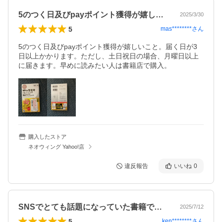
5のつく日及びpayポイント獲得が嬉し…
2025/3/30
5
mas********
さん
5のつく日及びpayポイント獲得が嬉しいこと。届く日が3
日以上かかります。ただし、土日祝日の場合、月曜日以上
に届きます。早めに読みたい人は書籍店で購入。
購入したストア
ネオウィング Yahoo!店
違反報告
いいね
0
SNSでとても話題になっていた書籍です…
2025/7/12
5
ken********
さん