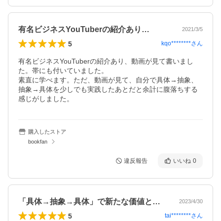
有名ビジネスYouTuberの紹介あり…
2021/3/5
5
kqo********
さん
有名ビジネスYouTuberの紹介あり、動画が見て書いまし
た。帯にも付いていました。

素直に学べます。ただ、動画が見て、自分で具体→抽象、
抽象→具体を少しでも実践したあとだと余計に腹落ちする
感じがしました。
購入したストア
bookfan
違反報告
いいね
0
「具体→抽象→具体」で新たな価値となる
2023/4/30
5
tai********
さん