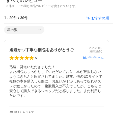
すべてのレビュー
※他ストアの同じ商品のレビューが含まれています。
1
-
20
件 /
30
件
おすすめ順
星の数
2020/11/5
迅速かつ丁寧な梱包をありがとうございま…
（編集済み）
5
hig********
さん
迅速に発送いただきました！

また梱包もしっかりしていただいており、本が破損しない
ようにきちんと固定されてました。以前、他のECサイトで
複数の本を購入した際に、お互いが干渉しあって折れやス
レが激しかったので、複数購入は不安でしたが、こちらは
安心して購入できるショップだと感じました。また利用し
たいです。
購入したストア