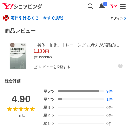
i
毎日引けるくじ 今すぐ挑戦
ログイン
商品レビュー
「具体・抽象」トレーニング 思考力が飛躍的にアップする29問/細谷功
1,133
円
bookfan
レビューを投稿する
総合評価
星
5
つ
9
件
4.90
星
4
つ
1
件
星
3
つ
0
件
星
2
つ
0
件
10
件
星
1
つ
0
件