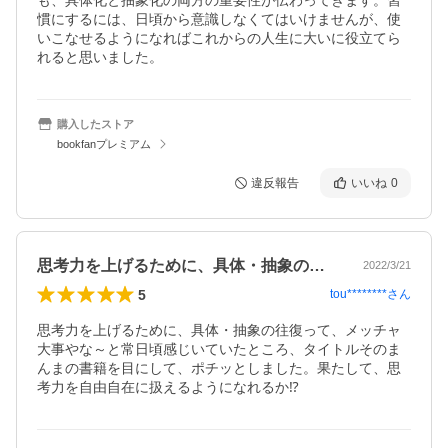
も、具体化と抽象化の両方の重要性が伝わってきます。習
慣にするには、日頃から意識しなくてはいけませんが、使
いこなせるようになればこれからの人生に大いに役立てら
れると思いました。
購入したストア
bookfanプレミアム
違反報告
いいね
0
思考力を上げるために、具体・抽象の往復…
2022/3/21
5
tou********
さん
思考力を上げるために、具体・抽象の往復って、メッチャ
大事やな～と常日頃感じいていたところ、タイトルそのま
んまの書籍を目にして、ポチッとしました。果たして、思
考力を自由自在に扱えるようになれるか⁉