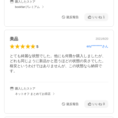
購入したストア
bookfanプレミアム
違反報告
いいね
1
美品
2021/8/20
5
eru********
さん
とても綺麗な状態でした。他にも何冊か購入しましたが、
どれも同じように新品かと思うほどの状態の良さでした。
格安というわけではありませんが、この状態なら納得で
す。
購入したストア
ネットオフ まとめてお得店
違反報告
いいね
0