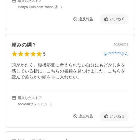
購入したストア
Honya Club.com Yahoo!店
違反報告
いいね
0
頼みの綱？
2022/3/21
5
tys********
さん
頭がかたく、臨機応変に考えられない自分にもどかしさを
感じている折に、こちらの書籍を見つけました。こちらを
読んで柔らかい頭を手に入れたい。
購入したストア
bookfanプレミアム
違反報告
いいね
2