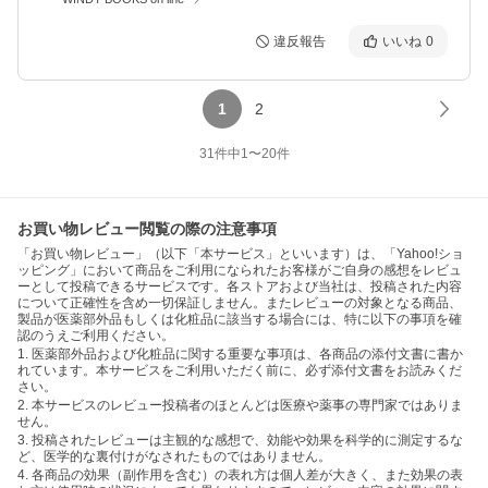
違反報告
いいね
0
1
2
31
件中
1
〜
20
件
お買い物レビュー閲覧の際の注意事項
「お買い物レビュー」（以下「本サービス」といいます）は、「Yahoo!ショ
ッピング」において商品をご利用になられたお客様がご自身の感想をレビュ
ーとして投稿できるサービスです。各ストアおよび当社は、投稿された内容
について正確性を含め一切保証しません。またレビューの対象となる商品、
製品が医薬部外品もしくは化粧品に該当する場合には、特に以下の事項を確
認のうえご利用ください。
1. 医薬部外品および化粧品に関する重要な事項は、各商品の添付文書に書か
れています。本サービスをご利用いただく前に、必ず添付文書をお読みくだ
さい。
2. 本サービスのレビュー投稿者のほとんどは医療や薬事の専門家ではありま
せん。
3. 投稿されたレビューは主観的な感想で、効能や効果を科学的に測定するな
ど、医学的な裏付けがなされたものではありません。
4. 各商品の効果（副作用を含む）の表れ方は個人差が大きく、また効果の表