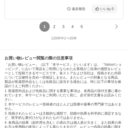
違反報告
いいね
0
1
2
3
4
5
120
件中
1
〜
20
件
お買い物レビュー閲覧の際の注意事項
「お買い物レビュー」（以下「本サービス」といいます）は、「Yahoo!ショ
ッピング」において商品をご利用になられたお客様がご自身の感想をレビュ
ーとして投稿できるサービスです。各ストアおよび当社は、投稿された内容
について正確性を含め一切保証しません。またレビューの対象となる商品、
製品が医薬部外品もしくは化粧品に該当する場合には、特に以下の事項を確
認のうえご利用ください。
1. 医薬部外品および化粧品に関する重要な事項は、各商品の添付文書に書か
れています。本サービスをご利用いただく前に、必ず添付文書をお読みくだ
さい。
2. 本サービスのレビュー投稿者のほとんどは医療や薬事の専門家ではありま
せん。
3. 投稿されたレビューは主観的な感想で、効能や効果を科学的に測定するな
ど、医学的な裏付けがなされたものではありません。
4. 各商品の効果（副作用を含む）の表れ方は個人差が大きく、また効果の表
れ方は使用時の状況によっても異なりますので、レビュー内容の効果に関す