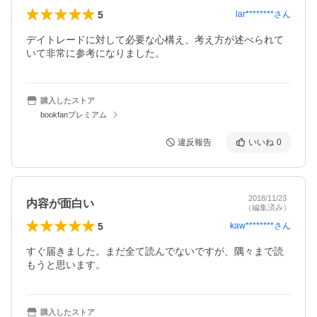
5
lar********
さん
デイトレードに対して必要な心構え、考え方が述べられて
いて非常に参考になりました。
購入したストア
bookfanプレミアム
違反報告
いいね
0
2018/11/23
内容が面白い
（編集済み）
5
kaw********
さん
すぐ届きました。まだ全て読んでないですが、隅々まで読
もうと思います。
購入したストア