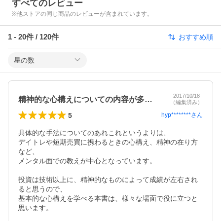
すべてのレビュー
※他ストアの同じ商品のレビューが含まれています。
1
-
20
件 /
120
件
おすすめ順
星の数
2017/10/18
精神的な心構えについての内容が多い。
（編集済み）
5
hyp********
さん
具体的な手法についてのあれこれというよりは、

デイトレや短期売買に携わるときの心構え、精神の在り方
など、

メンタル面での教えが中心となっています。

投資は技術以上に、精神的なものによって成績が左右され
ると思うので、

基本的な心構えを学べる本書は、様々な場面で役に立つと
思います。
