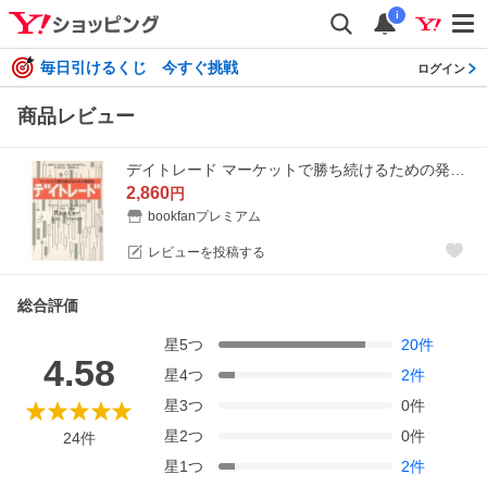
i
毎日引けるくじ 今すぐ挑戦
ログイン
商品レビュー
デイトレード マーケットで勝ち続けるための発想術/オリバー・ベレス/グレッグ・カプラ/藤野隆太
2,860
円
bookfanプレミアム
レビューを投稿する
総合評価
星
5
つ
20
件
4.58
星
4
つ
2
件
星
3
つ
0
件
星
2
つ
0
件
24
件
星
1
つ
2
件