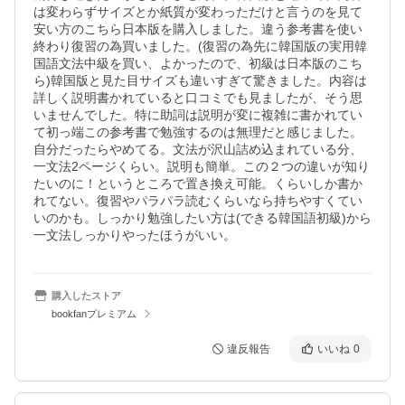
は変わらずサイズとか紙質が変わっただけと言うのを見て
安い方のこちら日本版を購入しました。違う参考書を使い
終わり復習の為買いました。(復習の為先に韓国版の実用韓
国語文法中級を買い、よかったので、初級は日本版のこち
ら)韓国版と見た目サイズも違いすぎて驚きました。内容は
詳しく説明書かれていると口コミでも見ましたが、そう思
いませんでした。特に助詞は説明が変に複雑に書かれてい
て初っ端この参考書で勉強するのは無理だと感じました。
自分だったらやめてる。文法が沢山詰め込まれている分、
一文法2ページくらい。説明も簡単。この２つの違いが知り
たいのに！というところで置き換え可能。くらいしか書か
れてない。復習やパラパラ読むくらいなら持ちやすくてい
いのかも。しっかり勉強したい方は(できる韓国語初級)から
一文法しっかりやったほうがいい。
購入したストア
bookfanプレミアム
違反報告
いいね
0