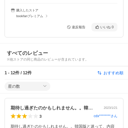
購入したストア
bookfanプレミアム
違反報告
いいね
0
すべてのレビュー
※他ストアの同じ商品のレビューが含まれています。
1
-
12
件 /
12
件
おすすめ順
星の数
期待し過ぎたのかもしれません。。韓国版…
2023/1/21
3
cdx********
さん
期待し過ぎたのかもしれません。。韓国版と迷って、内容