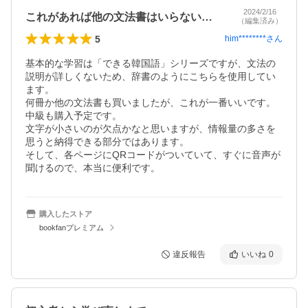
2024/2/16
これがあれば他の文法書はいらないです。
（編集済み）
5
him********
さん
基本的な学習は「できる韓国語」シリーズですが、文法の
説明が詳しくないため、辞書のようにこちらを使用してい
ます。

何冊か他の文法書も買いましたが、これが一番いいです。

中級も購入予定です。

文字が小さいのが欠点かなと思いますが、情報量の多さを
思うと納得できる部分ではあります。

そして、各ページにQRコードがついていて、すぐに音声が
聞けるので、本当に便利です。
購入したストア
bookfanプレミアム
違反報告
いいね
0