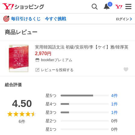
i
毎日引けるくじ 今すぐ挑戦
ログイン
商品レビュー
実用韓国語文法 初級/安辰明/李【ケイ】雅/韓厚英
2,970
円
bookfanプレミアム
レビューを投稿する
総合評価
星
5
つ
4
件
4.50
星
4
つ
1
件
星
3
つ
1
件
星
2
つ
0
件
6
件
星
1
つ
0
件