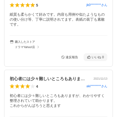
5
jk0********
さん
紙質も柔らかくて好みです。内容も用例や似たようなもの
の使い分け等、丁寧に説明されてます。表紙の装丁も素敵
です。
購入したストア
ドラマYahoo!店
違反報告
いいね
0
初心者には少々難しいところもありますが…
2021/11/13
4
aki********
さん
初心者には少々難しいところもありますが、わかりやすく
整理されていて助かります。

これからがんばろうと思えます