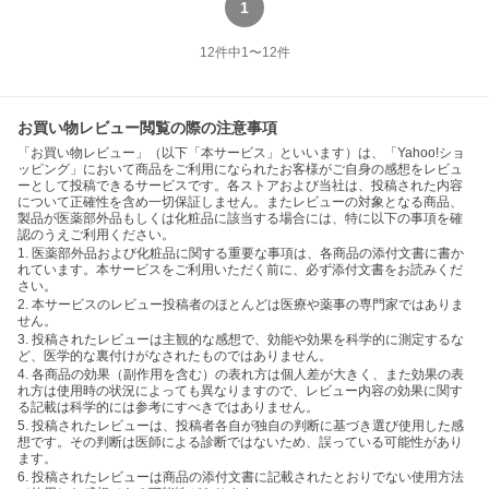
1
12
件中
1
〜
12
件
お買い物レビュー閲覧の際の注意事項
「お買い物レビュー」（以下「本サービス」といいます）は、「Yahoo!ショ
ッピング」において商品をご利用になられたお客様がご自身の感想をレビュ
ーとして投稿できるサービスです。各ストアおよび当社は、投稿された内容
について正確性を含め一切保証しません。またレビューの対象となる商品、
製品が医薬部外品もしくは化粧品に該当する場合には、特に以下の事項を確
認のうえご利用ください。
1. 医薬部外品および化粧品に関する重要な事項は、各商品の添付文書に書か
れています。本サービスをご利用いただく前に、必ず添付文書をお読みくだ
さい。
2. 本サービスのレビュー投稿者のほとんどは医療や薬事の専門家ではありま
せん。
3. 投稿されたレビューは主観的な感想で、効能や効果を科学的に測定するな
ど、医学的な裏付けがなされたものではありません。
4. 各商品の効果（副作用を含む）の表れ方は個人差が大きく、また効果の表
れ方は使用時の状況によっても異なりますので、レビュー内容の効果に関す
る記載は科学的には参考にすべきではありません。
5. 投稿されたレビューは、投稿者各自が独自の判断に基づき選び使用した感
想です。その判断は医師による診断ではないため、誤っている可能性があり
ます。
6. 投稿されたレビューは商品の添付文書に記載されたとおりでない使用方法