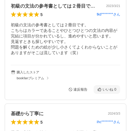
初級の文法の参考書としては２冊目です。…
2023/3/21
5
tkd********
さん
初級の文法の参考書としては２冊目です。

こちらはカラーであることやひとつひとつの文法の内容が
完結に項目が分かれているし、進めやすいと思います。

見返すときも探しやすいです。

問題を解くための絵が少し小さくてよくわからないことが
購入したストア
bookfanプレミアム
違反報告
いいね
0
基礎から丁寧に
2024/3/3
5
ihc********
さん